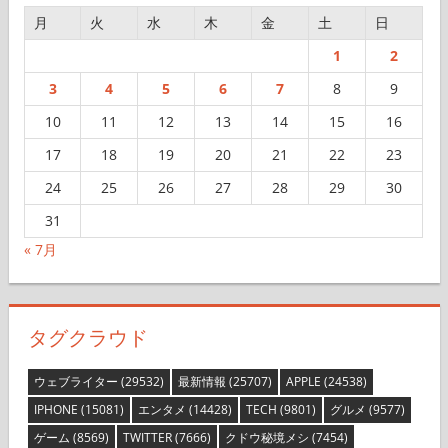
月
火
水
木
金
土
日
1
2
3
4
5
6
7
8
9
10
11
12
13
14
15
16
17
18
19
20
21
22
23
24
25
26
27
28
29
30
31
« 7月
タグクラウド
ウェブライター
(29532)
最新情報
(25707)
APPLE
(24538)
IPHONE
(15081)
エンタメ
(14428)
TECH
(9801)
グルメ
(9577)
ゲーム
(8569)
TWITTER
(7666)
クドウ秘境メシ
(7454)