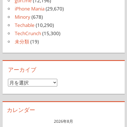
gori.me
(12,196)
iPhone Mania
(29,670)
Minory
(678)
Techable
(10,290)
TechCrunch
(15,300)
未分類
(19)
アーカイブ
ア
ー
カ
イ
カレンダー
ブ
2026年8月