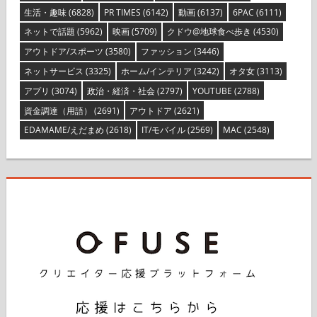
生活・趣味
(6828)
PR TIMES
(6142)
動画
(6137)
6PAC
(6111)
ネットで話題
(5962)
映画
(5709)
クドウ@地球食べ歩き
(4530)
アウトドア/スポーツ
(3580)
ファッション
(3446)
ネットサービス
(3325)
ホーム/インテリア
(3242)
オタ女
(3113)
アプリ
(3074)
政治・経済・社会
(2797)
YOUTUBE
(2788)
資金調達（用語）
(2691)
アウトドア
(2621)
EDAMAME/えだまめ
(2618)
IT/モバイル
(2569)
MAC
(2548)