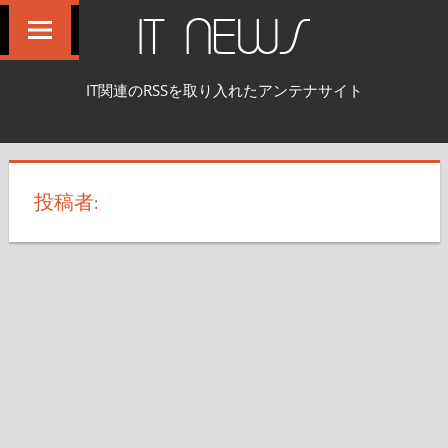
コ
IT NEWS
ン
テ
IT関連のRSSを取り入れたアンテナサイト
ン
ツ
へ
ス
投稿者:
キ
ッ
プ