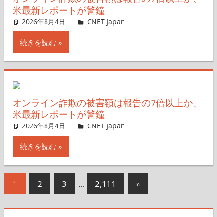
米最新レポートが警鐘
2026年8月4日
CNET Japan
コメントを残す
続きを読む
オンライン詐欺の被害額は報告の7倍以上か、
米最新レポートが警鐘
2026年8月4日
CNET Japan
コメントを残す
続きを読む
投
次
1
2
3
…
2,111
»
の
稿
記