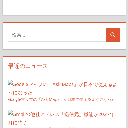
の
事
ペ
ー
検
ジ
検
索
送
索
対
り
象:
最近のニュース
Googleマップの「Ask Maps」が日本で使えるようになった