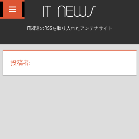
コ
IT NEWS
ン
テ
IT関連のRSSを取り入れたアンテナサイト
ン
ツ
へ
ス
投稿者:
キ
ッ
プ