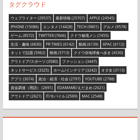
タグクラウド
ウェブライター
(29537)
最新情報
(25707)
APPLE
(24545)
IPHONE
(15086)
エンタメ
(14428)
TECH
(9801)
グルメ
(9578)
ゲーム
(8572)
TWITTER
(7666)
クドウ秘境メシ
(7455)
生活・趣味
(6830)
PR TIMES
(6142)
動画
(6139)
6PAC
(6112)
ネットで話題
(5962)
映画
(5713)
クドウ@地球食べ歩き
(4530)
アウトドア/スポーツ
(3580)
ファッション
(3447)
ネットサービス
(3325)
ホーム/インテリア
(3242)
オタ女
(3113)
アプリ
(3074)
政治・経済・社会
(2797)
YOUTUBE
(2788)
資金調達（用語）
(2691)
EDAMAME/えだまめ
(2621)
アウトドア
(2621)
IT/モバイル
(2569)
MAC
(2548)