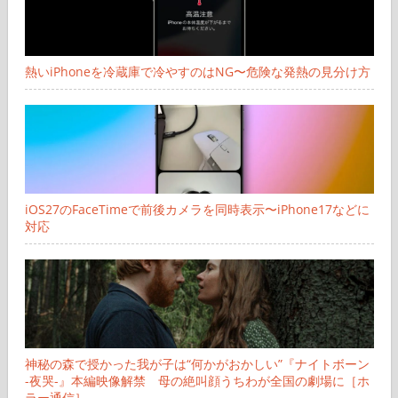
熱いiPhoneを冷蔵庫で冷やすのはNG〜危険な発熱の見分け方
iOS27のFaceTimeで前後カメラを同時表示〜iPhone17などに
対応
神秘の森で授かった我が子は“何かがおかしい”『ナイトボーン
-夜哭-』本編映像解禁 母の絶叫顔うちわが全国の劇場に［ホ
ラー通信］