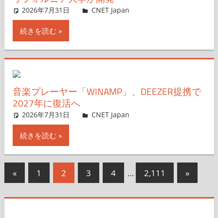
2026年7月31日
CNET Japan
コメントを残す
続きを読む
音楽プレーヤー「WINAMP」、DEEZER提携で
2027年に復活へ
2026年7月31日
CNET Japan
コメントを残す
続きを読む
投
前
次
«
1
2
3
4
…
2,111
»
の
の
稿
記
記
の
事
事