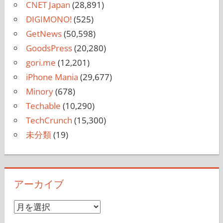
CNET Japan
(28,891)
DIGIMONO!
(525)
GetNews
(50,598)
GoodsPress
(20,280)
gori.me
(12,201)
iPhone Mania
(29,677)
Minory
(678)
Techable
(10,290)
TechCrunch
(15,300)
未分類
(19)
アーカイブ
ア
ー