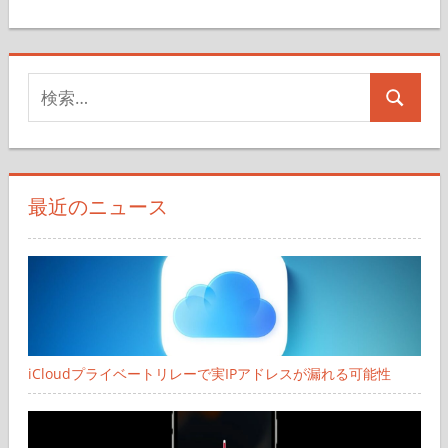
ペ
ー
検
ジ
検
索
送
索
対
り
象:
最近のニュース
iCloudプライベートリレーで実IPアドレスが漏れる可能性