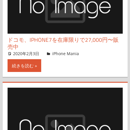
ドコモ、IPHONE7を在庫限りで27,000円〜販
売中
2020年2月3日
iPhone Mania
iPhone Mania
コメントを残す
続きを読む