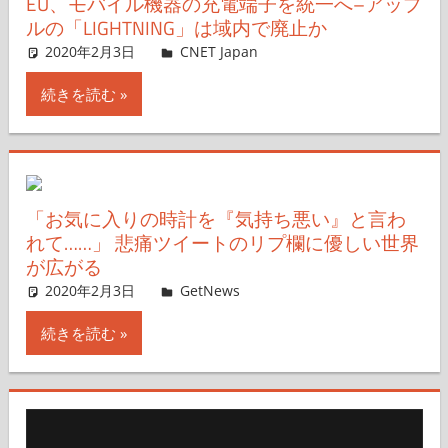
EU、モバイル機器の充電端子を統一へ–アップ
ルの「LIGHTNING」は域内で廃止か
2020年2月3日
CNET Japan
コメントを残す
続きを読む
「お気に入りの時計を『気持ち悪い』と言わ
れて……」 悲痛ツイートのリプ欄に優しい世界
が広がる
2020年2月3日
しゃむ
GetNews
コメントを残す
続きを読む