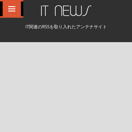
コ
IT NEWS
ン
テ
IT関連のRSSを取り入れたアンテナサイト
ン
ツ
へ
ス
キ
ッ
プ