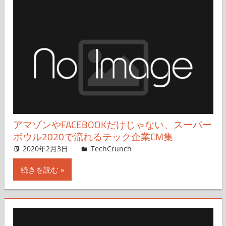
アマゾンやFACEBOOKだけじゃない、スーパー
ボウル2020で流れるテック企業CM集
2020年2月3日
Anthony Ha
TechCrunch
コメントを残す
続きを読む