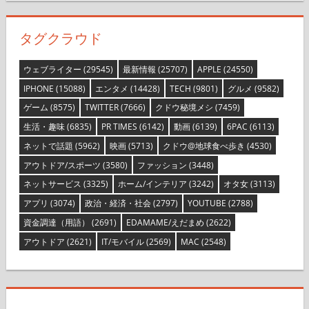
タグクラウド
ウェブライター
(29545)
最新情報
(25707)
APPLE
(24550)
IPHONE
(15088)
エンタメ
(14428)
TECH
(9801)
グルメ
(9582)
ゲーム
(8575)
TWITTER
(7666)
クドウ秘境メシ
(7459)
生活・趣味
(6835)
PR TIMES
(6142)
動画
(6139)
6PAC
(6113)
ネットで話題
(5962)
映画
(5713)
クドウ@地球食べ歩き
(4530)
アウトドア/スポーツ
(3580)
ファッション
(3448)
ネットサービス
(3325)
ホーム/インテリア
(3242)
オタ女
(3113)
アプリ
(3074)
政治・経済・社会
(2797)
YOUTUBE
(2788)
資金調達（用語）
(2691)
EDAMAME/えだまめ
(2622)
アウトドア
(2621)
IT/モバイル
(2569)
MAC
(2548)