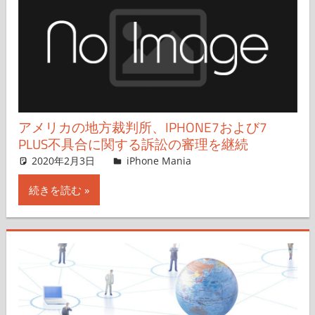
アメリカの地方裁判所、IPHONE7および7
PLUS不具合に関する訴訟の審理を継続
2020年2月3日
iPhone Mania
iPhone Mania
コメントを残す
続きを読む