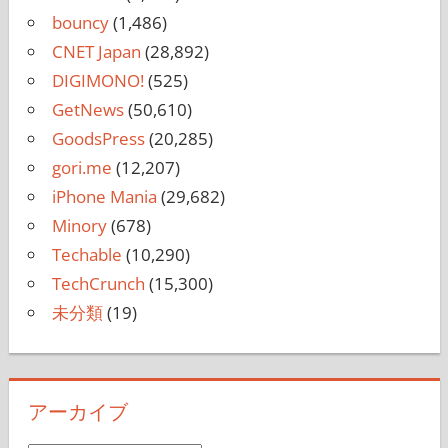
bouncy
(1,486)
CNET Japan
(28,892)
DIGIMONO!
(525)
GetNews
(50,610)
GoodsPress
(20,285)
gori.me
(12,207)
iPhone Mania
(29,682)
Minory
(678)
Techable
(10,290)
TechCrunch
(15,300)
未分類
(19)
アーカイブ