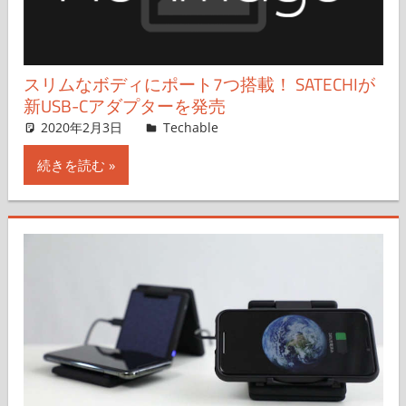
スリムなボディにポート7つ搭載！ SATECHIが
新USB-Cアダプターを発売
2020年2月3日
mizoguchi
Techable
コメントを残す
続きを読む