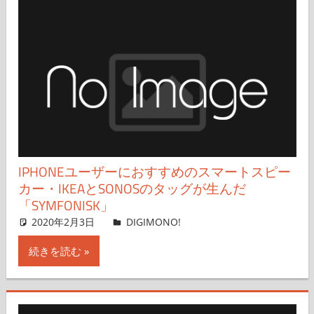
IPHONEユーザーにおすすめのスマートスピー
カー・IKEAとSONOSのタッグが生んだ
「SYMFONISK」
2020年2月3日
武者 良太
DIGIMONO!
コメントを残す
続きを読む