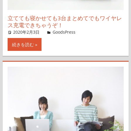
立てても寝かせても3台まとめてでもワイヤレ
ス充電できちゃうぞ！
2020年2月3日
＆GP
GoodsPress
コメントを残す
続きを読む