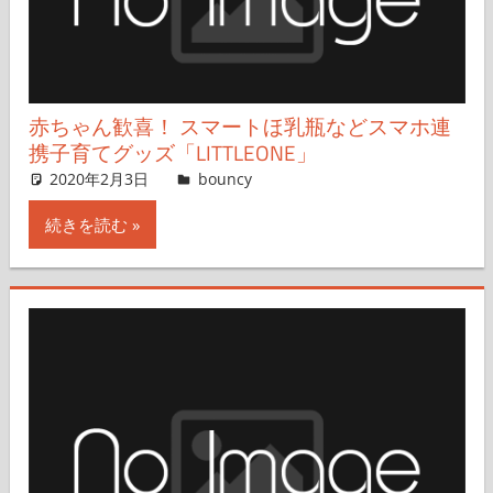
赤ちゃん歓喜！ スマートほ乳瓶などスマホ連
携子育てグッズ「LITTLEONE」
2020年2月3日
田中 徹
bouncy
コメントを残す
続きを読む