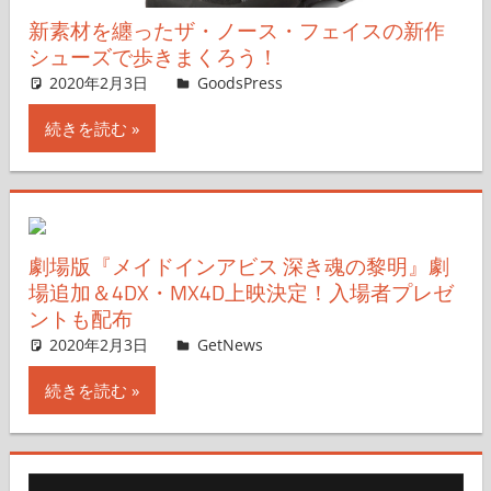
新素材を纏ったザ・ノース・フェイスの新作
シューズで歩きまくろう！
2020年2月3日
＆GP
GoodsPress
コメントを残す
続きを読む
劇場版『メイドインアビス 深き魂の黎明』劇
場追加＆4DX・MX4D上映決定！入場者プレゼ
ントも配布
2020年2月3日
non
GetNews
コメントを残す
続きを読む