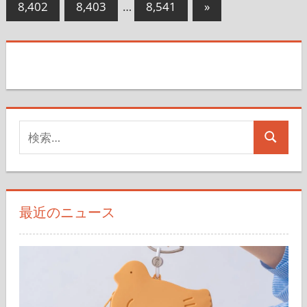
次
8,402
8,403
…
8,541
»
記
の
の
事
記
ペ
事
ー
ジ
送
検
検
索
り
索
対
象:
最近のニュース