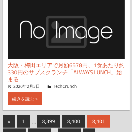
大阪・梅田エリアで月額6578円、1食あたり約
330円のサブスクランチ「ALWAYS LUNCH」始
まる
2020年2月3日
Hiro Yoshida
TechCrunch
コメントを残す
続きを読む
投
前
«
1
…
8,399
8,400
8,401
の
稿