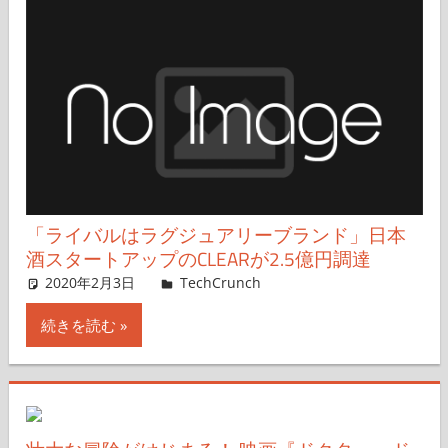
「ライバルはラグジュアリーブランド」日本
酒スタートアップのCLEARが2.5億円調達
2020年2月3日
Wakako Mukohata
TechCrunch
コメントを残す
続きを読む