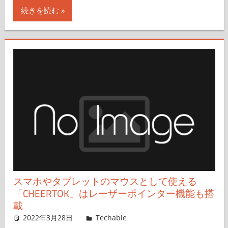
続きを読む
スマホやタブレットのマウスとして使える
「CHEERTOK」はレーザーポインター機能も搭
載
2022年3月28日
mizoguchi
Techable
コメントを残す