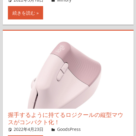
続きを読む
握手するように持てるロジクールの縦型マウ
スがコンパクト化！
2022年4月23日
＆GP
GoodsPress
コメントを残す