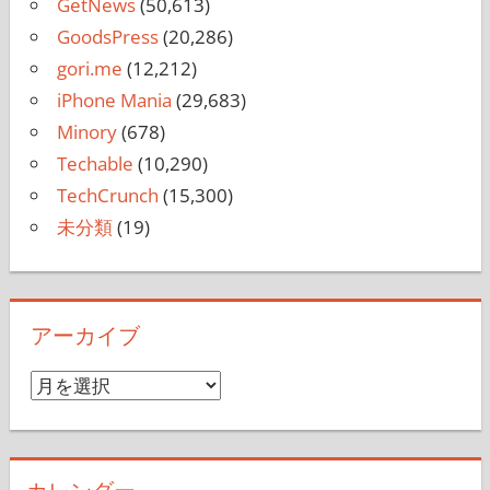
GetNews
(50,613)
GoodsPress
(20,286)
gori.me
(12,212)
iPhone Mania
(29,683)
Minory
(678)
Techable
(10,290)
TechCrunch
(15,300)
未分類
(19)
アーカイブ
ア
ー
カ
イ