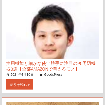
実用機能と細かな使い勝手に注目のPC周辺機
器8選【全部AMAZONで買えるモノ】
2021年6月10日
＆GP
GoodsPress
コメントを残す
続きを読む