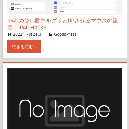
IPADの使い勝手をグッとUPさせるマウスの設
定｜IPAD HACKS
2022年7月24日
＆GP
GoodsPress
コメントを残す
続きを読む