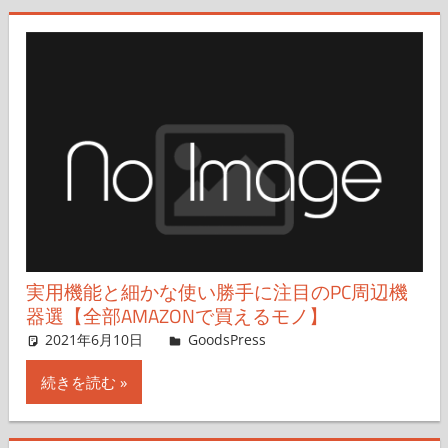
実用機能と細かな使い勝手に注目のPC周辺機
器選【全部AMAZONで買えるモノ】
2021年6月10日
＆GP
GoodsPress
コメントを残す
続きを読む