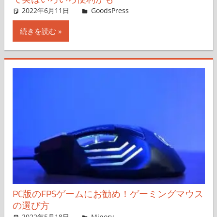
2022年6月11日
＆GP
GoodsPress
コメントを残す
続きを読む
PC版のFPSゲームにお勧め！ゲーミングマウス
の選び方
2022年5月18日
管理者
Minory
コメントを残す