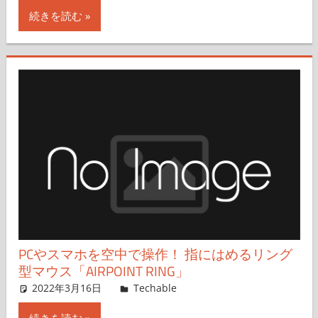
続きを読む
PCやスマホを空中で操作！ 指にはめるリング
型マウス「AIRPOINT RING」
2022年3月16日
樋口
Techable
コメントを残す
続きを読む