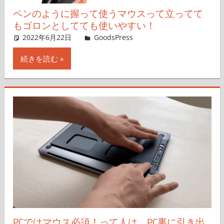
ペンのように握って使うマウスって立ってて
もゴロンとしてても使いやすい！
2022年6月22日
＆GP
GoodsPress
コメントを残す
続きを読む
PCではマウス必須！って人は、PC裏に引き出