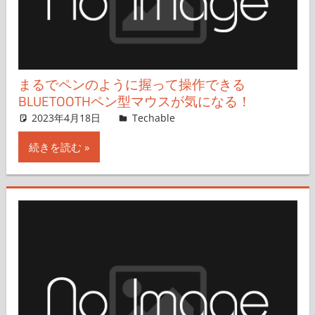
まるでペンのように握って操作できる
BLUETOOTHペン型マウスが気になる！
2023年4月18日
山田真由子
Techable
コメントを残す
続きを読む