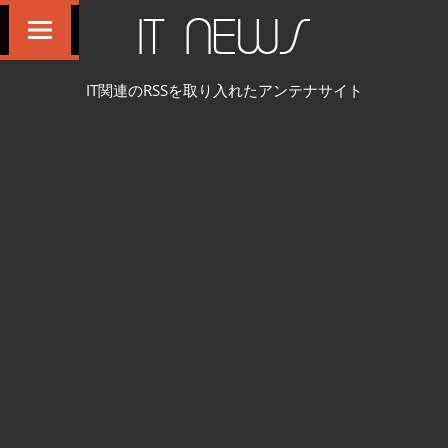
コ
IT NEWS
ン
テ
IT関連のRSSを取り入れたアンテナサイト
ン
ツ
へ
ス
キ
ッ
プ