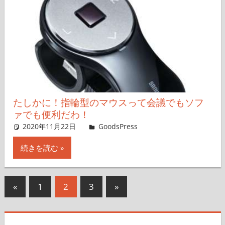
たしかに！指輪型のマウスって会議でもソフ
ァでも便利だわ！
2020年11月22日
＆GP
GoodsPress
コメントを残す
続きを読む
投
前
次
«
1
2
3
»
の
の
稿
記
記
の