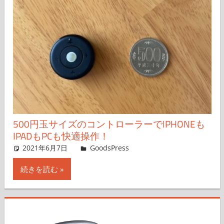
500円玉サイズのコントローラーでIPHONEも
IPADもPCも快適操作！
2021年6月7日
＆GP
GoodsPress
コメントを残す
続きを読む