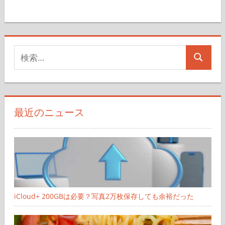
事
事
ペ
ー
検
ジ
検
索
送
索
対
り
象:
最近のニュース
iCloud+ 200GBは必要？写真2万枚保存しても余裕だった