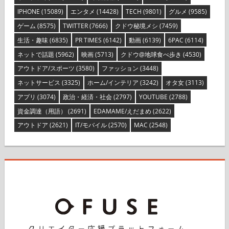
IPHONE
(15089)
エンタメ
(14428)
TECH
(9801)
グルメ
(9585)
ゲーム
(8575)
TWITTER
(7666)
クドウ秘境メシ
(7459)
生活・趣味
(6835)
PR TIMES
(6142)
動画
(6139)
6PAC
(6114)
ネットで話題
(5962)
映画
(5713)
クドウ@地球食べ歩き
(4530)
アウトドア/スポーツ
(3580)
ファッション
(3448)
ネットサービス
(3325)
ホーム/インテリア
(3242)
オタ女
(3113)
アプリ
(3074)
政治・経済・社会
(2797)
YOUTUBE
(2788)
資金調達（用語）
(2691)
EDAMAME/えだまめ
(2622)
アウトドア
(2621)
IT/モバイル
(2570)
MAC
(2548)