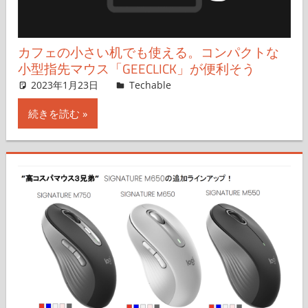
カフェの小さい机でも使える。コンパクトな
小型指先マウス「GEECLICK」が便利そう
2023年1月23日
橋本憲太郎
Techable
コメントを残す
続きを読む