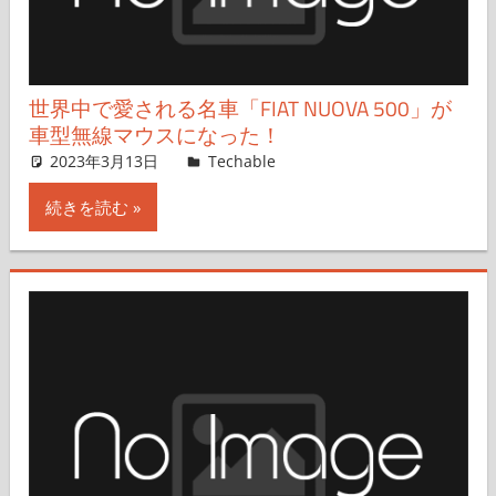
世界中で愛される名車「FIAT NUOVA 500」が
車型無線マウスになった！
2023年3月13日
井上一樹
Techable
コメントを残す
続きを読む