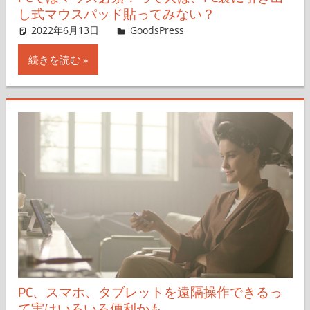
し式マウスパッド貼ってみない？
2022年6月13日
＆GP
GoodsPress
コメントを残す
続きを読む
PC、スマホ、タブレットを遠隔操作できるっ
て実はいろいろ便利かも