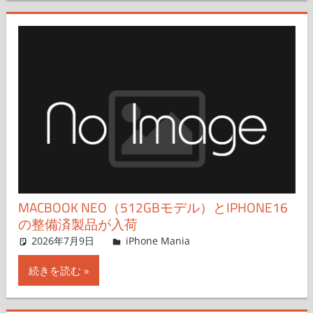
MACBOOK NEO（512GBモデル）とIPHONE16
の整備済製品が入荷
2026年7月9日
FT729
iPhone Mania
コメントを残す
続きを読む