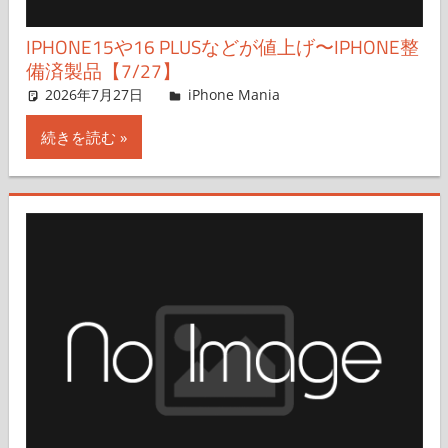
IPHONE15や16 PLUSなどが値上げ〜IPHONE整
備済製品【7/27】
2026年7月27日
FT729
iPhone Mania
コメントを残す
続きを読む