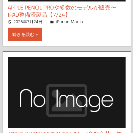
APPLE PENCIL PROや多数のモデルが販売〜
IPAD整備済製品【7/24】
2026年7月24日
FT729
iPhone Mania
コメントを残す
続きを読む