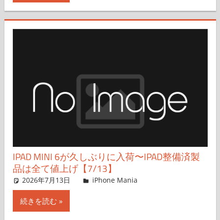
IPAD MINI 6が久しぶりに入荷〜IPAD整備済製
品は全て値上げ【7/13】
2026年7月13日
FT729
iPhone Mania
コメントを残す
続きを読む