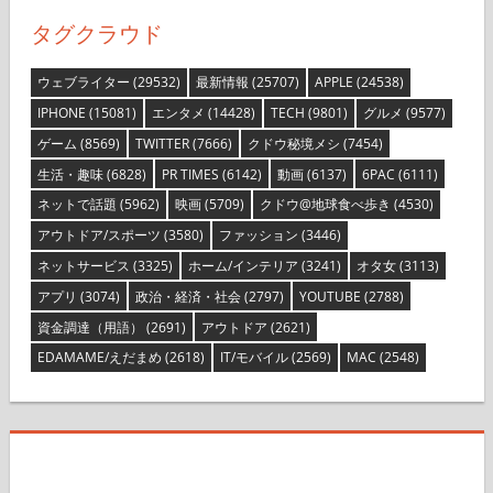
タグクラウド
ウェブライター
(29532)
最新情報
(25707)
APPLE
(24538)
IPHONE
(15081)
エンタメ
(14428)
TECH
(9801)
グルメ
(9577)
ゲーム
(8569)
TWITTER
(7666)
クドウ秘境メシ
(7454)
生活・趣味
(6828)
PR TIMES
(6142)
動画
(6137)
6PAC
(6111)
ネットで話題
(5962)
映画
(5709)
クドウ@地球食べ歩き
(4530)
アウトドア/スポーツ
(3580)
ファッション
(3446)
ネットサービス
(3325)
ホーム/インテリア
(3241)
オタ女
(3113)
アプリ
(3074)
政治・経済・社会
(2797)
YOUTUBE
(2788)
資金調達（用語）
(2691)
アウトドア
(2621)
EDAMAME/えだまめ
(2618)
IT/モバイル
(2569)
MAC
(2548)