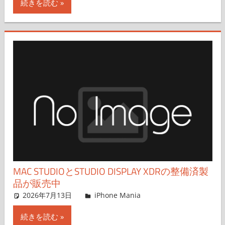
続きを読む
MAC STUDIOとSTUDIO DISPLAY XDRの整備済製
品が販売中
2026年7月13日
FT729
iPhone Mania
コメントを残す
続きを読む