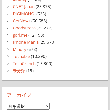
CNET Japan
(28,875)
DIGIMONO!
(525)
GetNews
(50,583)
GoodsPress
(20,277)
gori.me
(12,193)
iPhone Mania
(29,670)
Minory
(678)
Techable
(10,290)
TechCrunch
(15,300)
未分類
(19)
アーカイブ
ア