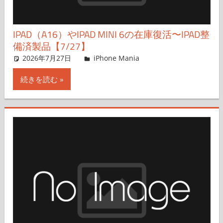
IPAD（A16）やIPAD MINI 6の在庫復活〜IPAD整
備済製品【7/27】
2026年7月27日
FT729
iPhone Mania
コメントを残す
続きを読む