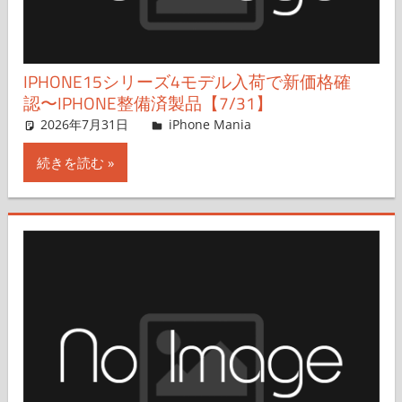
IPHONE15シリーズ4モデル入荷で新価格確
認〜IPHONE整備済製品【7/31】
2026年7月31日
FT729
iPhone Mania
コメントを残す
続きを読む