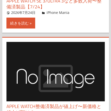
APPLE WATCH SE 3/ULTRA 3など多数入荷〜整
備済製品【7/24】
2026年7月24日
FT729
iPhone Mania
コメントを残す
続きを読む
APPLE WATCH整備済製品が値上げ〜新価格と