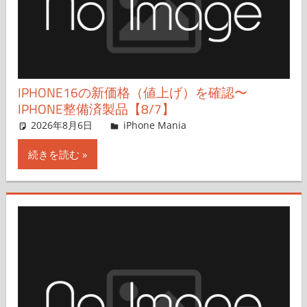
IPHONE16の新価格（値上げ）を確認〜
IPHONE整備済製品【8/7】
2026年8月6日
FT729
iPhone Mania
コメントを残す
続きを読む