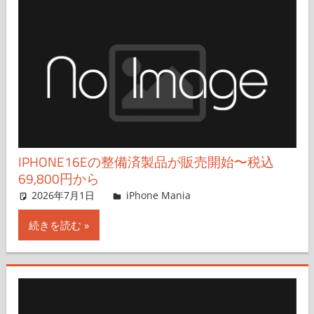
IPHONE16Eの整備済製品が販売開始〜税込
69,800円から
2026年7月1日
FT729
iPhone Mania
コメントを残す
続きを読む