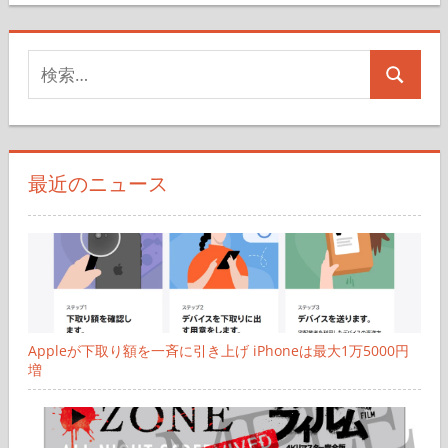
ー
検
ジ
検
索
送
索
対
り
象:
最近のニュース
Appleが下取り額を一斉に引き上げ iPhoneは最大1万5000円
増