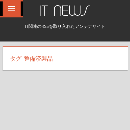
コ
IT NEWS
ン
テ
IT関連のRSSを取り入れたアンテナサイト
ン
ツ
へ
ス
タグ:
整備済製品
キ
ッ
プ