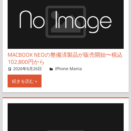
MACBOOK NEOの整備済製品が販売開始〜税込
102,800円から
2026年6月26日
FT729
iPhone Mania
コメントを残す
続きを読む