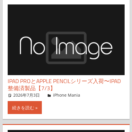
IPAD PROとAPPLE PENCILシリーズ入荷〜IPAD
整備済製品【7/3】
2026年7月3日
FT729
iPhone Mania
コメントを残す
続きを読む