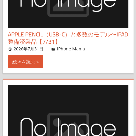
APPLE PENCIL（USB-C）と多数のモデル〜IPAD
整備済製品【7/31】
2026年7月31日
FT729
iPhone Mania
コメントを残す
続きを読む