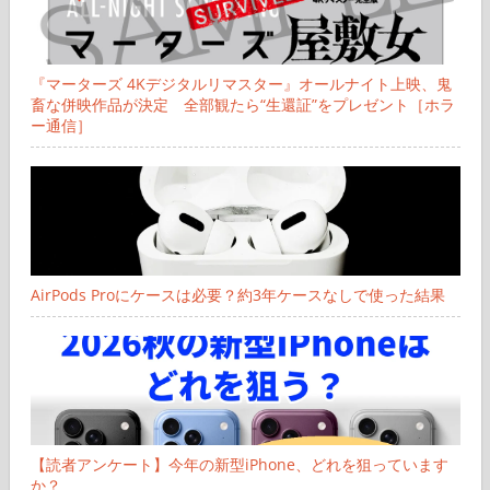
『マーターズ 4Kデジタルリマスター』オールナイト上映、鬼
畜な併映作品が決定 全部観たら“生還証”をプレゼント［ホラ
ー通信］
AirPods Proにケースは必要？約3年ケースなしで使った結果
【読者アンケート】今年の新型iPhone、どれを狙っています
か？