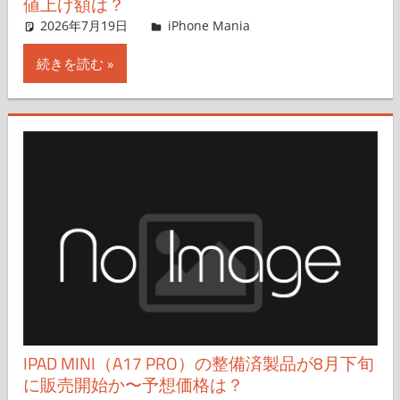
値上げ額は？
2026年7月19日
FT729
iPhone Mania
コメントを残す
続きを読む
IPAD MINI（A17 PRO）の整備済製品が8月下旬
に販売開始か〜予想価格は？