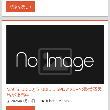
続きを読む
MAC STUDIOとSTUDIO DISPLAY XDRの整備済製
品が販売中
2026年7月13日
FT729
iPhone Mania
コメントを残す