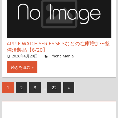
APPLE WATCH SERIES SE 3などの在庫増加〜整
備済製品【6/20】
2026年6月20日
FT729
iPhone Mania
コメントを残す
続きを読む
投
次
1
2
3
…
22
»
の
稿
記
の
事
ペ