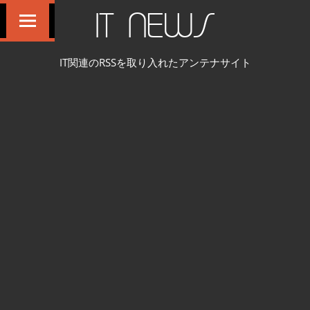
コ
IT NEWS
ン
テ
IT関連のRSSを取り入れたアンテナサイト
ン
ツ
へ
ス
キ
ッ
プ