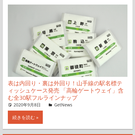
表は内回り・裏は外回り！山手線の駅名標テ
ィッシュケース発売 「高輪ゲートウェイ」含
む全30駅フルラインナップ
2020年9月8日
non
GetNews
コメントを残す
続きを読む