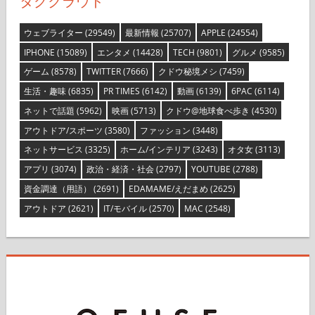
タグクラウド
ウェブライター
(29549)
最新情報
(25707)
APPLE
(24554)
IPHONE
(15089)
エンタメ
(14428)
TECH
(9801)
グルメ
(9585)
ゲーム
(8578)
TWITTER
(7666)
クドウ秘境メシ
(7459)
生活・趣味
(6835)
PR TIMES
(6142)
動画
(6139)
6PAC
(6114)
ネットで話題
(5962)
映画
(5713)
クドウ@地球食べ歩き
(4530)
アウトドア/スポーツ
(3580)
ファッション
(3448)
ネットサービス
(3325)
ホーム/インテリア
(3243)
オタ女
(3113)
アプリ
(3074)
政治・経済・社会
(2797)
YOUTUBE
(2788)
資金調達（用語）
(2691)
EDAMAME/えだまめ
(2625)
アウトドア
(2621)
IT/モバイル
(2570)
MAC
(2548)