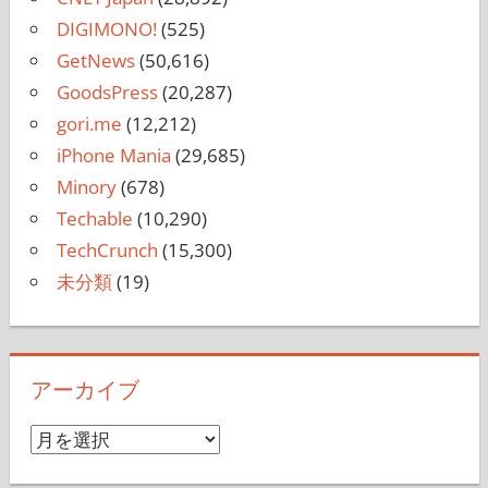
DIGIMONO!
(525)
GetNews
(50,616)
GoodsPress
(20,287)
gori.me
(12,212)
iPhone Mania
(29,685)
Minory
(678)
Techable
(10,290)
TechCrunch
(15,300)
未分類
(19)
アーカイブ
ア
ー