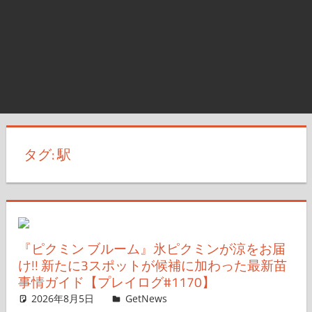
タグ:
駅
『ピクミン ブルーム』氷ピクミンが涼をお届
け!! 新たに3スポットが候補に加わった最新苗
事情ガイド【プレイログ#1170】
2026年8月5日
ガジェ通ウェブライター
GetNews
コメントを残す