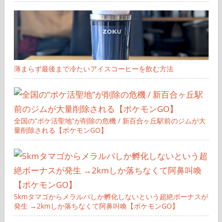
薄まらず最後まで冷たいアイスコーヒーを飲む方法
全国の“ポケ活聖地”が削除の危機 / 新百合ヶ丘駅前のジムが大
量削除される【ポケモンGO】
5kmタマゴからメラルバしか孵化しないという超絶ボーナスが
発生 →2kmしか落ちなくて阿鼻叫喚【ポケモンGO】