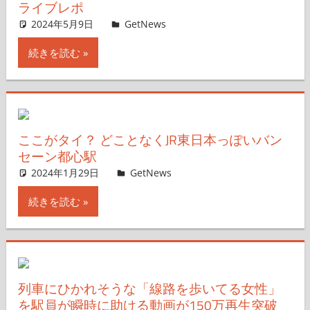
ライブレポ
2024年5月9日
non
GetNews
コメントを残す
続きを読む
ここがタイ？ どことなくJR東日本っぽいバン
セーン都心駅
2024年1月29日
GetNews
コメントを残す
続きを読む
列車にひかれそうな「線路を歩いてる女性」
を駅員が瞬時に助ける動画が150万再生突破