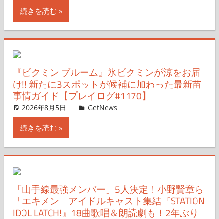
続きを読む
『ピクミン ブルーム』氷ピクミンが涼をお届
け!! 新たに3スポットが候補に加わった最新苗
事情ガイド【プレイログ#1170】
2026年8月5日
ガジェ通ウェブライター
GetNews
コメントを残す
続きを読む
「山手線最強メンバー」5人決定！小野賢章ら
「エキメン」アイドルキャスト集結『STATION
IDOL LATCH!』18曲歌唱＆朗読劇も！2年ぶり