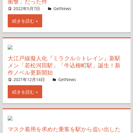
衝撃」だった件
2022年5月7日
GetNews
コメントを残す
続きを読む
大江戸線擬人化『ミラクル☆トレイン』新駅
メン「若松河田駅」「牛込柳町駅」誕生！新
作ノベル更新開始
2021年12月14日
non
GetNews
コメントを残す
続きを読む
マスク着用を求めた乗客を駅から追い出した