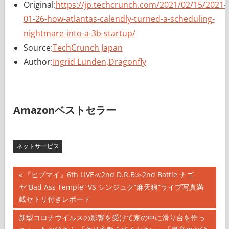
Original:
https://jp.techcrunch.com/2021/02/15/2021-
01-26-how-atlantas-calendly-turned-a-scheduling-
nightmare-into-a-3b-startup/
Source:
TechCrunch Japan
Author:
Ingrid Lunden,Dragonfly
Amazonベストセラー
ネットサービス
投
前
『ヒプマイ』6th LIVE≪2nd D.R.B≫2nd Battle ナゴ
の
ヤ“Bad Ass Temple” VS シンジュク“麻天狼”ライブ写真満
稿
記
載セトリ付きレポート
ナ
事:
次
新型コロナウイルスの影響を受けて家の中に滑り台を作っ