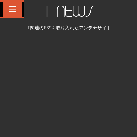
コ
IT NEWS
ン
テ
IT関連のRSSを取り入れたアンテナサイト
ン
ツ
へ
ス
キ
ッ
プ