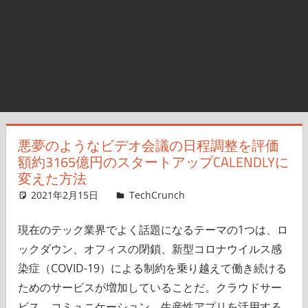
悪夢のようなビデオ会議の日程調整を評価
額約3165億円のスタートアップCALENDLYに
変えた方法
2021年2月15日
Ingrid Lunden,Dragonfly
TechCrunch
コメントを残す
現在のテック業界でよく話題になるテーマの1つは、ロ
ックダウン、オフィスの閉鎖、新型コロナウイルス感
染症（COVID-19）による制約を乗り越えて働き続ける
ためのサービスが増加していることだ。クラウドサー
ビス、コミュニケーション、生産性アプリを活用する