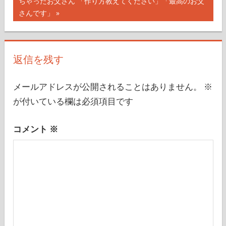
の
ちゃったお父さん 「作り方教えてください」「最高のお父
ビ
記
さんです」
ゲ
事:
ー
返信を残す
シ
ョ
メールアドレスが公開されることはありません。
※
ン
が付いている欄は必須項目です
コメント
※