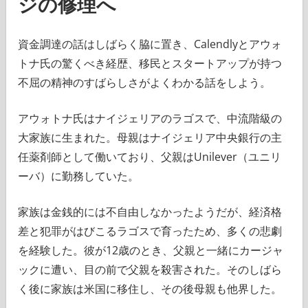
ジの修理へ
資金調達の話はしばらく脇に置き、Calendlyとアウォ
トナ氏の驚くべき経歴、移民とスタートアップが持つ
不屈の精神のすばらしさがよくわかる話をしよう。
アウォトナ氏はナイジェリアのラゴスで、中流階級の
大家族に生まれた。母親はナイジェリア中央銀行の主
任薬剤師として働いており、父親はUnilever（ユニリ
ーバ）に勤務していた。
家族は金銭的には不自由しなかったようだが、経済格
差と犯罪がはびこるラゴスで育ったため、多くの悲劇
を経験した。彼が12歳のとき、父親と一緒にカージャ
ックに遭い、目の前で父親を殺害された。そのしばら
く後に家族は米国に移住し、その後母親も他界した。