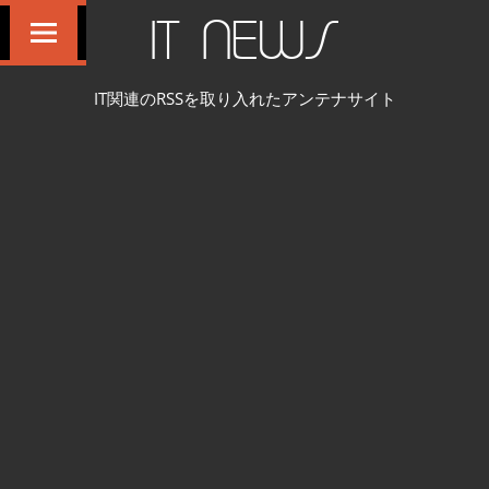
コ
IT NEWS
ン
テ
IT関連のRSSを取り入れたアンテナサイト
ン
ツ
へ
ス
キ
ッ
プ