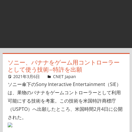
ソニー、バナナをゲーム用コントローラー
として使う技術–特許を出願
2021年3月6日
佐藤信彦
CNET Japan
コメントを残す
ソニー傘下のSony Interactive Entertainment（SIE）
は、果物のバナナをゲームコントローラーとして利用
可能にする技術を考案。この技術を米国特許商標庁
（USPTO）へ出願したところ、米国時間2月4日に公開
された。