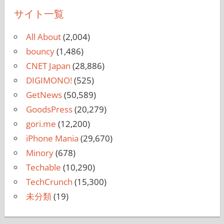
サイト一覧
All About
(2,004)
bouncy
(1,486)
CNET Japan
(28,886)
DIGIMONO!
(525)
GetNews
(50,589)
GoodsPress
(20,279)
gori.me
(12,200)
iPhone Mania
(29,670)
Minory
(678)
Techable
(10,290)
TechCrunch
(15,300)
未分類
(19)