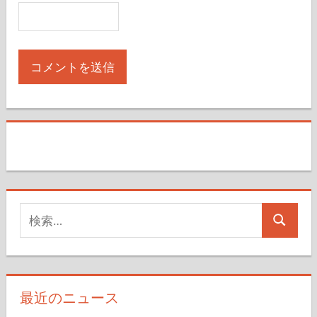
検
検
索
索
対
象:
最近のニュース