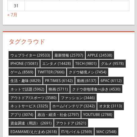
31
« 7月
タグクラウド
ウェブライター
(29533)
最新情報
(25707)
APPLE
(24538)
IPHONE
(15081)
エンタメ
(14428)
TECH
(9801)
グルメ
(9578)
ゲーム
(8569)
TWITTER
(7666)
クドウ秘境メシ
(7454)
生活・趣味
(6829)
PR TIMES
(6142)
動画
(6137)
6PAC
(6112)
ネットで話題
(5962)
映画
(5711)
クドウ@地球食べ歩き
(4530)
アウトドア/スポーツ
(3580)
ファッション
(3446)
ネットサービス
(3325)
ホーム/インテリア
(3242)
オタ女
(3113)
アプリ
(3074)
政治・経済・社会
(2797)
YOUTUBE
(2788)
資金調達（用語）
(2691)
アウトドア
(2621)
EDAMAME/えだまめ
(2618)
IT/モバイル
(2569)
MAC
(2548)