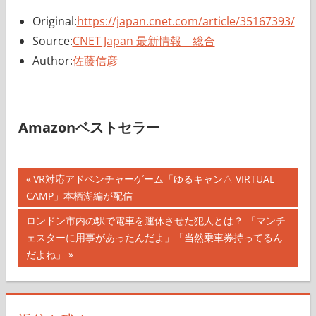
Original:
https://japan.cnet.com/article/35167393/
Source:
CNET Japan 最新情報 総合
Author:
佐藤信彦
Amazonベストセラー
投
前
VR対応アドベンチャーゲーム「ゆるキャン△ VIRTUAL
の
CAMP」本栖湖編が配信
稿
記
次
ロンドン市内の駅で電車を運休させた犯人とは？ 「マンチ
ナ
事:
の
ェスターに用事があったんだよ」「当然乗車券持ってるん
記
だよね」
ビ
事:
ゲ