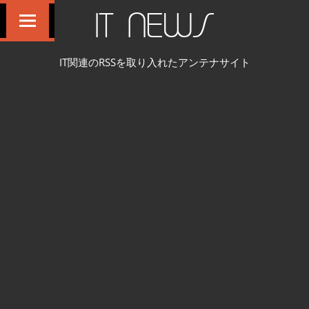
コ
IT NEWS
ン
テ
IT関連のRSSを取り入れたアンテナサイト
ン
ツ
へ
ス
キ
ッ
プ