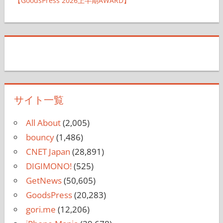
【GoodsPress 2026上半期AWARD】
サイト一覧
All About
(2,005)
bouncy
(1,486)
CNET Japan
(28,891)
DIGIMONO!
(525)
GetNews
(50,605)
GoodsPress
(20,283)
gori.me
(12,206)