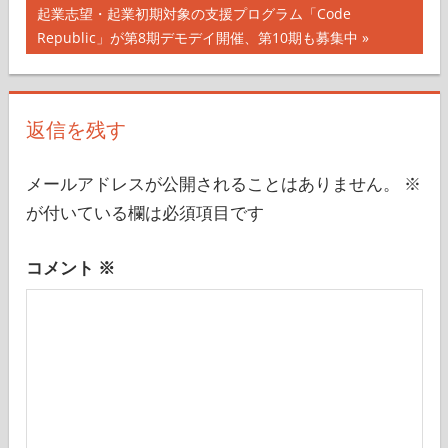
ナ
事:
次
起業志望・起業初期対象の支援プログラム「Code
の
Republic」が第8期デモデイ開催、第10期も募集中
ビ
記
ゲ
事:
ー
返信を残す
シ
メールアドレスが公開されることはありません。
※
ョ
が付いている欄は必須項目です
ン
コメント
※