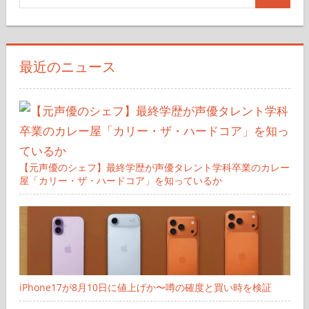
検
索
索
対
象:
最近のニュース
【元声優のシェフ】最終学歴が声優タレント学科卒業のカレー
屋「カリー・ザ・ハードコア」を知っているか
iPhone17が8月10日に値上げか〜噂の確度と買い時を検証