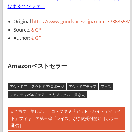
はまるでソファ！
Original:
https://www.goodspress.jp/reports/368558/
Source:
＆GP
Author:
＆GP
Amazonベストセラー
アウトドア
アウトドア/スポーツ
アウトドアチェア
フェス
フェスティバルチェア
ヘリノックス
焚き火
投
前
全角度、美しい。 コトブキヤ『デッド・バイ・デイライ
の
ト』フィギュア第三弾「レイス」が予約受付開始［ホラー
稿
記
通信］