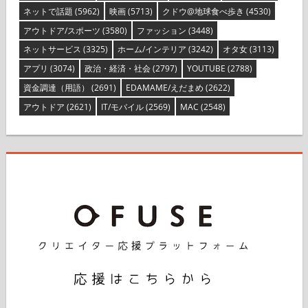
ネットで話題
(5962)
映画
(5713)
クドウ@地球食べ歩き
(4530)
アウトドア/スポーツ
(3580)
ファッション
(3448)
ネットサービス
(3325)
ホーム/インテリア
(3242)
オタ女
(3113)
アプリ
(3074)
政治・経済・社会
(2797)
YOUTUBE
(2788)
資金調達（用語）
(2691)
EDAMAME/えだまめ
(2622)
アウトドア
(2621)
IT/モバイル
(2569)
MAC
(2548)