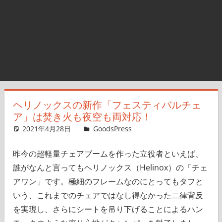
ヘリノックスの新作「フェスティバルチェ
ア」は焚き火も夜空も両対応！
2021年4月28日
＆GP
GoodsPress
コメントを残す
昨今の超軽量チェアブームを作った立役者といえば、
誰がなんと言ってもヘリノックス（Helinox）の「チェ
アワン」です。極細のフレームなのにとってもタフと
いう、これまでのチェアではなし得なかった二律背反
を実現し、さらにシートを吊り下げることによるハン