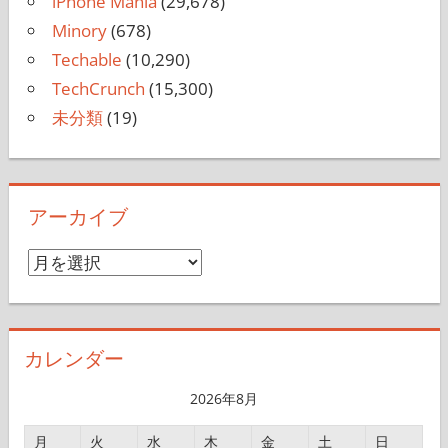
iPhone Mania
(29,678)
Minory
(678)
Techable
(10,290)
TechCrunch
(15,300)
未分類
(19)
アーカイブ
ア
ー
カ
イ
カレンダー
ブ
2026年8月
月
火
水
木
金
土
日