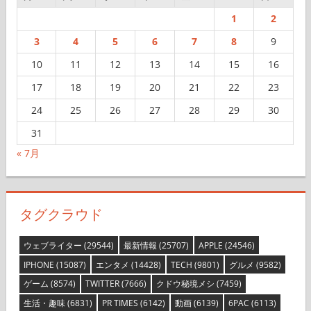
1
2
3
4
5
6
7
8
9
10
11
12
13
14
15
16
17
18
19
20
21
22
23
24
25
26
27
28
29
30
31
« 7月
タグクラウド
ウェブライター
(29544)
最新情報
(25707)
APPLE
(24546)
IPHONE
(15087)
エンタメ
(14428)
TECH
(9801)
グルメ
(9582)
ゲーム
(8574)
TWITTER
(7666)
クドウ秘境メシ
(7459)
生活・趣味
(6831)
PR TIMES
(6142)
動画
(6139)
6PAC
(6113)