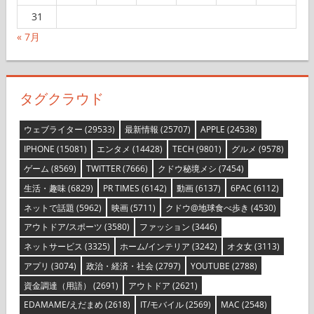
31
« 7月
タグクラウド
ウェブライター
(29533)
最新情報
(25707)
APPLE
(24538)
IPHONE
(15081)
エンタメ
(14428)
TECH
(9801)
グルメ
(9578)
ゲーム
(8569)
TWITTER
(7666)
クドウ秘境メシ
(7454)
生活・趣味
(6829)
PR TIMES
(6142)
動画
(6137)
6PAC
(6112)
ネットで話題
(5962)
映画
(5711)
クドウ@地球食べ歩き
(4530)
アウトドア/スポーツ
(3580)
ファッション
(3446)
ネットサービス
(3325)
ホーム/インテリア
(3242)
オタ女
(3113)
アプリ
(3074)
政治・経済・社会
(2797)
YOUTUBE
(2788)
資金調達（用語）
(2691)
アウトドア
(2621)
EDAMAME/えだまめ
(2618)
IT/モバイル
(2569)
MAC
(2548)