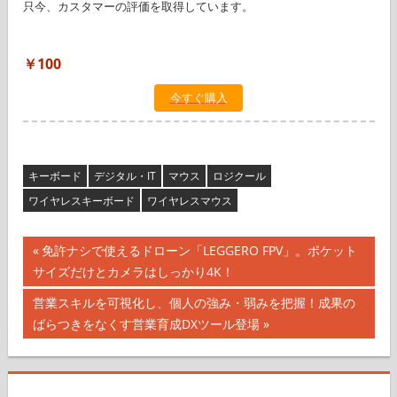
只今、カスタマーの評価を取得しています。
￥100
今すぐ購入
キーボード
デジタル・IT
マウス
ロジクール
ワイヤレスキーボード
ワイヤレスマウス
投
前
免許ナシで使えるドローン「LEGGERO FPV」。ポケット
の
サイズだけとカメラはしっかり4K！
稿
記
次
営業スキルを可視化し、個人の強み・弱みを把握！成果の
ナ
事:
の
ばらつきをなくす営業育成DXツール登場
記
ビ
事:
ゲ