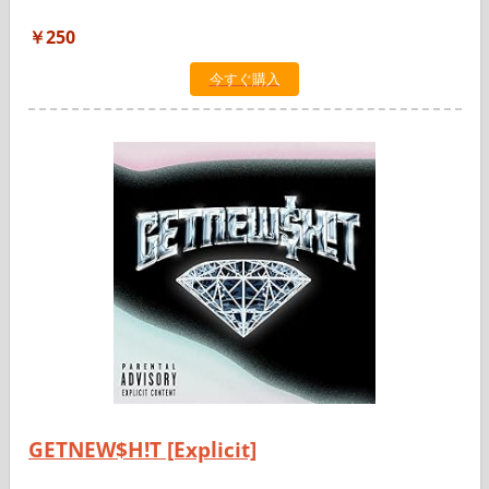
￥250
今すぐ購入
GETNEW$H!T [Explicit]