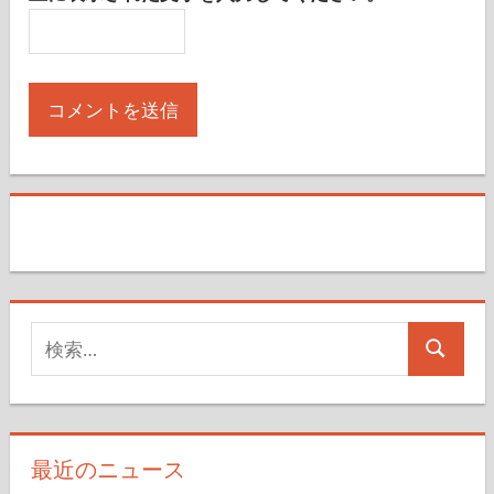
検
検
索
索
対
象:
最近のニュース