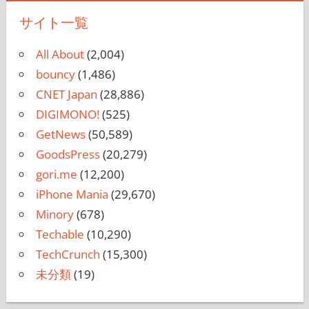
サイト一覧
All About
(2,004)
bouncy
(1,486)
CNET Japan
(28,886)
DIGIMONO!
(525)
GetNews
(50,589)
GoodsPress
(20,279)
gori.me
(12,200)
iPhone Mania
(29,670)
Minory
(678)
Techable
(10,290)
TechCrunch
(15,300)
未分類
(19)