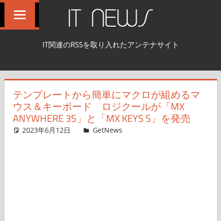
コ
IT NEWS
ン
テ
IT関連のRSSを取り入れたアンテナサイト
ン
ツ
へ
テンプレートから簡単にマクロが組めるマ
ス
ウス＆キーボード ロジクールが「MX
キ
ANYWHERE 3S」と「MX KEYS S」を発売
ッ
2023年6月12日
shnsk
GetNews
コメントを残す
プ