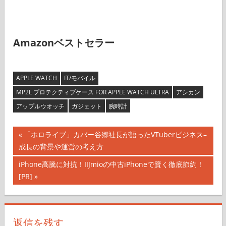
Amazonベストセラー
APPLE WATCH
IT/モバイル
MP2L プロテクティブケース FOR APPLE WATCH ULTRA
アシカン
アップルウオッチ
ガジェット
腕時計
投
前
「ホロライブ」カバー谷郷社長が語ったVTuberビジネス–
の
成長の背景や運営の考え方
稿
記
次
iPhone高騰に対抗！IIJmioの中古iPhoneで賢く徹底節約！
ナ
事:
の
[PR]
記
ビ
事:
ゲ
返信を残す