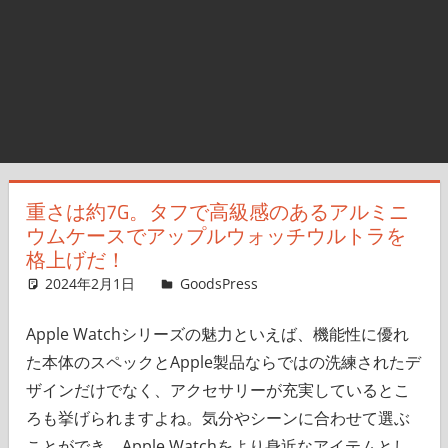
重さは約7G。タフで高級感のあるアルミニ
ウムケースでアップルウォッチウルトラを
格上げだ！
2024年2月1日
＆GP
GoodsPress
コメントを残す
Apple Watchシリーズの魅力といえば、機能性に優れ
た本体のスペックとApple製品ならではの洗練されたデ
ザインだけでなく、アクセサリーが充実しているとこ
ろも挙げられますよね。気分やシーンに合わせて選ぶ
ことができ、Apple Watchをより身近なアイテムとし