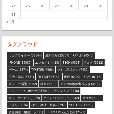
24
25
26
27
28
29
30
31
« 7月
タグクラウド
ウェブライター
(29544)
最新情報
(25707)
APPLE
(24546)
IPHONE
(15087)
エンタメ
(14428)
TECH
(9801)
グルメ
(9582)
ゲーム
(8574)
TWITTER
(7666)
クドウ秘境メシ
(7459)
生活・趣味
(6831)
PR TIMES
(6142)
動画
(6139)
6PAC
(6113)
ネットで話題
(5962)
映画
(5713)
クドウ@地球食べ歩き
(4530)
アウトドア/スポーツ
(3580)
ファッション
(3448)
ネットサービス
(3325)
ホーム/インテリア
(3242)
オタ女
(3113)
アプリ
(3074)
政治・経済・社会
(2797)
YOUTUBE
(2788)
資金調達（用語）
(2691)
EDAMAME/えだまめ
(2622)