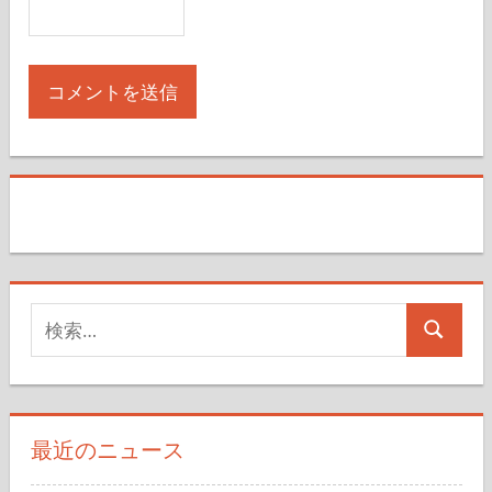
検
検
索
索
対
象:
最近のニュース