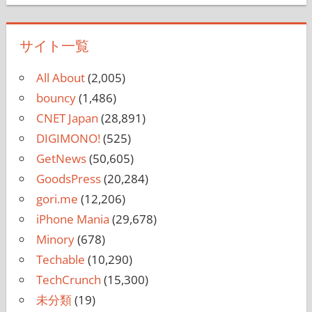
サイト一覧
All About
(2,005)
bouncy
(1,486)
CNET Japan
(28,891)
DIGIMONO!
(525)
GetNews
(50,605)
GoodsPress
(20,284)
gori.me
(12,206)
iPhone Mania
(29,678)
Minory
(678)
Techable
(10,290)
TechCrunch
(15,300)
未分類
(19)