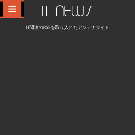
コ
IT NEWS
ン
テ
IT関連のRSSを取り入れたアンテナサイト
ン
ツ
へ
ス
キ
ッ
プ