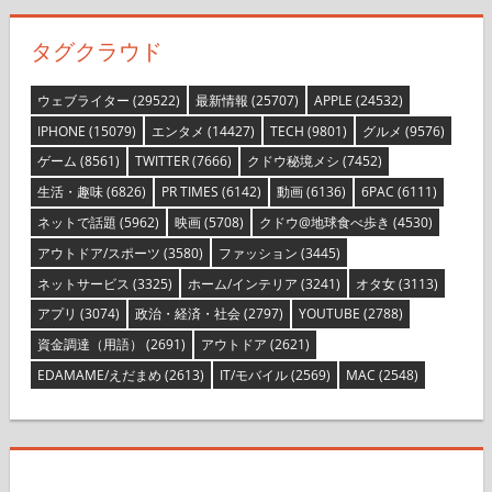
タグクラウド
ウェブライター
(29522)
最新情報
(25707)
APPLE
(24532)
IPHONE
(15079)
エンタメ
(14427)
TECH
(9801)
グルメ
(9576)
ゲーム
(8561)
TWITTER
(7666)
クドウ秘境メシ
(7452)
生活・趣味
(6826)
PR TIMES
(6142)
動画
(6136)
6PAC
(6111)
ネットで話題
(5962)
映画
(5708)
クドウ@地球食べ歩き
(4530)
アウトドア/スポーツ
(3580)
ファッション
(3445)
ネットサービス
(3325)
ホーム/インテリア
(3241)
オタ女
(3113)
アプリ
(3074)
政治・経済・社会
(2797)
YOUTUBE
(2788)
資金調達（用語）
(2691)
アウトドア
(2621)
EDAMAME/えだまめ
(2613)
IT/モバイル
(2569)
MAC
(2548)