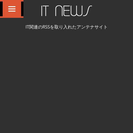
コ
IT NEWS
ン
テ
IT関連のRSSを取り入れたアンテナサイト
ン
ツ
へ
ス
キ
ッ
プ