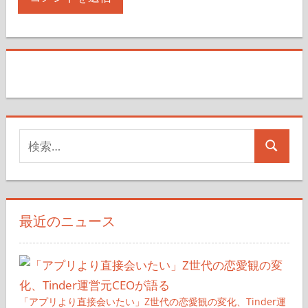
検
検
索
索
対
象:
最近のニュース
「アプリより直接会いたい」Z世代の恋愛観の変化、Tinder運