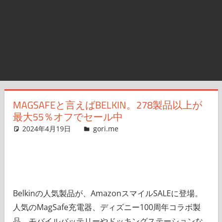
MAGSAFEと言えばBELKIN。278製品以上が
最大55％オフでセール中
2024年4月19日
g.O.R.i
gori.me
コメントを残す
Belkinの人気製品が、AmazonスマイルSALEに登場。
人気のMagSafe充電器、ディズニー100周年コラボ製
品、モバイルバッテリーやドッキングステーションな