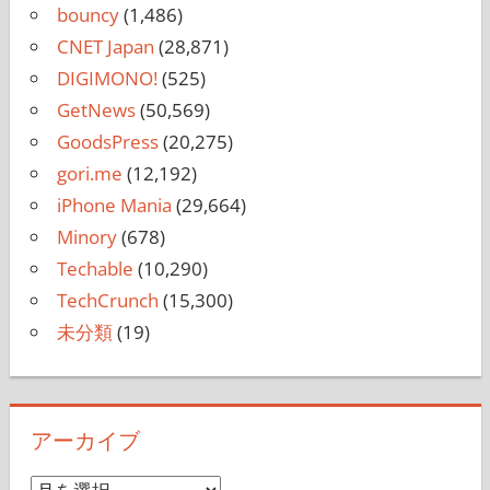
bouncy
(1,486)
CNET Japan
(28,871)
DIGIMONO!
(525)
GetNews
(50,569)
GoodsPress
(20,275)
gori.me
(12,192)
iPhone Mania
(29,664)
Minory
(678)
Techable
(10,290)
TechCrunch
(15,300)
未分類
(19)
アーカイブ
ア