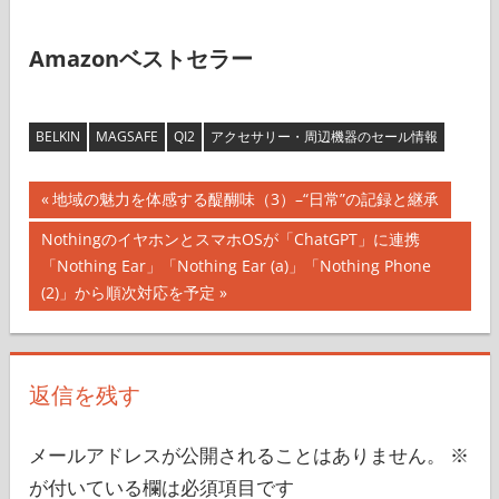
Amazonベストセラー
BELKIN
MAGSAFE
QI2
アクセサリー・周辺機器のセール情報
投
前
地域の魅力を体感する醍醐味（3）–“日常”の記録と継承
の
稿
次
NothingのイヤホンとスマホOSが「ChatGPT」に連携
記
の
「Nothing Ear」「Nothing Ear (a)」「Nothing Phone
ナ
事:
記
(2)」から順次対応を予定
事:
ビ
ゲ
返信を残す
ー
シ
メールアドレスが公開されることはありません。
※
が付いている欄は必須項目です