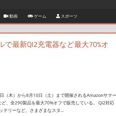
動画
ゲーム
スポーツ
ールで最新QI2充電器など最大70%オ
8月1日（木）から8月10日（土）まで開催されるAmazonサマ
ど、全290製品を最大70%オフで販売している。 Qi2対応
ッテリーなど、さまざまなスタ…