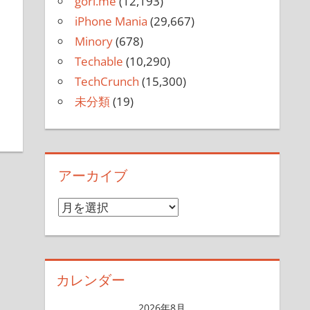
gori.me
(12,193)
iPhone Mania
(29,667)
Minory
(678)
Techable
(10,290)
TechCrunch
(15,300)
未分類
(19)
アーカイブ
ア
ー
カ
イ
カレンダー
ブ
2026年8月