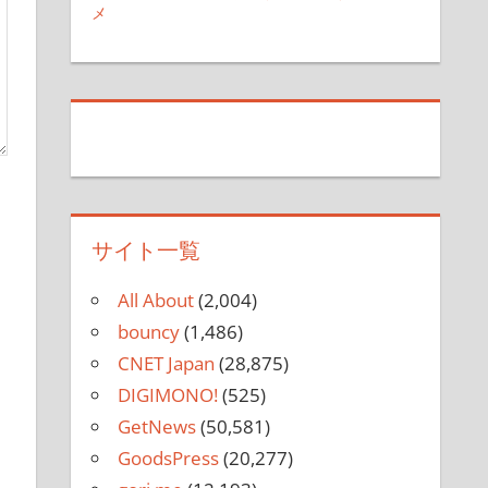
メ
サイト一覧
All About
(2,004)
bouncy
(1,486)
CNET Japan
(28,875)
DIGIMONO!
(525)
GetNews
(50,581)
GoodsPress
(20,277)