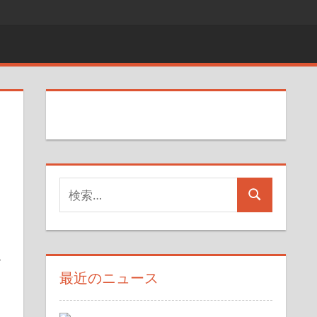
検
検
索
索
対
象:
ー
最近のニュース