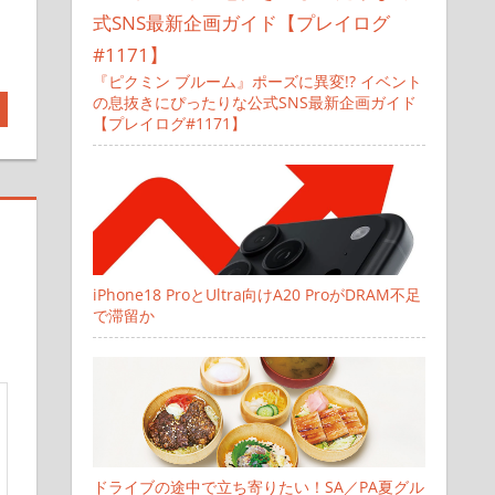
『ピクミン ブルーム』ポーズに異変!? イベント
の息抜きにぴったりな公式SNS最新企画ガイド
【プレイログ#1171】
iPhone18 ProとUltra向けA20 ProがDRAM不足
で滞留か
ドライブの途中で立ち寄りたい！SA／PA夏グル