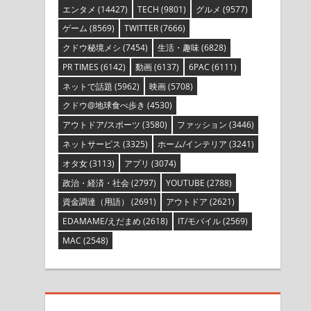
エンタメ
(14427)
TECH
(9801)
グルメ
(9577)
ゲーム
(8569)
TWITTER
(7666)
クドウ秘境メシ
(7454)
生活・趣味
(6828)
PR TIMES
(6142)
動画
(6137)
6PAC
(6111)
ネットで話題
(5962)
映画
(5708)
クドウ@地球食べ歩き
(4530)
アウトドア/スポーツ
(3580)
ファッション
(3446)
ネットサービス
(3325)
ホーム/インテリア
(3241)
オタ女
(3113)
アプリ
(3074)
政治・経済・社会
(2797)
YOUTUBE
(2788)
資金調達（用語）
(2691)
アウトドア
(2621)
EDAMAME/えだまめ
(2618)
IT/モバイル
(2569)
MAC
(2548)