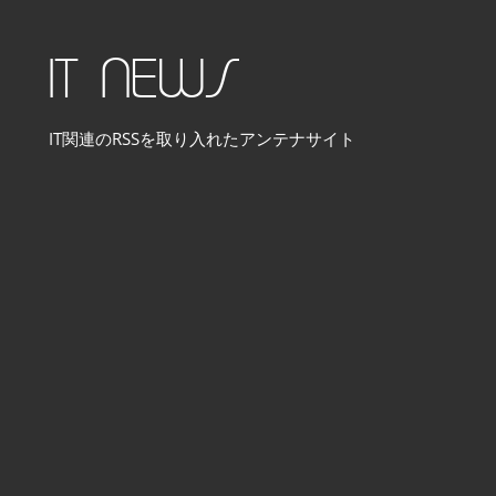
コ
ン
IT NEWS
テ
ン
IT関連のRSSを取り入れたアンテナサイト
ツ
へ
ス
キ
ッ
プ