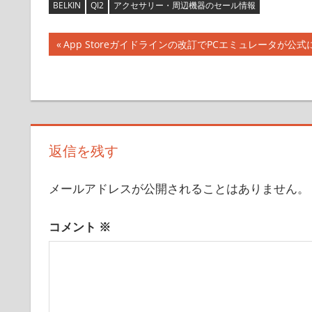
BELKIN
QI2
アクセサリー・周辺機器のセール情報
投
前
App Storeガイドラインの改訂でPCエミュレータが公
の
稿
記
ナ
事:
ビ
返信を残す
ゲ
ー
メールアドレスが公開されることはありません。
シ
コメント
※
ョ
ン