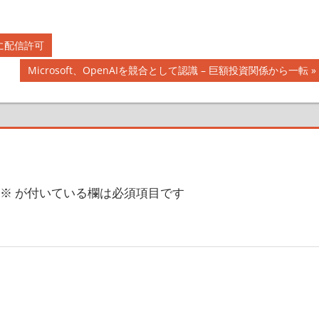
式に配信許可
次
Microsoft、OpenAIを競合として認識 – 巨額投資関係から一転
の
記
事:
※
が付いている欄は必須項目です