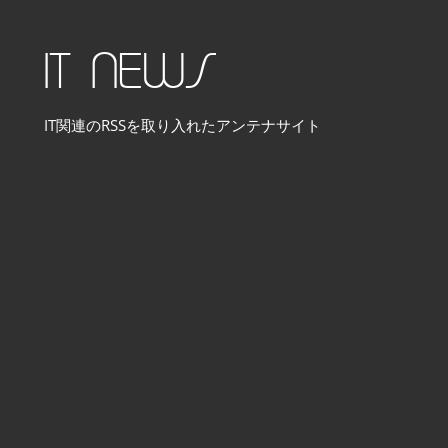
コ
ン
IT NEWS
テ
ン
IT関連のRSSを取り入れたアンテナサイト
ツ
へ
ス
キ
ッ
プ