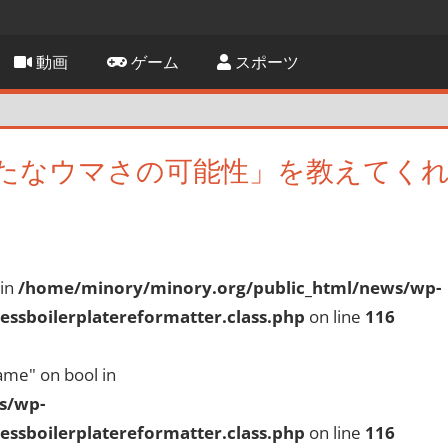
動画
ゲーム
スポーツ
たなウマさの可能性」を教えてく
 in
/home/minory/minory.org/public_html/news/wp-
ssboilerplatereformatter.class.php
on line
116
ame" on bool in
s/wp-
ssboilerplatereformatter.class.php
on line
116