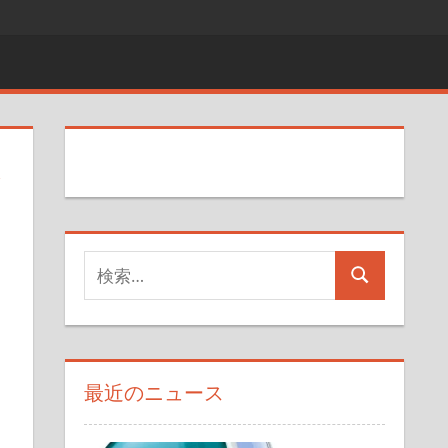
れ
検
検
索
索
対
象:
最近のニュース