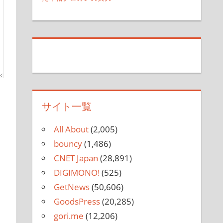
サイト一覧
All About
(2,005)
bouncy
(1,486)
CNET Japan
(28,891)
DIGIMONO!
(525)
GetNews
(50,606)
GoodsPress
(20,285)
gori.me
(12,206)