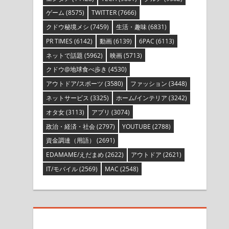
ゲーム
(8575)
TWITTER
(7666)
クドウ秘境メシ
(7459)
生活・趣味
(6831)
PR TIMES
(6142)
動画
(6139)
6PAC
(6113)
ネットで話題
(5962)
映画
(5713)
クドウ@地球食べ歩き
(4530)
アウトドア/スポーツ
(3580)
ファッション
(3448)
ネットサービス
(3325)
ホーム/インテリア
(3242)
オタ女
(3113)
アプリ
(3074)
政治・経済・社会
(2797)
YOUTUBE
(2788)
資金調達（用語）
(2691)
EDAMAME/えだまめ
(2622)
アウトドア
(2621)
IT/モバイル
(2569)
MAC
(2548)