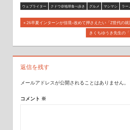
ウェブライター
クドウ@地球食べ歩き
グルメ
マシマシ
ラー
投
前
26卒夏インターンが佳境–改めて押さえたい「Z世代の就
の
稿
次
きくちゆうき先生の「
記
の
ナ
事:
記
事:
ビ
返信を残す
ゲ
ー
メールアドレスが公開されることはありません。
シ
コメント
※
ョ
ン