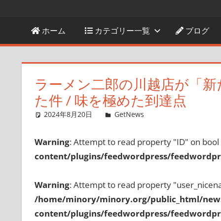
ホーム
カテゴリー一覧
ブログ
ラーメン二郎の川越店が「新
た件 / 味を極めた到達点
2024年8月20日
GetNews
コメントを残す
Warning
: Attempt to read property "ID" on bool
content/plugins/feedwordpress/feedwordpre
Warning
: Attempt to read property "user_nicen
/home/minory/minory.org/public_html/new
content/plugins/feedwordpress/feedwordpre