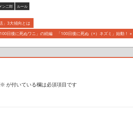
メン二郎
ルール
活」3大傾向とは
100日後に死ぬワニ」の続編 「100日後に死ぬ（×）ネズミ」始動！
※
が付いている欄は必須項目です