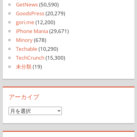
GetNews
(50,590)
GoodsPress
(20,279)
gori.me
(12,200)
iPhone Mania
(29,671)
Minory
(678)
Techable
(10,290)
TechCrunch
(15,300)
未分類
(19)
アーカイブ
ア
ー
カ