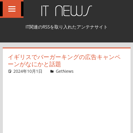
コ
IT NEWS
ン
テ
IT関連のRSSを取り入れたアンテナサイト
ン
ツ
へ
イギリスでバーガーキングの広告キャンペ
ス
ーンがなにかと話題
キ
2024年10月1日
GetNews
コメントを残す
ッ
プ