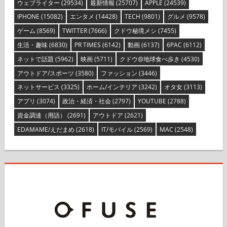
ウェブライター
(29534)
最新情報
(25707)
APPLE
(24539)
IPHONE
(15082)
エンタメ
(14428)
TECH
(9801)
グルメ
(9578)
ゲーム
(8569)
TWITTER
(7666)
クドウ秘境メシ
(7455)
生活・趣味
(6830)
PR TIMES
(6142)
動画
(6137)
6PAC
(6112)
ネットで話題
(5962)
映画
(5711)
クドウ@地球食べ歩き
(4530)
アウトドア/スポーツ
(3580)
ファッション
(3446)
ネットサービス
(3325)
ホーム/インテリア
(3242)
オタ女
(3113)
アプリ
(3074)
政治・経済・社会
(2797)
YOUTUBE
(2788)
資金調達（用語）
(2691)
アウトドア
(2621)
EDAMAME/えだまめ
(2618)
IT/モバイル
(2569)
MAC
(2548)