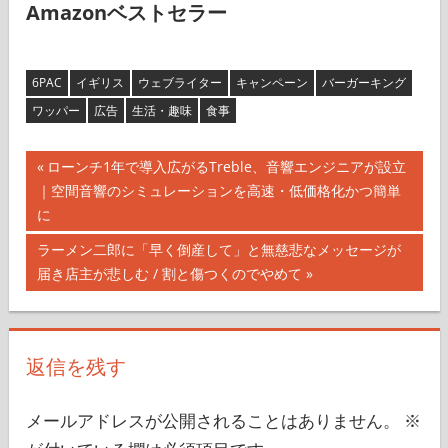
Amazonベストセラー
6PAC
イギリス
ウェブライター
キャンペーン
バーガーキング
ワッパー
広告
生活・趣味
食事
投
前
ローンチ1年で導入広がるTreble、音響エンジニアが設立
の
｜空間音響のシミュレーションを高速・低価格化かつ簡単
稿
記
に
ナ
事:
次
ラーメン二郎に「早く倒産して」と無慈悲なメッセージが
の
届き店主が悲しむ / 割と傷つくのでやめて
ビ
記
ゲ
事:
ー
返信を残す
シ
メールアドレスが公開されることはありません。
※
ョ