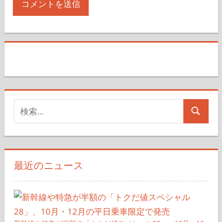
検
検
索
索
対
象:
最近のニュース