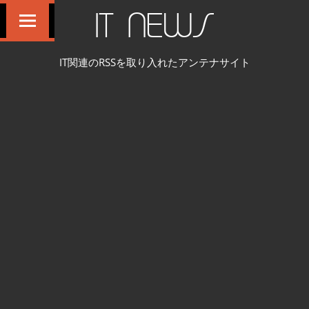
コ
IT NEWS
ン
テ
IT関連のRSSを取り入れたアンテナサイト
ン
ツ
へ
ス
キ
ッ
プ