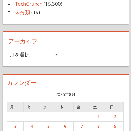
Techable
(10,290)
TechCrunch
(15,300)
未分類
(19)
アーカイブ
ア
ー
カ
イ
カレンダー
ブ
2026年8月
月
火
水
木
金
土
日
1
2