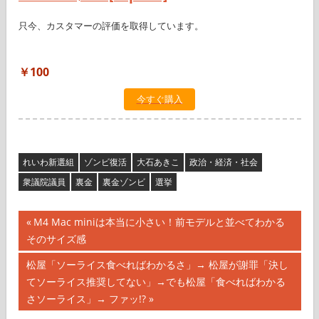
只今、カスタマーの評価を取得しています。
￥100
今すぐ購入
れいわ新選組
ゾンビ復活
大石あきこ
政治・経済・社会
衆議院議員
裏金
裏金ゾンビ
選挙
投
前
M4 Mac miniは本当に小さい！前モデルと並べてわかる
の
そのサイズ感
稿
記
次
松屋「ソーライス食べればわかるさ」→ 松屋が謝罪「決し
ナ
事:
の
てソーライス推奨してない」→でも松屋「食べればわかる
記
さソーライス」→ ファッ!?