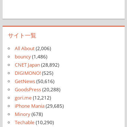
サイト一覧
All About
(2,006)
bouncy
(1,486)
CNET Japan
(28,892)
DIGIMONO!
(525)
GetNews
(50,616)
GoodsPress
(20,288)
gori.me
(12,212)
iPhone Mania
(29,685)
Minory
(678)