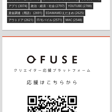
ネットサービス
(3325)
ホーム/インテリア
(3243)
オタ女
(3113)
アプリ
(3074)
政治・経済・社会
(2797)
YOUTUBE
(2788)
資金調達（用語）
(2691)
EDAMAME/えだまめ
(2625)
アウトドア
(2621)
IT/モバイル
(2571)
MAC
(2548)