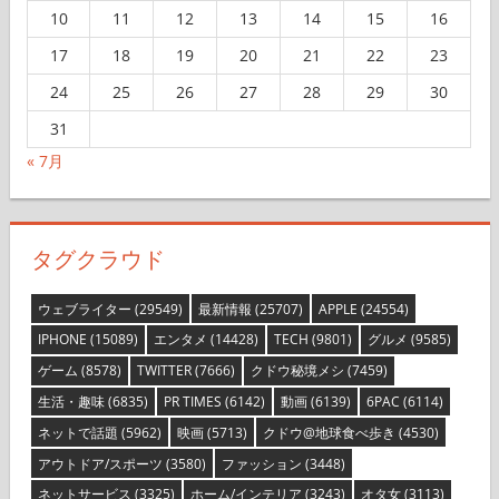
3
4
5
6
7
8
9
10
11
12
13
14
15
16
17
18
19
20
21
22
23
24
25
26
27
28
29
30
31
« 7月
タグクラウド
ウェブライター
(29549)
最新情報
(25707)
APPLE
(24554)
IPHONE
(15089)
エンタメ
(14428)
TECH
(9801)
グルメ
(9585)
ゲーム
(8578)
TWITTER
(7666)
クドウ秘境メシ
(7459)
生活・趣味
(6835)
PR TIMES
(6142)
動画
(6139)
6PAC
(6114)
ネットで話題
(5962)
映画
(5713)
クドウ@地球食べ歩き
(4530)
アウトドア/スポーツ
(3580)
ファッション
(3448)