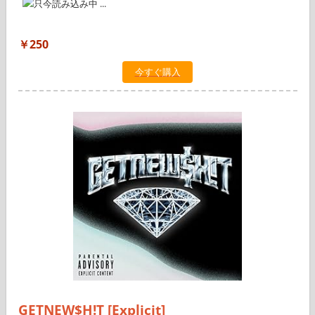
￥250
今すぐ購入
GETNEW$H!T [Explicit]