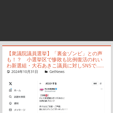
【衆議院議員選挙】「裏金ゾンビ」との声
も！？ 小選挙区で惨敗も比例復活のれい
わ新選組・大石あきこ議員に対しSNSで……
2024年10月31日
Taka
GetNews
コメントを残す