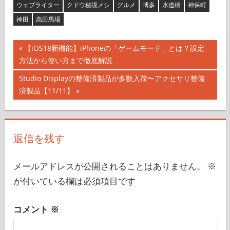
ウェブライター
クドウ秘境メシ
グルメ
博多
水道橋
神保町
神田
高田馬場
投
前
【iOS18新機能】iPhoneの「ゲームモード」とは？設定
の
方法から使い方まで徹底解説
稿
記
次
Studio Displayの整備済製品が多数入荷〜アクセサリ整備
ナ
事:
の
済製品【11/11】
記
ビ
事:
ゲ
返信を残す
ー
シ
メールアドレスが公開されることはありません。
※
が付いている欄は必須項目です
ョ
ン
コメント
※