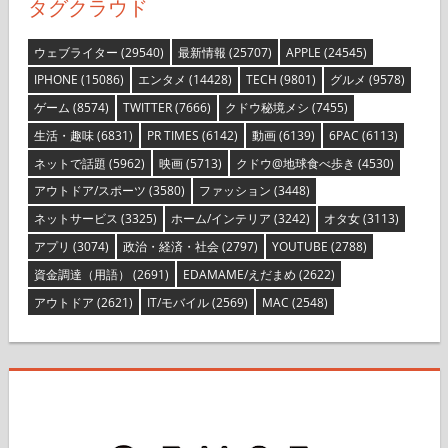
タグクラウド
ウェブライター
(29540)
最新情報
(25707)
APPLE
(24545)
IPHONE
(15086)
エンタメ
(14428)
TECH
(9801)
グルメ
(9578)
ゲーム
(8574)
TWITTER
(7666)
クドウ秘境メシ
(7455)
生活・趣味
(6831)
PR TIMES
(6142)
動画
(6139)
6PAC
(6113)
ネットで話題
(5962)
映画
(5713)
クドウ@地球食べ歩き
(4530)
アウトドア/スポーツ
(3580)
ファッション
(3448)
ネットサービス
(3325)
ホーム/インテリア
(3242)
オタ女
(3113)
アプリ
(3074)
政治・経済・社会
(2797)
YOUTUBE
(2788)
資金調達（用語）
(2691)
EDAMAME/えだまめ
(2622)
アウトドア
(2621)
IT/モバイル
(2569)
MAC
(2548)