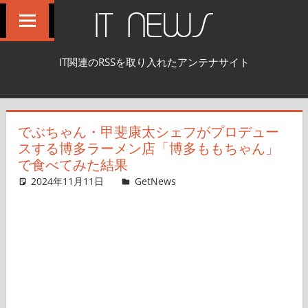
コ
IT NEWS
ン
テ
IT関連のRSSを取り入れたアンテナサイト
ン
ツ
へ
でぶちゃん・甲斐康太シェフがプロデュー
ス
スする博多ラーメン店「博多ももちゃん」
キ
で食べてみた結果
ッ
2024年11月11日
GetNews
コメントを残す
プ