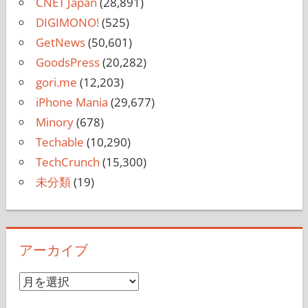
CNET Japan
(28,891)
DIGIMONO!
(525)
GetNews
(50,601)
GoodsPress
(20,282)
gori.me
(12,203)
iPhone Mania
(29,677)
Minory
(678)
Techable
(10,290)
TechCrunch
(15,300)
未分類
(19)
アーカイブ
ア
ー