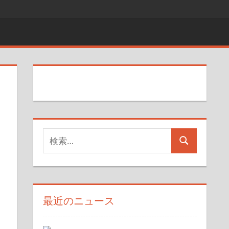
検
検
索
索
対
象:
最近のニュース