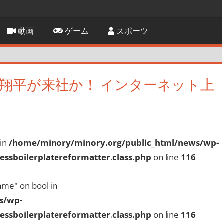
動画
ゲーム
スポーツ
翔平が来社か！ インターネット上
 in
/home/minory/minory.org/public_html/news/wp-
ssboilerplatereformatter.class.php
on line
116
ame" on bool in
s/wp-
ssboilerplatereformatter.class.php
on line
116