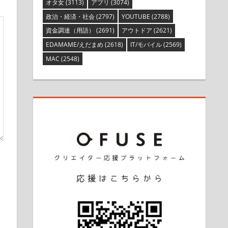
オタ女
(3113)
アプリ
(3074)
政治・経済・社会
(2797)
YOUTUBE
(2788)
資金調達（用語）
(2691)
アウトドア
(2621)
EDAMAME/えだまめ
(2618)
IT/モバイル
(2569)
MAC
(2548)