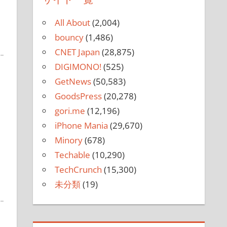
All About
(2,004)
bouncy
(1,486)
CNET Japan
(28,875)
DIGIMONO!
(525)
GetNews
(50,583)
GoodsPress
(20,278)
gori.me
(12,196)
iPhone Mania
(29,670)
Minory
(678)
Techable
(10,290)
TechCrunch
(15,300)
未分類
(19)