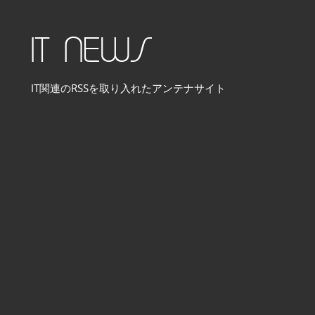
コ
ン
IT NEWS
テ
ン
IT関連のRSSを取り入れたアンテナサイト
ツ
へ
ス
キ
ッ
プ