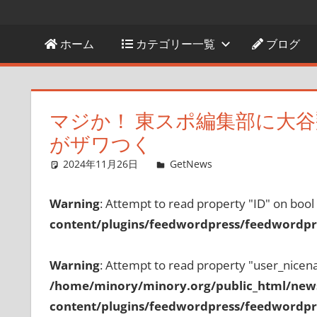
ホーム
カテゴリー一覧
ブログ
マジか！ 東スポ編集部に大谷
がザワつく
2024年11月26日
GetNews
コメントを残す
Warning
: Attempt to read property "ID" on bool
content/plugins/feedwordpress/feedwordpre
Warning
: Attempt to read property "user_nicen
/home/minory/minory.org/public_html/new
content/plugins/feedwordpress/feedwordpre