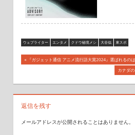
ウェブライター
エンタメ
クドウ秘境メシ
大谷似
東スポ
投
前
『ガジェット通信 アニメ流行語大賞2024』選ばれるのは
の
稿
次
カナダの
記
の
ナ
事:
記
事:
ビ
返信を残す
ゲ
ー
メールアドレスが公開されることはありません。
シ