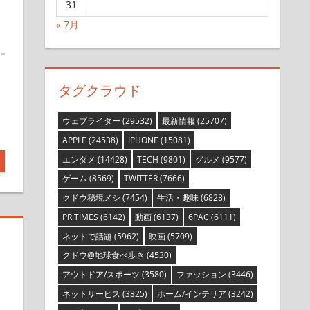
31
« 7月
タグクラウド
ウェブライター
(29532)
最新情報
(25707)
APPLE
(24538)
IPHONE
(15081)
エンタメ
(14428)
TECH
(9801)
グルメ
(9577)
ゲーム
(8569)
TWITTER
(7666)
クドウ秘境メシ
(7454)
生活・趣味
(6828)
PR TIMES
(6142)
動画
(6137)
6PAC
(6111)
ネットで話題
(5962)
映画
(5709)
クドウ@地球食べ歩き
(4530)
アウトドア/スポーツ
(3580)
ファッション
(3446)
ネットサービス
(3325)
ホーム/インテリア
(3242)