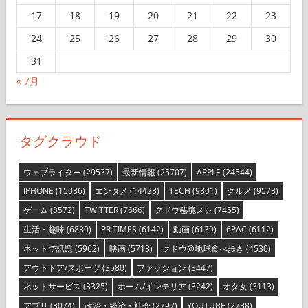
17
18
19
20
21
22
23
24
25
26
27
28
29
30
31
« 7月
タグクラウド
ウェブライター
(29537)
最新情報
(25707)
APPLE
(24544)
IPHONE
(15086)
エンタメ
(14428)
TECH
(9801)
グルメ
(9578)
ゲーム
(8572)
TWITTER
(7666)
クドウ秘境メシ
(7455)
生活・趣味
(6830)
PR TIMES
(6142)
動画
(6139)
6PAC
(6112)
ネットで話題
(5962)
映画
(5713)
クドウ@地球食べ歩き
(4530)
アウトドア/スポーツ
(3580)
ファッション
(3447)
ネットサービス
(3325)
ホーム/インテリア
(3242)
オタ女
(3113)
アプリ
(3074)
政治・経済・社会
(2797)
YOUTUBE
(2788)