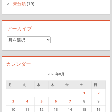
未分類
(19)
アーカイブ
ア
ー
カ
イ
カレンダー
ブ
2026年8月
月
火
水
木
金
土
日
1
2
3
4
5
6
7
8
9
10
11
12
13
14
15
16