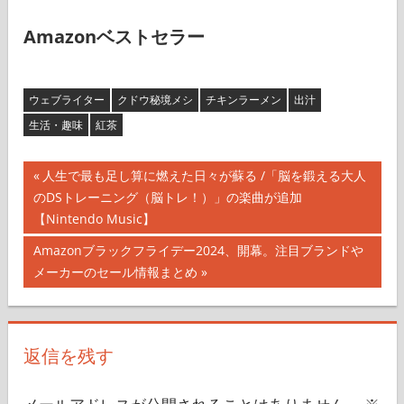
Amazonベストセラー
ウェブライター
クドウ秘境メシ
チキンラーメン
出汁
生活・趣味
紅茶
投
前
人生で最も足し算に燃えた日々が蘇る /「脳を鍛える大人
の
のDSトレーニング（脳トレ！）」の楽曲が追加
稿
記
【Nintendo Music】
ナ
事:
次
Amazonブラックフライデー2024、開幕。注目ブランドや
の
メーカーのセール情報まとめ
ビ
記
ゲ
事:
ー
返信を残す
シ