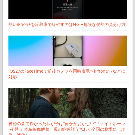
熱いiPhoneを冷蔵庫で冷やすのはNG〜危険な発熱の見分け方
iOS27のFaceTimeで前後カメラを同時表示〜iPhone17などに
対応
神秘の森で授かった我が子は“何かがおかしい”『ナイトボーン
-夜哭-』本編映像解禁 母の絶叫顔うちわが全国の劇場に［ホ
ラー通信］