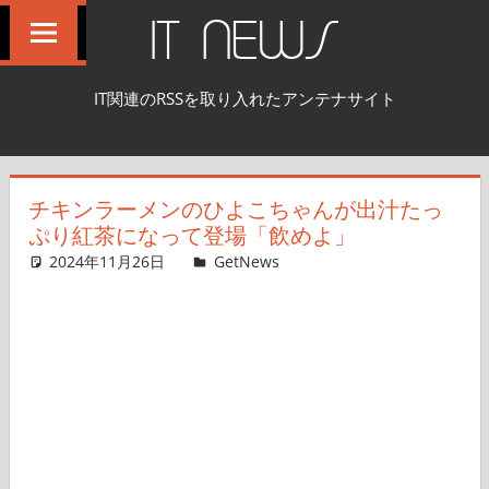
コ
IT NEWS
ン
テ
IT関連のRSSを取り入れたアンテナサイト
ン
ツ
へ
チキンラーメンのひよこちゃんが出汁たっ
ス
ぷり紅茶になって登場「飲めよ」
キ
2024年11月26日
GetNews
コメントを残す
ッ
プ