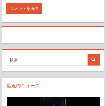
検
検
索
索
対
象:
最近のニュース