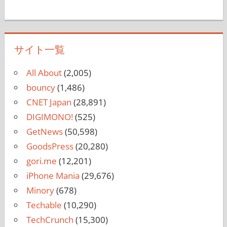
サイト一覧
All About
(2,005)
bouncy
(1,486)
CNET Japan
(28,891)
DIGIMONO!
(525)
GetNews
(50,598)
GoodsPress
(20,280)
gori.me
(12,201)
iPhone Mania
(29,676)
Minory
(678)
Techable
(10,290)
TechCrunch
(15,300)