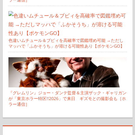
色違いムチュール＆ブビィを高確率で図鑑埋め可能 →ただし
マッハで「ふかそうち」が溶ける可能性あり【ポケモンGO】
『グレムリン』ジョー・ダンテ監督＆主演ザック・ギャリガン
が「東京ホラー特区!!2026」で来日 ギズモとの撮影会も［ホ
ラー通信］