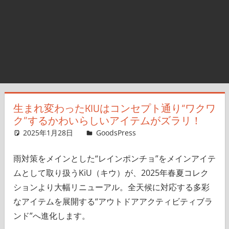
生まれ変わったKIUはコンセプト通り“ワクワ
ク”するかわいらしいアイテムがズラリ！
2025年1月28日
＆GP
GoodsPress
コメントを残す
雨対策をメインとした“レインポンチョ”をメインアイテ
ムとして取り扱うKiU（キウ）が、2025年春夏コレク
ションより大幅リニューアル。全天候に対応する多彩
なアイテムを展開する“アウトドアアクティビティブラ
ンド”へ進化します。