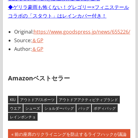
◆ゲリラ豪雨も怖くない！グレゴリー×フィニステール
コラボの「スタウト」はレインカバー付き！
Original:
https://www.goodspress.jp/news/655226/
Source:
＆GP
Author:
＆GP
Amazonベストセラー
KIU
アウトドア/スポーツ
アウトドアアクティビティブランド
ウエア
シューズ
ショルダーバッグ
バッグ
ボディバッグ
レインポンチョ
投
前
前の座席のリクライニングを防止するライフハックが議論