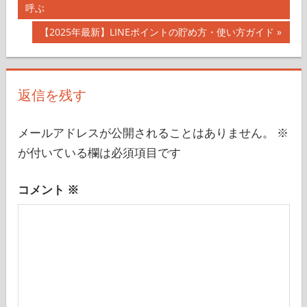
の
呼ぶ
稿
記
次
【2025年最新】LINEポイントの貯め方・使い方ガイド
ナ
事:
の
記
ビ
事:
返信を残す
ゲ
ー
メールアドレスが公開されることはありません。
※
シ
が付いている欄は必須項目です
ョ
コメント
※
ン