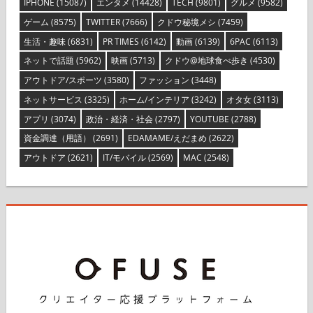
IPHONE
(15087)
エンタメ
(14428)
TECH
(9801)
グルメ
(9582)
ゲーム
(8575)
TWITTER
(7666)
クドウ秘境メシ
(7459)
生活・趣味
(6831)
PR TIMES
(6142)
動画
(6139)
6PAC
(6113)
ネットで話題
(5962)
映画
(5713)
クドウ@地球食べ歩き
(4530)
アウトドア/スポーツ
(3580)
ファッション
(3448)
ネットサービス
(3325)
ホーム/インテリア
(3242)
オタ女
(3113)
アプリ
(3074)
政治・経済・社会
(2797)
YOUTUBE
(2788)
資金調達（用語）
(2691)
EDAMAME/えだまめ
(2622)
アウトドア
(2621)
IT/モバイル
(2569)
MAC
(2548)