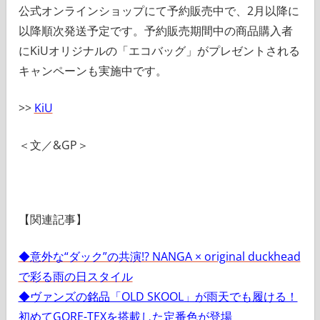
公式オンラインショップにて予約販売中で、2月以降に
以降順次発送予定です。予約販売期間中の商品購入者
にKiUオリジナルの「エコバッグ」がプレゼントされる
キャンペーンも実施中です。
>>
KiU
＜文／&GP＞
【関連記事】
◆意外な“ダック”の共演!? NANGA × original duckhead
で彩る雨の日スタイル
◆ヴァンズの銘品「OLD SKOOL」が雨天でも履ける！
初めてGORE-TEXを搭載した定番色が登場