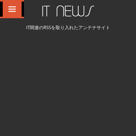
コ
IT NEWS
ン
テ
IT関連のRSSを取り入れたアンテナサイト
ン
ツ
へ
ス
キ
ッ
プ