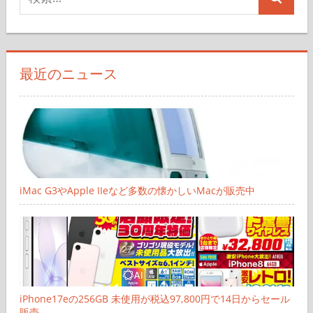
検
索
索
対
象:
最近のニュース
iMac G3やApple IIeなど多数の懐かしいMacが販売中
iPhone17eの256GB 未使用が税込97,800円で14日からセール
販売