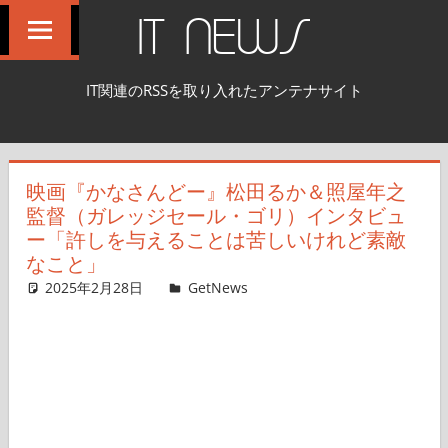
コ
IT NEWS
ン
テ
IT関連のRSSを取り入れたアンテナサイト
ン
ツ
へ
映画『かなさんどー』松田るか＆照屋年之
ス
監督（ガレッジセール・ゴリ）インタビュ
キ
ー「許しを与えることは苦しいけれど素敵
ッ
なこと」
プ
2025年2月28日
GetNews
コメントを残す