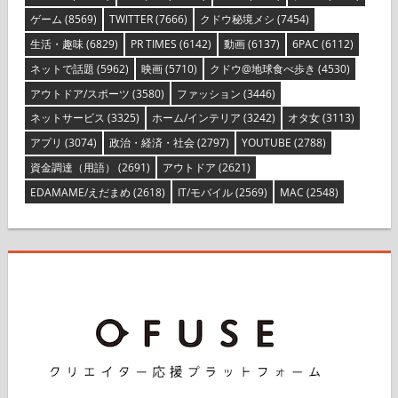
IPHONE
(15081)
エンタメ
(14428)
TECH
(9801)
グルメ
(9578)
ゲーム
(8569)
TWITTER
(7666)
クドウ秘境メシ
(7454)
生活・趣味
(6829)
PR TIMES
(6142)
動画
(6137)
6PAC
(6112)
ネットで話題
(5962)
映画
(5710)
クドウ@地球食べ歩き
(4530)
アウトドア/スポーツ
(3580)
ファッション
(3446)
ネットサービス
(3325)
ホーム/インテリア
(3242)
オタ女
(3113)
アプリ
(3074)
政治・経済・社会
(2797)
YOUTUBE
(2788)
資金調達（用語）
(2691)
アウトドア
(2621)
EDAMAME/えだまめ
(2618)
IT/モバイル
(2569)
MAC
(2548)