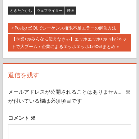
ときたたかし
ウェブライター
映画
投
前
PostgreSQLでシーケンス権限不足エラーの解決方法
の
稿
次
【企業ｴｯﾎみんなに伝えなきゃ】エッホエッホｴｯﾎｴｯﾎがネッ
記
の
トで大ブーム / 企業によるエッホエッホｴｯﾎｴｯﾎまとめ
ナ
事:
記
事:
ビ
返信を残す
ゲ
ー
メールアドレスが公開されることはありません。
※
シ
が付いている欄は必須項目です
ョ
コメント
※
ン