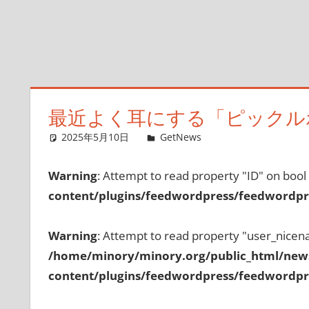
最近よく耳にする「ピックル
2025年5月10日
GetNews
コメントを残す
Warning
: Attempt to read property "ID" on bool
content/plugins/feedwordpress/feedwordpre
Warning
: Attempt to read property "user_nicen
/home/minory/minory.org/public_html/new
content/plugins/feedwordpress/feedwordpre