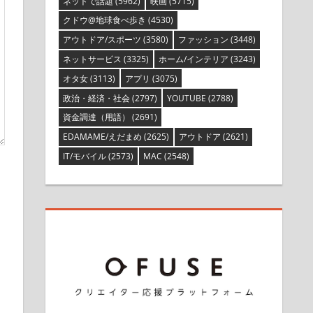
ネットで話題
(5962)
映画
(5715)
クドウ@地球食べ歩き
(4530)
アウトドア/スポーツ
(3580)
ファッション
(3448)
ネットサービス
(3325)
ホーム/インテリア
(3243)
オタ女
(3113)
アプリ
(3075)
政治・経済・社会
(2797)
YOUTUBE
(2788)
資金調達（用語）
(2691)
EDAMAME/えだまめ
(2625)
アウトドア
(2621)
IT/モバイル
(2573)
MAC
(2548)