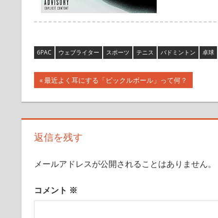
6PAC
ウェブライター
スポーツ
テニス
バドミントン
卓球
投
前
最近よく耳にする「ピックルボール」って何？
の
稿
記
ナ
事:
ビ
返信を残す
ゲ
メールアドレスが公開されることはありません。
ー
コメント
※
シ
ョ