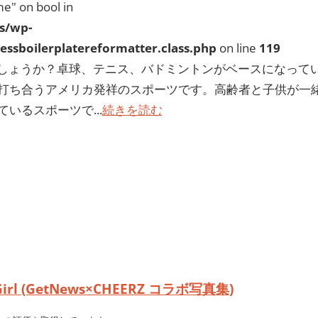
e" on bool in
s/wp-
ssboilerplatereformatter.class.php
on line
119
しょうか？卓球、テニス、バドミントンがベースになって
打ち合うアメリカ発祥のスポーツです。高齢者と子供が一
いるスポーツで...
続きを読む
Girl (GetNews×CHEERZ コラボ写真集)