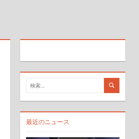
検
検
索
索
対
象:
最近のニュース