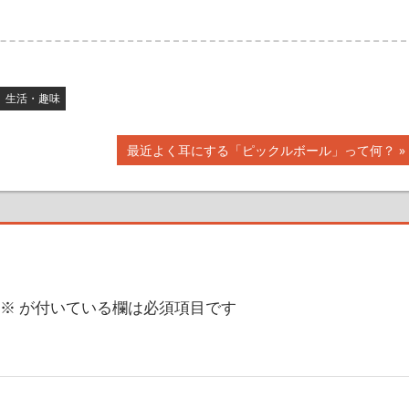
生活・趣味
次
最近よく耳にする「ピックルボール」って何？
の
記
事:
※
が付いている欄は必須項目です