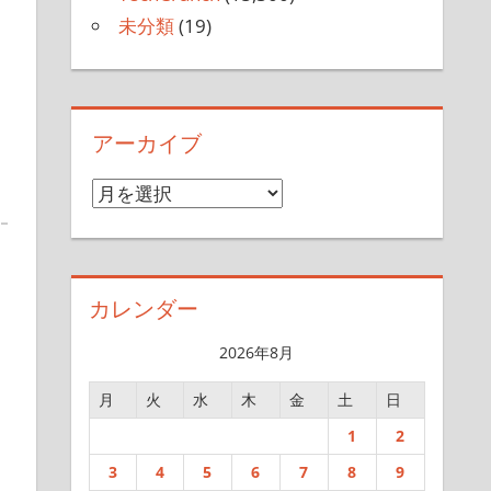
未分類
(19)
アーカイブ
ア
ー
カ
イ
カレンダー
ブ
2026年8月
月
火
水
木
金
土
日
1
2
3
4
5
6
7
8
9