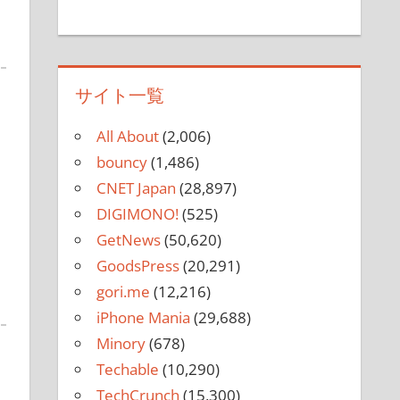
サイト一覧
All About
(2,006)
bouncy
(1,486)
CNET Japan
(28,897)
DIGIMONO!
(525)
GetNews
(50,620)
GoodsPress
(20,291)
gori.me
(12,216)
iPhone Mania
(29,688)
Minory
(678)
Techable
(10,290)
TechCrunch
(15,300)