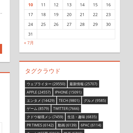
10
11
12
13
14
15
16
17
18
19
20
21
22
23
24
25
26
27
28
29
30
31
« 7月
タグクラウド
ウェブライター
(29550)
最新情報
(25707)
APPLE
(24557)
IPHONE
(15091)
エンタメ
(14429)
TECH
(9801)
グルメ
(9585)
ゲーム
(8579)
TWITTER
(7666)
クドウ秘境メシ
(7459)
生活・趣味
(6835)
PR TIMES
(6142)
動画
(6139)
6PAC
(6114)