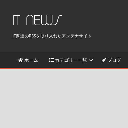
コ
ン
IT NEWS
テ
ン
IT関連のRSSを取り入れたアンテナサイト
ツ
へ
ス
ホーム
カテゴリー一覧
ブログ
キ
ッ
プ