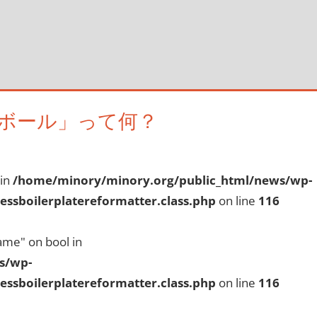
ボール」って何？
 in
/home/minory/minory.org/public_html/news/wp-
ssboilerplatereformatter.class.php
on line
116
ame" on bool in
s/wp-
ssboilerplatereformatter.class.php
on line
116