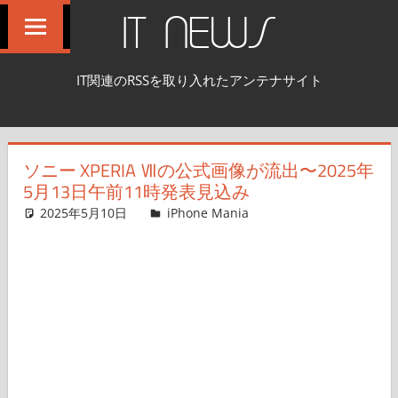
コ
IT NEWS
ン
テ
IT関連のRSSを取り入れたアンテナサイト
ン
ツ
へ
ソニー XPERIA Ⅶの公式画像が流出〜2025年
ス
5月13日午前11時発表見込み
キ
2025年5月10日
FT729
iPhone Mania
コメントを残す
ッ
プ