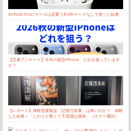
AirPods Proにケースは必要？約3年ケースなしで使った結果
【読者アンケート】今年の新型iPhone、どれを狙っています
か？
【レポート】体験型展覧会「記憶汚染展」は怖いのか？ 体験
した結果→「じわりと怖くて不思議な後味」［ホラー通信］