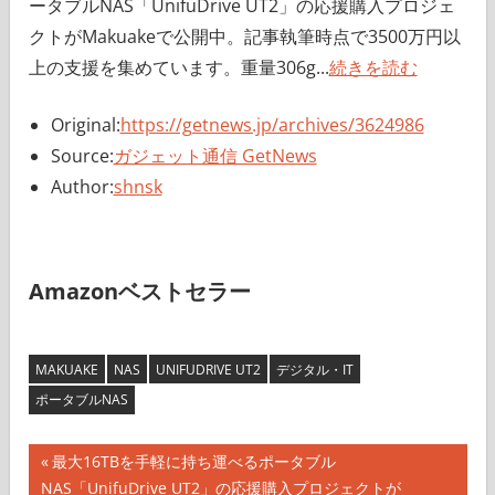
ータブルNAS「UnifuDrive UT2」の応援購入プロジェ
クトがMakuakeで公開中。記事執筆時点で3500万円以
上の支援を集めています。重量306g...
続きを読む
Original:
https://getnews.jp/archives/3624986
Source:
ガジェット通信 GetNews
Author:
shnsk
Amazonベストセラー
MAKUAKE
NAS
UNIFUDRIVE UT2
デジタル・IT
ポータブルNAS
投
前
最大16TBを手軽に持ち運べるポータブル
の
NAS「UnifuDrive UT2」の応援購入プロジェクトが