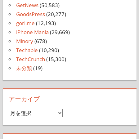
GetNews
(50,583)
GoodsPress
(20,277)
gori.me
(12,193)
iPhone Mania
(29,669)
Minory
(678)
Techable
(10,290)
TechCrunch
(15,300)
未分類
(19)
アーカイブ
ア
ー
カ