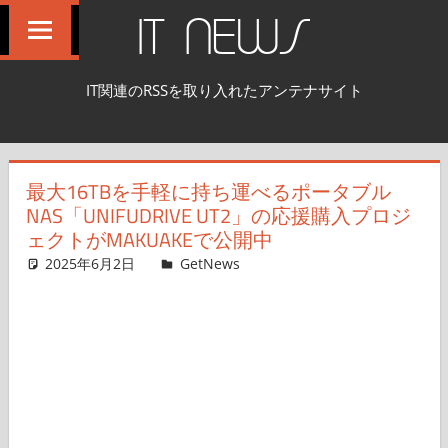
コ
IT NEWS
ン
テ
IT関連のRSSを取り入れたアンテナサイト
ン
ツ
へ
最大16TBを手軽に持ち運べるポータブル
ス
NAS「UNIFUDRIVE UT2」の応援購入プロジ
キ
ェクトがMAKUAKEで公開中
ッ
2025年6月2日
shnsk
GetNews
コメントを残す
プ