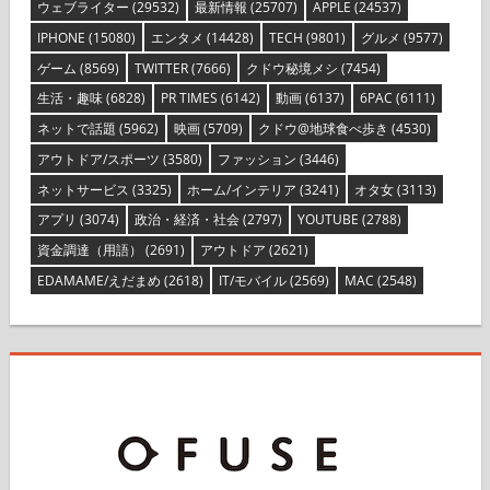
ウェブライター
(29532)
最新情報
(25707)
APPLE
(24537)
IPHONE
(15080)
エンタメ
(14428)
TECH
(9801)
グルメ
(9577)
ゲーム
(8569)
TWITTER
(7666)
クドウ秘境メシ
(7454)
生活・趣味
(6828)
PR TIMES
(6142)
動画
(6137)
6PAC
(6111)
ネットで話題
(5962)
映画
(5709)
クドウ@地球食べ歩き
(4530)
アウトドア/スポーツ
(3580)
ファッション
(3446)
ネットサービス
(3325)
ホーム/インテリア
(3241)
オタ女
(3113)
アプリ
(3074)
政治・経済・社会
(2797)
YOUTUBE
(2788)
資金調達（用語）
(2691)
アウトドア
(2621)
EDAMAME/えだまめ
(2618)
IT/モバイル
(2569)
MAC
(2548)