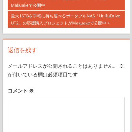
稿
記
Makuakeで公開中
ナ
事:
次
最大16TBを手軽に持ち運べるポータブルNAS「UnifuDrive
の
UT2」の応援購入プロジェクトがMakuakeで公開中
ビ
記
ゲ
事:
ー
返信を残す
シ
メールアドレスが公開されることはありません。
※
ョ
が付いている欄は必須項目です
ン
コメント
※