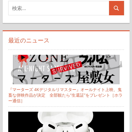
検
検
索
索
対
象:
最近のニュース
『マーターズ 4Kデジタルリマスター』オールナイト上映、鬼
畜な併映作品が決定 全部観たら“生還証”をプレゼント［ホラ
ー通信］