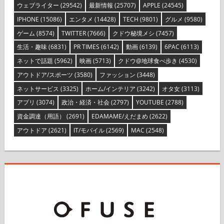
ウェブライター
(29542)
最新情報
(25707)
APPLE
(24545)
IPHONE
(15086)
エンタメ
(14428)
TECH
(9801)
グルメ
(9580)
ゲーム
(8574)
TWITTER
(7666)
クドウ秘境メシ
(7457)
生活・趣味
(6831)
PR TIMES
(6142)
動画
(6139)
6PAC
(6113)
ネットで話題
(5962)
映画
(5713)
クドウ@地球食べ歩き
(4530)
アウトドア/スポーツ
(3580)
ファッション
(3448)
ネットサービス
(3325)
ホーム/インテリア
(3242)
オタ女
(3113)
アプリ
(3074)
政治・経済・社会
(2797)
YOUTUBE
(2788)
資金調達（用語）
(2691)
EDAMAME/えだまめ
(2622)
アウトドア
(2621)
IT/モバイル
(2569)
MAC
(2548)