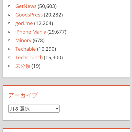
DIGIMONO!
(525)
GetNews
(50,603)
GoodsPress
(20,282)
gori.me
(12,204)
iPhone Mania
(29,677)
Minory
(678)
Techable
(10,290)
TechCrunch
(15,300)
未分類
(19)
アーカイブ
ア
ー
カ