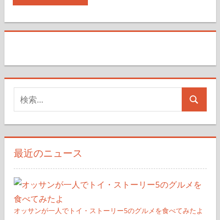
検
検
索
索
対
象:
最近のニュース