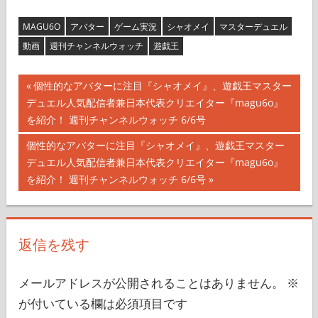
MAGU6O
アバター
ゲーム実況
シャオメイ
マスターデュエル
動画
週刊チャンネルウォッチ
遊戯王
投
前
個性的なアバターに注目『シャオメイ』、遊戯王マスター
の
デュエル人気配信者兼日本代表クリエイター『magu6o』
稿
記
を紹介！ 週刊チャンネルウォッチ 6/6号
ナ
事:
次
個性的なアバターに注目『シャオメイ』、遊戯王マスター
の
デュエル人気配信者兼日本代表クリエイター『magu6o』
ビ
記
を紹介！ 週刊チャンネルウォッチ 6/6号
ゲ
事:
ー
返信を残す
シ
ョ
メールアドレスが公開されることはありません。
※