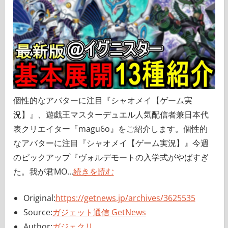
個性的なアバターに注目『シャオメイ【ゲーム実
況】』、遊戯王マスターデュエル人気配信者兼日本代
表クリエイター『magu6o』をご紹介します。個性的
なアバターに注目『シャオメイ【ゲーム実況】』今週
のピックアップ『ヴォルデモートの入学式がやばすぎ
た。我が君MO...
続きを読む
Original:
https://getnews.jp/archives/3625535
Source:
ガジェット通信 GetNews
Author:
ガジェクリ