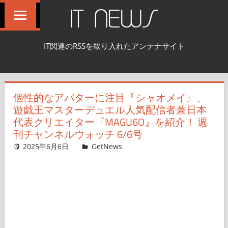
コ
IT NEWS
ン
テ
IT関連のRSSを取り入れたアンテナサイト
ン
ツ
へ
個性的なアバターに注目『シャオメイ』、
ス
遊戯王マスターデュエル人気配信者兼日本
キ
代表クリエイター『MAGU6O』を紹介！ 週
ッ
刊チャンネルウォッチ 6/6号
プ
2025年6月6日
ガジェクリ
GetNews
コメントを残す