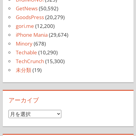
DIGIMONO!
(525)
GetNews
(50,592)
GoodsPress
(20,279)
gori.me
(12,200)
iPhone Mania
(29,674)
Minory
(678)
Techable
(10,290)
TechCrunch
(15,300)
未分類
(19)
アーカイブ
ア
ー