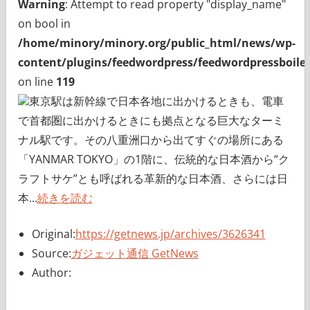
Warning
: Attempt to read property "display_name"
on bool in
/home/minory/minory.org/public_html/news/wp-
content/plugins/feedwordpress/feedwordpressboiler
on line
119
東京駅は新幹線で日本各地に出かけるときも、電車
で首都圏に出かけるときにも拠点となる巨大なターミ
ナル駅です。その八重洲口から出てすぐの場所にある
「YANMAR TOKYO」の1階に、伝統的な日本酒から“ク
ラフトサケ”とも呼ばれる革新的な日本酒、さらには日
本...
続きを読む
Original:
https://getnews.jp/archives/3626341
Source:
ガジェット通信 GetNews
Author: