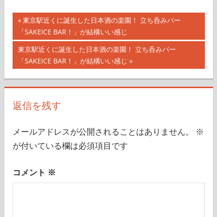
ウェブライター
グルメ
ノジーマ
投
前
東京駅近くに誕生した日本酒の楽園！ 立ち呑みバー
の
「SAKEICE BAR！」が結構いい感じ
稿
記
次
東京駅近くに誕生した日本酒の楽園！ 立ち呑みバー
ナ
事:
の
「SAKEICE BAR！」が結構いい感じ
記
ビ
事:
ゲ
返信を残す
ー
シ
メールアドレスが公開されることはありません。
※
が付いている欄は必須項目です
ョ
ン
コメント
※