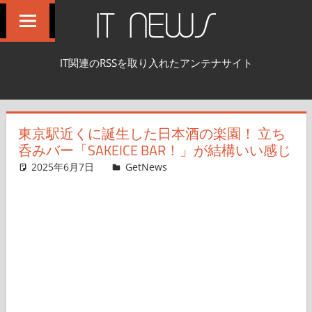
コ
IT NEWS
ン
テ
IT関連のRSSを取り入れたアンテナサイト
ン
ツ
へ
東京駅近くに誕生した日本酒の楽園！ 立ち
ス
呑みバー「SAKEICE BAR！」が結構いい感じ
キ
2025年6月7日
GetNews
コメントを残す
ッ
プ