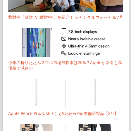
蓄財中『散財TV (蓄財中)』を紹介！ チャンネルウォッチ 8/7号
今年の折りたたみスマホ市場成長率は20%？Appleが牽引も高
価格で減速か
Apple Pencil Pro/(USB-C）が販売〜iPad整備済製品【8/7】