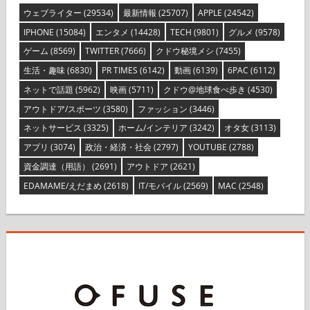
ウェブライター
(29534)
最新情報
(25707)
APPLE
(24542)
IPHONE
(15084)
エンタメ
(14428)
TECH
(9801)
グルメ
(9578)
ゲーム
(8569)
TWITTER
(7666)
クドウ秘境メシ
(7455)
生活・趣味
(6830)
PR TIMES
(6142)
動画
(6139)
6PAC
(6112)
ネットで話題
(5962)
映画
(5711)
クドウ@地球食べ歩き
(4530)
アウトドア/スポーツ
(3580)
ファッション
(3446)
ネットサービス
(3325)
ホーム/インテリア
(3242)
オタ女
(3113)
アプリ
(3074)
政治・経済・社会
(2797)
YOUTUBE
(2788)
資金調達（用語）
(2691)
アウトドア
(2621)
EDAMAME/えだまめ
(2618)
IT/モバイル
(2569)
MAC
(2548)