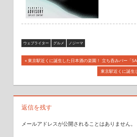
ウェブライター
グルメ
ノジーマ
投
前
東京駅近くに誕生した日本酒の楽園！ 立ち呑みバー「SAKE
の
稿
次
東京駅近くに誕生し
記
の
ナ
事:
記
事:
ビ
返信を残す
ゲ
ー
メールアドレスが公開されることはありません。
シ