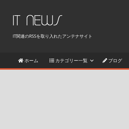
コ
ン
IT NEWS
テ
ン
IT関連のRSSを取り入れたアンテナサイト
ツ
へ
ス
ホーム
カテゴリー一覧
ブログ
キ
ッ
プ