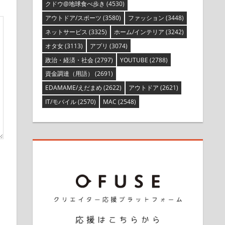
クドウ@地球食べ歩き
(4530)
アウトドア/スポーツ
(3580)
ファッション
(3448)
ネットサービス
(3325)
ホーム/インテリア
(3242)
オタ女
(3113)
アプリ
(3074)
政治・経済・社会
(2797)
YOUTUBE
(2788)
資金調達（用語）
(2691)
EDAMAME/えだまめ
(2622)
アウトドア
(2621)
IT/モバイル
(2570)
MAC
(2548)