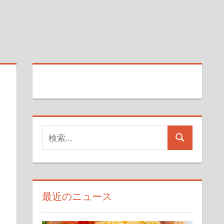
検
検
索
索
対
象:
最近のニュース