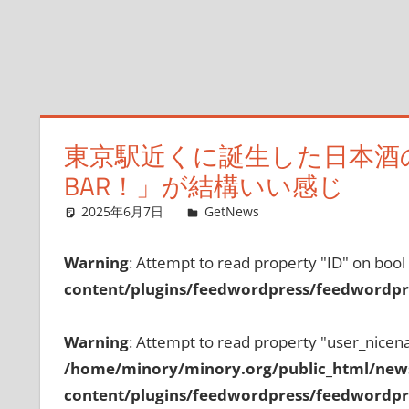
東京駅近くに誕生した日本酒の楽
BAR！」が結構いい感じ
2025年6月7日
GetNews
コメントを残す
Warning
: Attempt to read property "ID" on bool
content/plugins/feedwordpress/feedwordpre
Warning
: Attempt to read property "user_nicen
/home/minory/minory.org/public_html/new
content/plugins/feedwordpress/feedwordpre