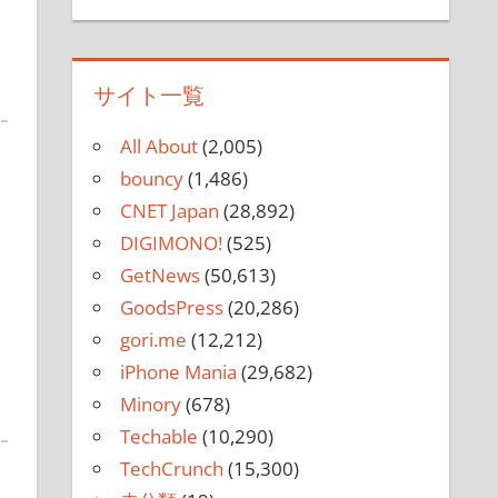
サイト一覧
All About
(2,005)
bouncy
(1,486)
CNET Japan
(28,892)
DIGIMONO!
(525)
GetNews
(50,613)
GoodsPress
(20,286)
gori.me
(12,212)
iPhone Mania
(29,682)
Minory
(678)
Techable
(10,290)
TechCrunch
(15,300)