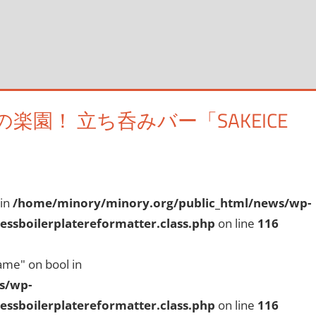
園！ 立ち呑みバー「SAKEICE
 in
/home/minory/minory.org/public_html/news/wp-
ssboilerplatereformatter.class.php
on line
116
ame" on bool in
s/wp-
ssboilerplatereformatter.class.php
on line
116