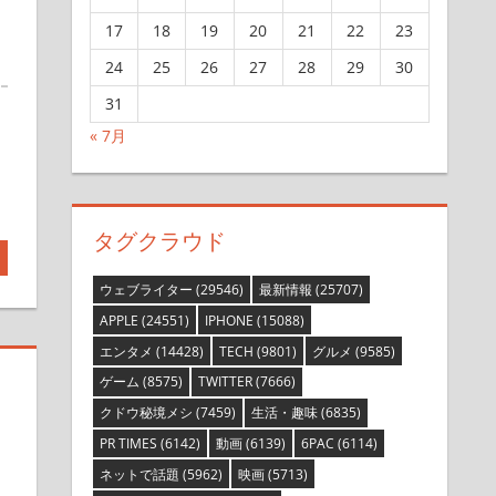
17
18
19
20
21
22
23
24
25
26
27
28
29
30
31
« 7月
タグクラウド
ウェブライター
(29546)
最新情報
(25707)
APPLE
(24551)
IPHONE
(15088)
エンタメ
(14428)
TECH
(9801)
グルメ
(9585)
ゲーム
(8575)
TWITTER
(7666)
クドウ秘境メシ
(7459)
生活・趣味
(6835)
PR TIMES
(6142)
動画
(6139)
6PAC
(6114)
ネットで話題
(5962)
映画
(5713)