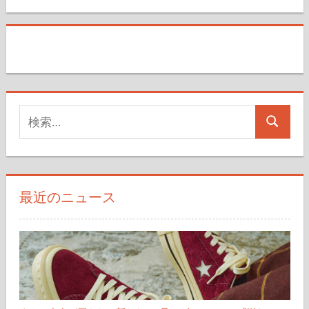
検
検
索
索
対
象:
最近のニュース