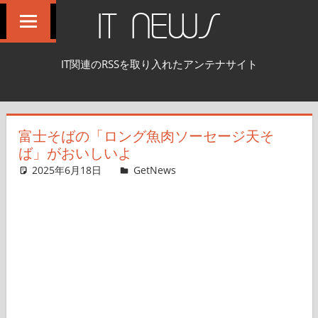
コ
IT NEWS
ン
テ
IT関連のRSSを取り入れたアンテナサイト
ン
ツ
へ
富士そばの「ロング魚肉ソーセージ天そ
ス
ば」がおいしいよ
キ
2025年6月18日
GetNews
コメントを残す
ッ
プ