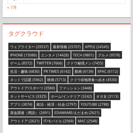
« 7月
タグクラウド
ウェブライター
(29537)
最新情報
(25707)
APPLE
(24545)
IPHONE
(15086)
エンタメ
(14428)
TECH
(9801)
グルメ
(9578)
ゲーム
(8572)
TWITTER
(7666)
クドウ秘境メシ
(7455)
生活・趣味
(6830)
PR TIMES
(6142)
動画
(6139)
6PAC
(6112)
ネットで話題
(5962)
映画
(5713)
クドウ@地球食べ歩き
(4530)
アウトドア/スポーツ
(3580)
ファッション
(3448)
ネットサービス
(3325)
ホーム/インテリア
(3242)
オタ女
(3113)
アプリ
(3074)
政治・経済・社会
(2797)
YOUTUBE
(2788)
資金調達（用語）
(2691)
EDAMAME/えだまめ
(2621)
アウトドア
(2621)
IT/モバイル
(2569)
MAC
(2548)