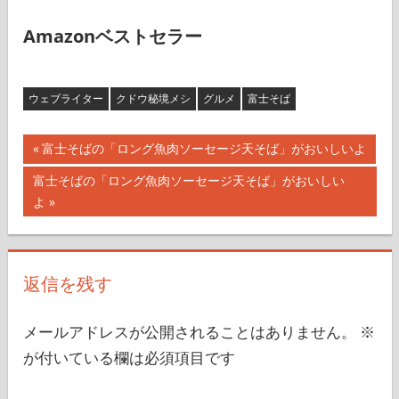
Amazonベストセラー
ウェブライター
クドウ秘境メシ
グルメ
富士そば
投
前
富士そばの「ロング魚肉ソーセージ天そば」がおいしいよ
の
稿
次
富士そばの「ロング魚肉ソーセージ天そば」がおいしい
記
の
よ
ナ
事:
記
事:
ビ
返信を残す
ゲ
ー
メールアドレスが公開されることはありません。
※
シ
が付いている欄は必須項目です
ョ