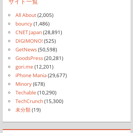
サイト一覧
All About
(2,005)
bouncy
(1,486)
CNET Japan
(28,891)
DIGIMONO!
(525)
GetNews
(50,598)
GoodsPress
(20,281)
gori.me
(12,201)
iPhone Mania
(29,677)
Minory
(678)
Techable
(10,290)
TechCrunch
(15,300)
未分類
(19)