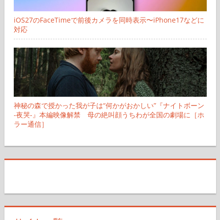
iOS27のFaceTimeで前後カメラを同時表示〜iPhone17などに
対応
神秘の森で授かった我が子は“何かがおかしい”『ナイトボーン
-夜哭-』本編映像解禁 母の絶叫顔うちわが全国の劇場に［ホ
ラー通信］