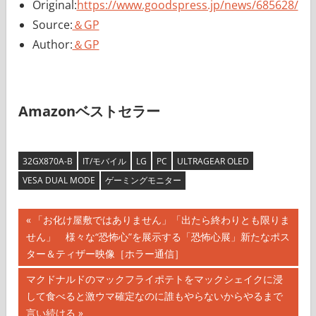
Original:
https://www.goodspress.jp/news/685628/
Source:
＆GP
Author:
＆GP
Amazonベストセラー
32GX870A-B
IT/モバイル
LG
PC
ULTRAGEAR OLED
VESA DUAL MODE
ゲーミングモニター
投
前
「お化け屋敷ではありません」「出たら終わりとも限りま
の
せん」 様々な“恐怖心”を展示する「恐怖心展」新たなポス
稿
記
ター＆ティザー映像［ホラー通信］
ナ
事:
次
マクドナルドのマックフライポテトをマックシェイクに浸
の
して食べると激ウマ確定なのに誰もやらないからやるまで
ビ
記
言い続ける