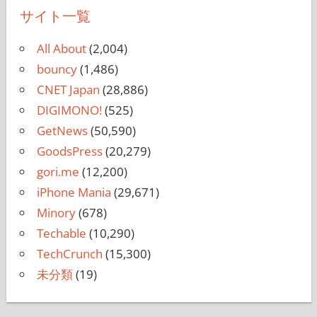
サイト一覧
All About
(2,004)
bouncy
(1,486)
CNET Japan
(28,886)
DIGIMONO!
(525)
GetNews
(50,590)
GoodsPress
(20,279)
gori.me
(12,200)
iPhone Mania
(29,671)
Minory
(678)
Techable
(10,290)
TechCrunch
(15,300)
未分類
(19)