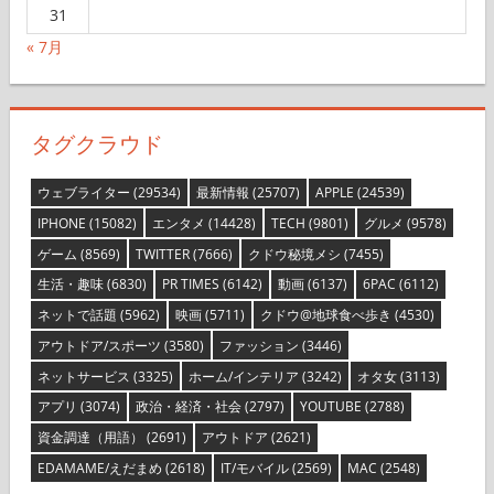
31
« 7月
タグクラウド
ウェブライター
(29534)
最新情報
(25707)
APPLE
(24539)
IPHONE
(15082)
エンタメ
(14428)
TECH
(9801)
グルメ
(9578)
ゲーム
(8569)
TWITTER
(7666)
クドウ秘境メシ
(7455)
生活・趣味
(6830)
PR TIMES
(6142)
動画
(6137)
6PAC
(6112)
ネットで話題
(5962)
映画
(5711)
クドウ@地球食べ歩き
(4530)
アウトドア/スポーツ
(3580)
ファッション
(3446)
ネットサービス
(3325)
ホーム/インテリア
(3242)
オタ女
(3113)
アプリ
(3074)
政治・経済・社会
(2797)
YOUTUBE
(2788)
資金調達（用語）
(2691)
アウトドア
(2621)
EDAMAME/えだまめ
(2618)
IT/モバイル
(2569)
MAC
(2548)