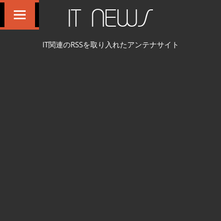
コ
IT NEWS
ン
テ
IT関連のRSSを取り入れたアンテナサイト
ン
ツ
へ
ス
キ
ッ
プ