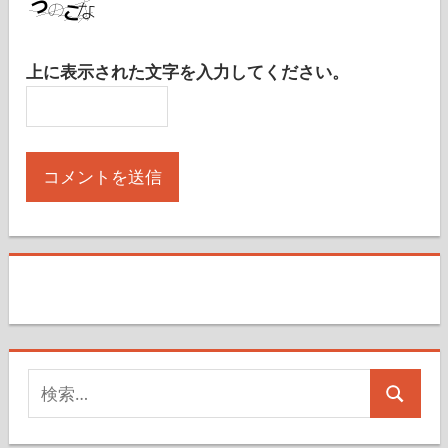
上に表示された文字を入力してください。
検
検
索
索
対