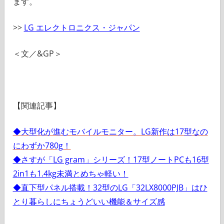
ます。
>>
LG エレクトロニクス・ジャパン
＜文／&GP＞
【関連記事】
◆大型化が進むモバイルモニター。LG新作は17型なの
にわずか780g！
◆さすが「LG gram」シリーズ！17型ノートPCも16型
2in1も1.4kg未満とめちゃ軽い！
◆直下型パネル搭載！32型のLG「32LX8000PJB」はひ
とり暮らしにちょうどいい機能＆サイズ感