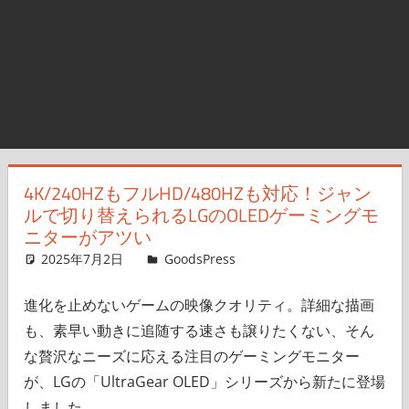
4K/240HZもフルHD/480HZも対応！ジャン
ルで切り替えられるLGのOLEDゲーミングモ
ニターがアツい
2025年7月2日
＆GP
GoodsPress
コメントを残す
進化を止めないゲームの映像クオリティ。詳細な描画
も、素早い動きに追随する速さも譲りたくない、そん
な贅沢なニーズに応える注目のゲーミングモニター
が、LGの「UltraGear OLED」シリーズから新たに登場
しました。