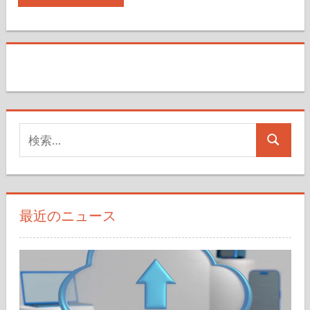
検
検
索
索
対
象:
最近のニュース