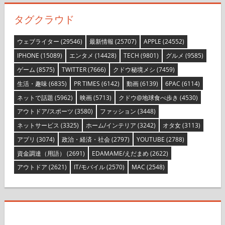
タグクラウド
ウェブライター
(29546)
最新情報
(25707)
APPLE
(24552)
IPHONE
(15089)
エンタメ
(14428)
TECH
(9801)
グルメ
(9585)
ゲーム
(8575)
TWITTER
(7666)
クドウ秘境メシ
(7459)
生活・趣味
(6835)
PR TIMES
(6142)
動画
(6139)
6PAC
(6114)
ネットで話題
(5962)
映画
(5713)
クドウ@地球食べ歩き
(4530)
アウトドア/スポーツ
(3580)
ファッション
(3448)
ネットサービス
(3325)
ホーム/インテリア
(3242)
オタ女
(3113)
アプリ
(3074)
政治・経済・社会
(2797)
YOUTUBE
(2788)
資金調達（用語）
(2691)
EDAMAME/えだまめ
(2622)
アウトドア
(2621)
IT/モバイル
(2570)
MAC
(2548)