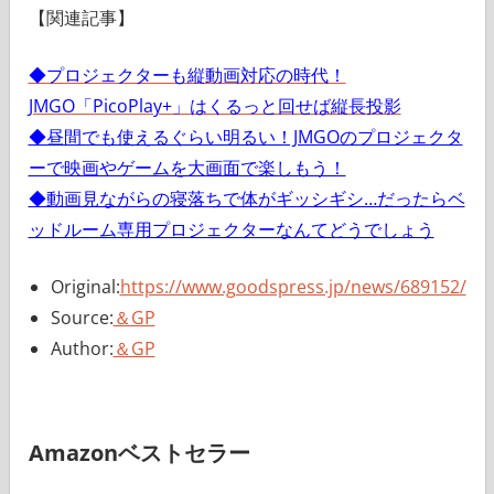
【関連記事】
◆プロジェクターも縦動画対応の時代！
JMGO「PicoPlay+」はくるっと回せば縦長投影
◆昼間でも使えるぐらい明るい！JMGOのプロジェクタ
ーで映画やゲームを大画面で楽しもう！
◆動画見ながらの寝落ちで体がギッシギシ…だったらベ
ッドルーム専用プロジェクターなんてどうでしょう
Original:
https://www.goodspress.jp/news/689152/
Source:
＆GP
Author:
＆GP
Amazonベストセラー