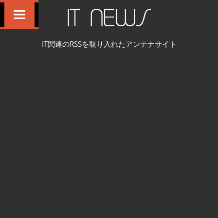
コ
IT NEWS
ン
テ
IT関連のRSSを取り入れたアンテナサイト
ン
ツ
へ
ス
キ
ッ
プ