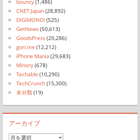
bouncy
(1,486)
CNET Japan
(28,892)
DIGIMONO!
(525)
GetNews
(50,613)
GoodsPress
(20,286)
gori.me
(12,212)
iPhone Mania
(29,683)
Minory
(678)
Techable
(10,290)
TechCrunch
(15,300)
未分類
(19)
アーカイブ
ア