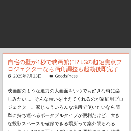
自宅の壁が1秒で映画館に!? LGの超短焦点プ
ロジェクターなら画角調整も起動後即完了
2025年7月23日
＆GP
GoodsPress
コメントを残す
映画館のような迫力の大画面をいつでも好きな時に楽
しみたい…。そんな願いを叶えてくれるのが家庭用プロ
ジェクター。家じゅういろんな場所で使いたいなら簡
単に持ち運べるポータブルタイプが便利だけど、大き
な投影スペースを確保できる場所って案外限られる