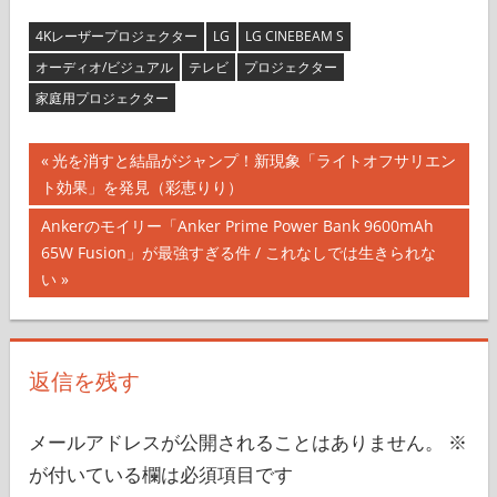
4Kレーザープロジェクター
LG
LG CINEBEAM S
オーディオ/ビジュアル
テレビ
プロジェクター
家庭用プロジェクター
投
前
光を消すと結晶がジャンプ！新現象「ライトオフサリエン
の
ト効果」を発見（彩恵りり）
稿
記
次
Ankerのモイリー「Anker Prime Power Bank 9600mAh
ナ
事:
の
65W Fusion」が最強すぎる件 / これなしでは生きられな
記
い
ビ
事:
ゲ
ー
返信を残す
シ
メールアドレスが公開されることはありません。
※
ョ
が付いている欄は必須項目です