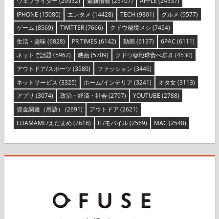
ウェブライター
(29532)
最新情報
(25707)
APPLE
(24537)
IPHONE
(15080)
エンタメ
(14428)
TECH
(9801)
グルメ
(9577)
ゲーム
(8569)
TWITTER
(7666)
クドウ秘境メシ
(7454)
生活・趣味
(6828)
PR TIMES
(6142)
動画
(6137)
6PAC
(6111)
ネットで話題
(5962)
映画
(5709)
クドウ@地球食べ歩き
(4530)
アウトドア/スポーツ
(3580)
ファッション
(3446)
ネットサービス
(3325)
ホーム/インテリア
(3241)
オタ女
(3113)
アプリ
(3074)
政治・経済・社会
(2797)
YOUTUBE
(2788)
資金調達（用語）
(2691)
アウトドア
(2621)
EDAMAME/えだまめ
(2618)
IT/モバイル
(2569)
MAC
(2548)