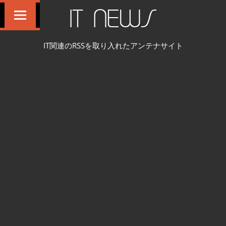
コ
IT NEWS
ン
テ
IT関連のRSSを取り入れたアンテナサイト
ン
ツ
へ
ス
キ
ッ
プ