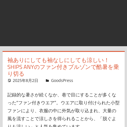
袖ありにしても袖なしにしても涼しい！
SHIPS ANYのファン付きブルゾンで酷暑を乗
り切る
2025年8月2日
＆GP
GoodsPress
コメントを残す
記録的な暑さが続くなか、巷で目にすることが多くな
った“ファン付きウエア”。ウエアに取り付けられた小型
ファンにより、衣服の中に外気が取り込まれ、大量の
風を流すことで涼しさを得られることから、「脱ぐよ
りも涼しい」と人気を集めています。