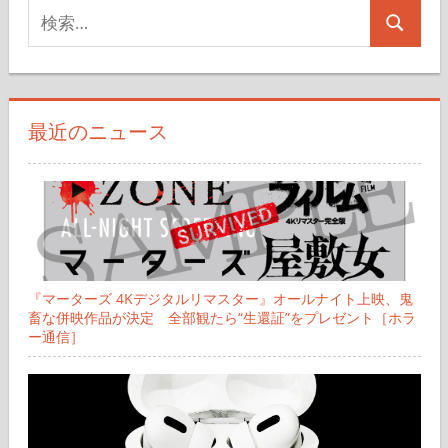
検
検
索
索
対
象:
最近のニュース
『マーターズ 4Kデジタルリマスター』オールナイト上映、鬼
畜な併映作品が決定 全部観たら“生還証”をプレゼント［ホラ
ー通信］