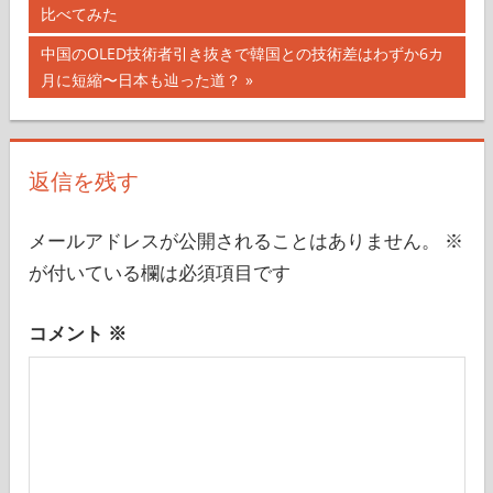
の
比べてみた
稿
記
次
中国のOLED技術者引き抜きで韓国との技術差はわずか6カ
ナ
事:
の
月に短縮〜日本も辿った道？
記
ビ
事:
ゲ
返信を残す
ー
シ
メールアドレスが公開されることはありません。
※
が付いている欄は必須項目です
ョ
ン
コメント
※