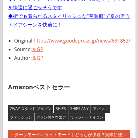
を快適に過ごせそうです
◆街でも着られるスタイリッシュな“空調服”で夏のアウ
トドアシーンを快適に！
Original:
https://www.goodspress.jp/news/691852/
Source:
＆GP
Author:
＆GP
Amazonベストセラー
2WAY スタンド ブルゾン
SHIPS
SHIPS ANY
アパレル
ファッション
ファン付きウエア
ワッシャーナイロン
投
前
ダークモードvsライトモード｜どっちが快適？実際に使い