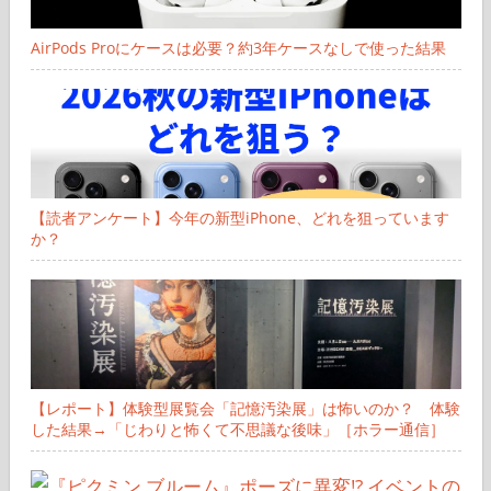
AirPods Proにケースは必要？約3年ケースなしで使った結果
【読者アンケート】今年の新型iPhone、どれを狙っています
か？
【レポート】体験型展覧会「記憶汚染展」は怖いのか？ 体験
した結果→「じわりと怖くて不思議な後味」［ホラー通信］