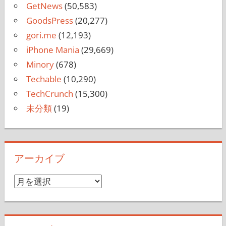
GetNews
(50,583)
GoodsPress
(20,277)
gori.me
(12,193)
iPhone Mania
(29,669)
Minory
(678)
Techable
(10,290)
TechCrunch
(15,300)
未分類
(19)
アーカイブ
ア
ー
カ
イ