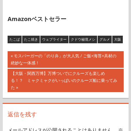
Amazonベストセラー
たこぱ
たこ焼き
ウェブライター
クドウ秘境メシ
グルメ
大阪
投
前
モスバーガーの「のり弁」が大人気 / ご飯×海苔×具材の
の
絶妙な一体感！
稿
記
次
【大阪・関西万博】万博ついでにクルーズも楽しめ
ナ
事:
の
る！？ ミャクミャクがいっぱいのクルーズ船に乗ってみ
記
た
ビ
事:
ゲ
ー
返信を残す
シ
メールアドレスが公開されることはありません。
※