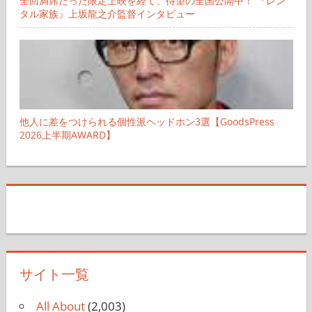
全回満席だった限定上映を経て、待望の全国公開中！ 『レン
タル家族』上坂龍之介監督インタビュー
他人に差をつけられる個性派ヘッドホン3選【GoodsPress
2026上半期AWARD】
サイト一覧
All About
(2,003)