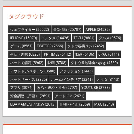
タグクラウド
ウェブライター
(29522)
最新情報
(25707)
APPLE
(24532)
IPHONE
(15079)
エンタメ
(14426)
TECH
(9801)
グルメ
(9576)
ゲーム
(8561)
TWITTER
(7666)
クドウ秘境メシ
(7452)
生活・趣味
(6825)
PR TIMES
(6142)
動画
(6136)
6PAC
(6111)
ネットで話題
(5962)
映画
(5708)
クドウ@地球食べ歩き
(4530)
アウトドア/スポーツ
(3580)
ファッション
(3445)
ネットサービス
(3325)
ホーム/インテリア
(3241)
オタ女
(3113)
アプリ
(3074)
政治・経済・社会
(2797)
YOUTUBE
(2788)
資金調達（用語）
(2691)
アウトドア
(2621)
EDAMAME/えだまめ
(2613)
IT/モバイル
(2569)
MAC
(2548)