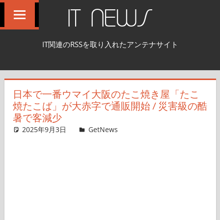
コ
IT NEWS
ン
テ
IT関連のRSSを取り入れたアンテナサイト
ン
ツ
へ
日本で一番ウマイ大阪のたこ焼き屋「たこ
ス
焼たこば」が大赤字で通販開始 / 災害級の酷
キ
暑で客減少
ッ
2025年9月3日
GetNews
コメントを残す
プ