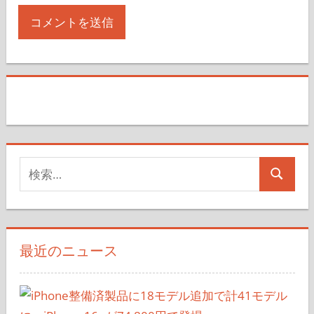
検
検
索
索
対
象:
最近のニュース