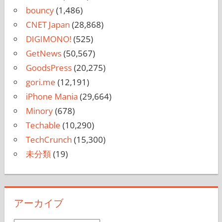
bouncy
(1,486)
CNET Japan
(28,868)
DIGIMONO!
(525)
GetNews
(50,567)
GoodsPress
(20,275)
gori.me
(12,191)
iPhone Mania
(29,664)
Minory
(678)
Techable
(10,290)
TechCrunch
(15,300)
未分類
(19)
アーカイブ