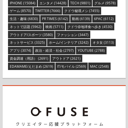
IPHONE
(15084)
エンタメ
(14428)
TECH
(9801)
グルメ
(9578)
ゲーム
(8570)
TWITTER
(7666)
クドウ秘境メシ
(7455)
生活・趣味
(6830)
PR TIMES
(6142)
動画
(6139)
6PAC
(6112)
ネットで話題
(5962)
映画
(5711)
クドウ@地球食べ歩き
(4530)
アウトドア/スポーツ
(3580)
ファッション
(3447)
ネットサービス
(3325)
ホーム/インテリア
(3242)
オタ女
(3113)
アプリ
(3074)
政治・経済・社会
(2797)
YOUTUBE
(2788)
資金調達（用語）
(2691)
アウトドア
(2621)
EDAMAME/えだまめ
(2619)
IT/モバイル
(2569)
MAC
(2548)