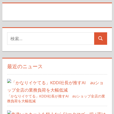
検
検
索
索
対
象:
最近のニュース
「かなりイケてる」KDDI社長が推すAI auショップ全店の業
務負荷を大幅低減