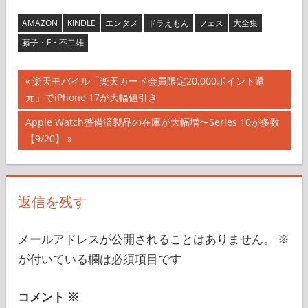
AMAZON
KINDLE
エンタメ
ドラえもん
フェス
大全集
藤子・F・不二雄
投
前
楽天モバイル「楽天カード会員限定20,000ポイント還
の
元」でiPhone 17が大幅値引き
稿
記
次
Apple Watch整備済製品の在庫が大幅増〜Series 10が多数
ナ
事:
の
【9/20】
記
ビ
事:
ゲ
返信を残す
ー
シ
メールアドレスが公開されることはありません。
※
が付いている欄は必須項目です
ョ
ン
コメント
※