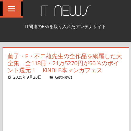
コ
IT NEWS
ン
テ
IT関連のRSSを取り入れたアンテナサイト
ン
ツ
へ
藤子・F・不二雄先生の全作品を網羅した大
ス
全集 全118冊・21万5270円が50％のポイ
キ
ント還元！ KINDLE本マンガフェス
ッ
2025年9月20日
Taka
GetNews
コメントを残す
プ