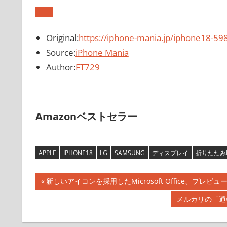
Original:
https://iphone-mania.jp/iphone18-59
Source:
iPhone Mania
Author:
FT729
Amazonベストセラー
APPLE
IPHONE18
LG
SAMSUNG
ディスプレイ
折りたたみI
投
前
新しいアイコンを採用したMicrosoft Office、プレビ
の
稿
次
メルカリの「通
記
の
ナ
事:
記