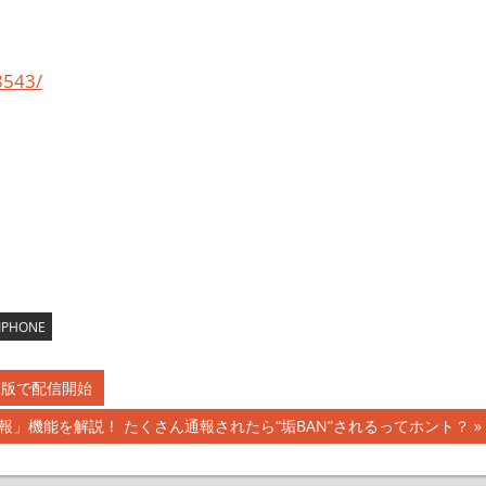
8543/
PHONE
ュー版で配信開始
報」機能を解説！ たくさん通報されたら“垢BAN”されるってホント？