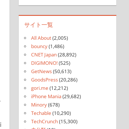
サイト一覧
All About
(2,005)
bouncy
(1,486)
CNET Japan
(28,892)
き
DIGIMONO!
(525)
GetNews
(50,613)
GoodsPress
(20,286)
gori.me
(12,212)
iPhone Mania
(29,682)
6
Minory
(678)
Techable
(10,290)
TechCrunch
(15,300)
画