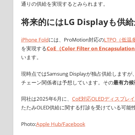
通りの供給を実現するとみられます。
将来的にはLG Displayも供
iPhone Fold
には、ProMotion対応の
LTPO（低
を実現する
CoE（Color Filter on Encapsul
います。
現時点ではSamsung Displayが独占供給しますが
チェーン関係者は予想しています。その
最有力候補
同社は2025年6月に、
CoE対応OLEDディスプ
たたみOLED供給に関する打診を受けている可能
Photo:
Apple Hub/Facebook