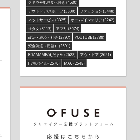
クドウ@地球食べ歩き
(4530)
アウトドア/スポーツ
(3580)
ファッション
(3448)
ネットサービス
(3325)
ホーム/インテリア
(3242)
オタ女
(3113)
アプリ
(3074)
政治・経済・社会
(2797)
YOUTUBE
(2788)
資金調達（用語）
(2691)
EDAMAME/えだまめ
(2622)
アウトドア
(2621)
IT/モバイル
(2570)
MAC
(2548)