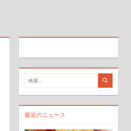
検
検
索
索
対
象:
最近のニュース