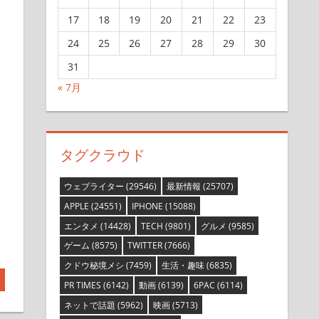
17
18
19
20
21
22
23
24
25
26
27
28
29
30
31
« 7月
タグクラウド
ウェブライター
(29546)
最新情報
(25707)
APPLE
(24551)
IPHONE
(15088)
エンタメ
(14428)
TECH
(9801)
グルメ
(9585)
ゲーム
(8575)
TWITTER
(7666)
クドウ秘境メシ
(7459)
生活・趣味
(6835)
PR TIMES
(6142)
動画
(6139)
6PAC
(6114)
ネットで話題
(5962)
映画
(5713)