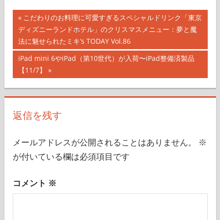
投
前
こだわりのお料理に可愛すぎるスペシャルドリンク「東京
の
ディズニーランドホテル」のクリスマスメニュー：夢と魔
稿
記
法に魅せられたミキ’s TODAY Vol.86
ナ
事:
次
iPad mini 6やiPad（第10世代）が入荷〜iPad整備済製品
の
【11/7】
ビ
記
ゲ
事:
ー
返信を残す
シ
メールアドレスが公開されることはありません。
※
ョ
が付いている欄は必須項目です
ン
コメント
※