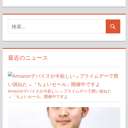
検
検
索
索
対
象:
最近のニュース
Amazonデバイスが今欲しい→プライムデーで買い損ねた
→「ちょいセール」開催中ですよ