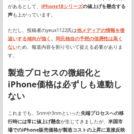
があるとして、
iPhone18シリーズ
の値上げを懸念する
声
も上がっています。
ただし、投稿者のyeux1122氏は
他メディアの情報を後
追いする傾向が強く
、
同氏独自の予想の信憑性は高く
ない
ため、報道内容を割り引いて捉える必要がありま
す。
製造プロセスの微細化と
iPhone価格は必ずしも連動し
ない
これまでも、5nmや3nmといった
先端プロセスへの移
行時には常に値上げ懸念
が生じてきましたが、
米国市
場でのiPhone販売価格が製造コストの上昇に直接反映