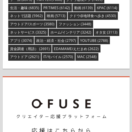
生活・趣味
(6835)
PR TIMES
(6142)
動画
(6139)
6PAC
(6114)
ネットで話題
(5962)
映画
(5713)
クドウ@地球食べ歩き
(4530)
アウトドア/スポーツ
(3580)
ファッション
(3448)
ネットサービス
(3325)
ホーム/インテリア
(3242)
オタ女
(3113)
アプリ
(3074)
政治・経済・社会
(2797)
YOUTUBE
(2788)
資金調達（用語）
(2691)
EDAMAME/えだまめ
(2622)
アウトドア
(2621)
IT/モバイル
(2570)
MAC
(2548)