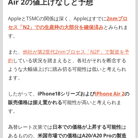
Air 2の値上げなしと予想
AppleとTSMCの関係は深く、Appleはすでに
2nmプロ
セス「N2」での生産枠の大部分を確保済み
とみられま
す。
また、
他社が第2世代2nmプロセス「N2P」で製造を予
約
している状況を踏まえると、各社がそれを断念する
ような大幅値上げに踏み切る可能性は低いと考えられ
ます。
したがって、
iPhone18シリーズおよび
iPhone Air 2
の
販売価格は据え置かれる
可能性が高いと考えられま
す。
為替レート次第では
日本での価格が上昇する可能性
は
あるものの、
米国市場での価格はA20/A20 Proの製造