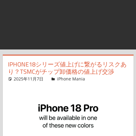
IPHONE18シリーズ値上げに繋がるリスクあ
り？TSMCがチップ卸価格の値上げ交渉
2025年11月7日
FT729
iPhone Mania
コメントを残す