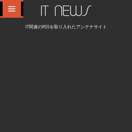
コ
IT NEWS
ン
テ
IT関連のRSSを取り入れたアンテナサイト
ン
ツ
へ
ス
キ
ッ
プ