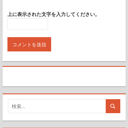
上に表示された文字を入力してください。
検
検
索
索
対
象: