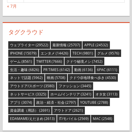
« 7月
タグクラウド
ウェブライター
(29522)
最新情報
(25707)
APPLE
(24532)
IPHONE
(15079)
エンタメ
(14426)
TECH
(9801)
グルメ
(9576)
ゲーム
(8561)
TWITTER
(7666)
クドウ秘境メシ
(7452)
生活・趣味
(6826)
PR TIMES
(6142)
動画
(6136)
6PAC
(6111)
ネットで話題
(5962)
映画
(5708)
クドウ@地球食べ歩き
(4530)
アウトドア/スポーツ
(3580)
ファッション
(3445)
ネットサービス
(3325)
ホーム/インテリア
(3241)
オタ女
(3113)
アプリ
(3074)
政治・経済・社会
(2797)
YOUTUBE
(2788)
資金調達（用語）
(2691)
アウトドア
(2621)
EDAMAME/えだまめ
(2613)
IT/モバイル
(2569)
MAC
(2548)