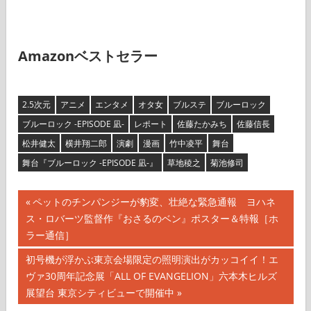
Amazonベストセラー
2.5次元
アニメ
エンタメ
オタ女
ブルステ
ブルーロック
ブルーロック -EPISODE 凪-
レポート
佐藤たかみち
佐藤信長
松井健太
横井翔二郎
演劇
漫画
竹中凌平
舞台
舞台『ブルーロック -EPISODE 凪-』
草地稜之
菊池修司
投
前
ペットのチンパンジーが豹変、壮絶な緊急通報 ヨハネ
の
ス・ロバーツ監督作『おさるのベン』ポスター＆特報［ホ
稿
記
ラー通信］
ナ
事:
次
初号機が浮かぶ東京会場限定の照明演出がカッコイイ！エ
の
ヴァ30周年記念展「ALL OF EVANGELION」六本木ヒルズ
ビ
記
展望台 東京シティビューで開催中
事: