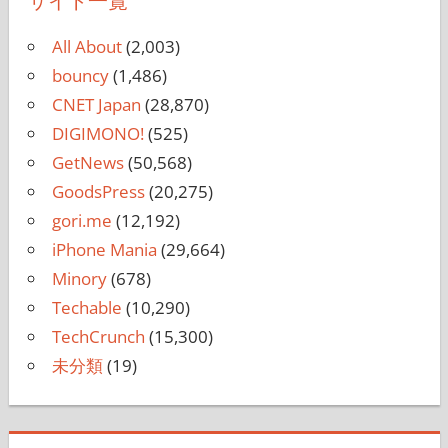
サイト一覧
All About
(2,003)
bouncy
(1,486)
CNET Japan
(28,870)
DIGIMONO!
(525)
GetNews
(50,568)
GoodsPress
(20,275)
gori.me
(12,192)
iPhone Mania
(29,664)
Minory
(678)
Techable
(10,290)
TechCrunch
(15,300)
未分類
(19)