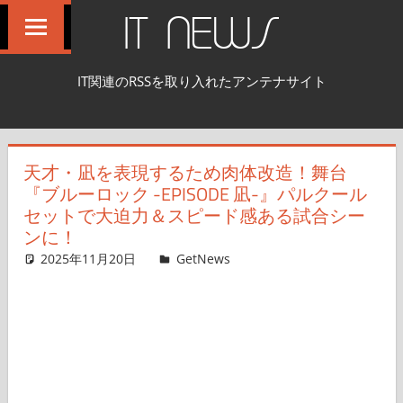
コ
IT NEWS
ン
テ
IT関連のRSSを取り入れたアンテナサイト
ン
ツ
へ
天才・凪を表現するため肉体改造！舞台
ス
『ブルーロック -EPISODE 凪-』パルクール
キ
セットで大迫力＆スピード感ある試合シー
ッ
ンに！
プ
2025年11月20日
non
GetNews
コメントを残す