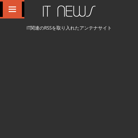
コ
IT NEWS
ン
テ
IT関連のRSSを取り入れたアンテナサイト
ン
ツ
へ
ス
キ
ッ
プ