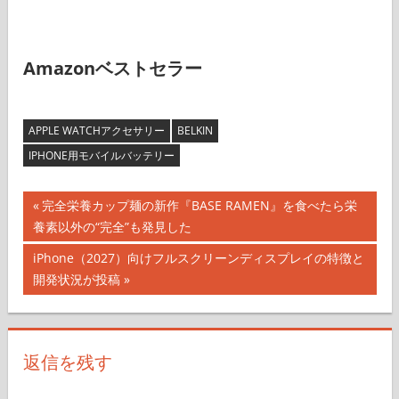
Amazonベストセラー
APPLE WATCHアクセサリー
BELKIN
IPHONE用モバイルバッテリー
投
前
完全栄養カップ麺の新作『BASE RAMEN』を食べたら栄
の
養素以外の“完全”も発見した
稿
記
次
iPhone（2027）向けフルスクリーンディスプレイの特徴と
ナ
事:
の
開発状況が投稿
記
ビ
事:
ゲ
返信を残す
ー