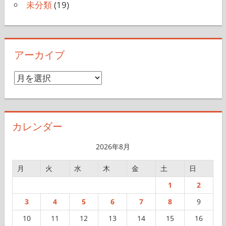
未分類
(19)
アーカイブ
ア
ー
カ
イ
カレンダー
ブ
2026年8月
月
火
水
木
金
土
日
1
2
3
4
5
6
7
8
9
10
11
12
13
14
15
16