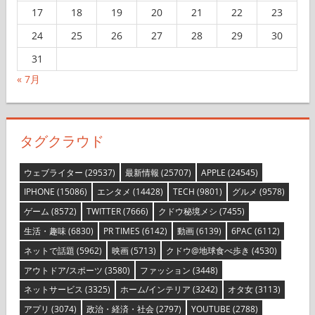
17
18
19
20
21
22
23
24
25
26
27
28
29
30
31
« 7月
タグクラウド
ウェブライター
(29537)
最新情報
(25707)
APPLE
(24545)
IPHONE
(15086)
エンタメ
(14428)
TECH
(9801)
グルメ
(9578)
ゲーム
(8572)
TWITTER
(7666)
クドウ秘境メシ
(7455)
生活・趣味
(6830)
PR TIMES
(6142)
動画
(6139)
6PAC
(6112)
ネットで話題
(5962)
映画
(5713)
クドウ@地球食べ歩き
(4530)
アウトドア/スポーツ
(3580)
ファッション
(3448)
ネットサービス
(3325)
ホーム/インテリア
(3242)
オタ女
(3113)
アプリ
(3074)
政治・経済・社会
(2797)
YOUTUBE
(2788)