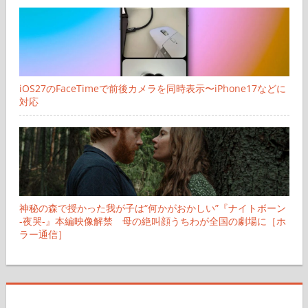
iOS27のFaceTimeで前後カメラを同時表示〜iPhone17などに
対応
神秘の森で授かった我が子は“何かがおかしい”『ナイトボーン
-夜哭-』本編映像解禁 母の絶叫顔うちわが全国の劇場に［ホ
ラー通信］