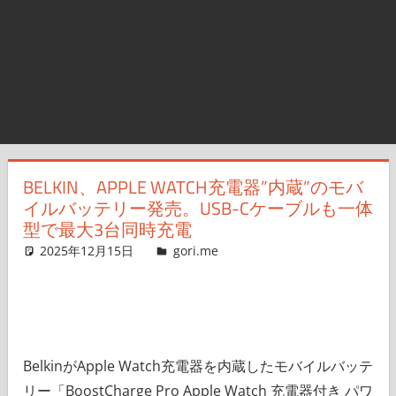
BELKIN、APPLE WATCH充電器”内蔵”のモバ
イルバッテリー発売。USB-Cケーブルも一体
型で最大3台同時充電
2025年12月15日
g.O.R.i
gori.me
コメントを残す
BelkinがApple Watch充電器を内蔵したモバイルバッテ
リー「BoostCharge Pro Apple Watch 充電器付き パワ