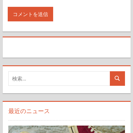
検
検
索
索
対
象:
最近のニュース