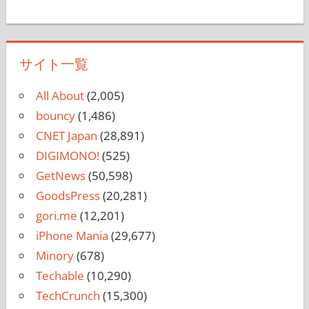
サイト一覧
All About
(2,005)
bouncy
(1,486)
CNET Japan
(28,891)
DIGIMONO!
(525)
GetNews
(50,598)
GoodsPress
(20,281)
gori.me
(12,201)
iPhone Mania
(29,677)
Minory
(678)
Techable
(10,290)
TechCrunch
(15,300)