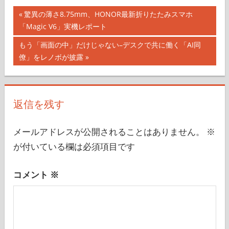
投
前
驚異の薄さ8.75mm、HONOR最新折りたたみスマホ
の
「Magic V6」実機レポート
稿
記
次
もう「画面の中」だけじゃない–デスクで共に働く「AI同
ナ
事:
の
僚」をレノボが披露
記
ビ
事:
ゲ
返信を残す
ー
シ
メールアドレスが公開されることはありません。
※
が付いている欄は必須項目です
ョ
ン
コメント
※