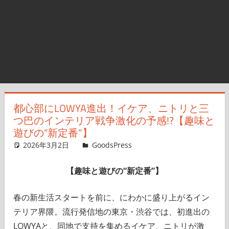
都心部にLOWYA進出！イケア、ニトリと三
つ巴のインテリア戦争激化の予感!?【趣味と
遊びの“新定番”】
2026年3月2日
GoodsPress Web
GoodsPress
コメントを残す
【趣味と遊びの“新定番”】
春の新生活スタートを前に、にわかに盛り上がるイン
テリア界隈。流行発信地の東京・渋谷では、初進出の
LOWYAと、同地で支持を集めるイケア、ニトリが激