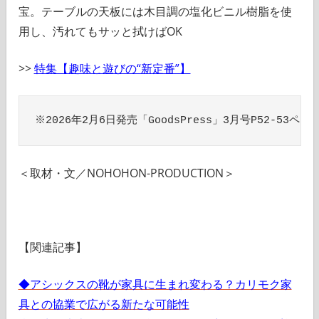
宝。テーブルの天板には木目調の塩化ビニル樹脂を使
用し、汚れてもサッと拭けばOK
>>
特集【趣味と遊びの“新定番”】
※2026年2月6日発売「GoodsPress」3月号P52-5
＜取材・文／NOHOHON-PRODUCTION＞
【関連記事】
◆アシックスの靴が家具に生まれ変わる？カリモク家
具との協業で広がる新たな可能性