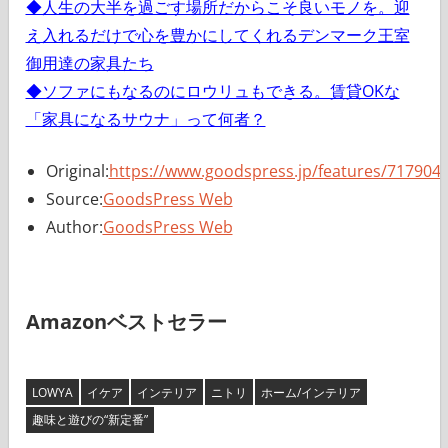
◆人生の大半を過ごす場所だからこそ良いモノを。迎
え入れるだけで心を豊かにしてくれるデンマーク王室
御用達の家具たち
◆ソファにもなるのにロウリュもできる。賃貸OKな
「家具になるサウナ」って何者？
Original:
https://www.goodspress.jp/features/717904/
Source:
GoodsPress Web
Author:
GoodsPress Web
Amazonベストセラー
LOWYA
イケア
インテリア
ニトリ
ホーム/インテリア
趣味と遊びの“新定番”