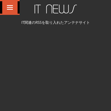
コ
IT NEWS
ン
テ
IT関連のRSSを取り入れたアンテナサイト
ン
ツ
へ
ス
キ
ッ
プ