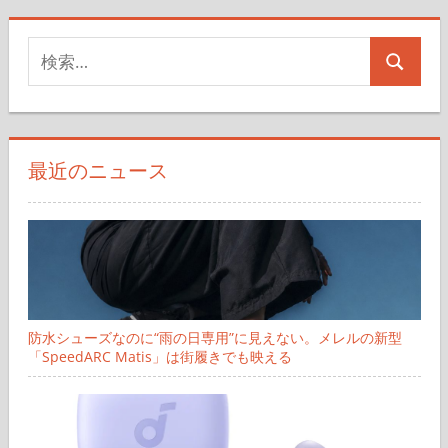
検
検
索
索
対
象:
最近のニュース
防水シューズなのに“雨の日専用”に見えない。メレルの新型
「SpeedARC Matis」は街履きでも映える