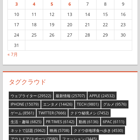
1
2
3
4
5
6
7
8
9
10
11
12
13
14
15
16
17
18
19
20
21
22
23
24
25
26
27
28
29
30
31
« 7月
タグクラウド
ウェブライター
(29522)
最新情報
(25707)
APPLE
(24532)
IPHONE
(15079)
エンタメ
(14426)
TECH
(9801)
グルメ
(9576)
ゲーム
(8561)
TWITTER
(7666)
クドウ秘境メシ
(7452)
生活・趣味
(6825)
PR TIMES
(6142)
動画
(6136)
6PAC
(6111)
ネットで話題
(5962)
映画
(5708)
クドウ@地球食べ歩き
(4530)