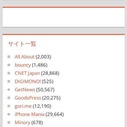
サイト一覧
All About
(2,003)
bouncy
(1,486)
CNET Japan
(28,868)
DIGIMONO!
(525)
GetNews
(50,567)
GoodsPress
(20,275)
gori.me
(12,190)
iPhone Mania
(29,664)