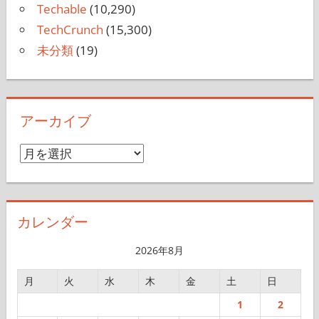
Minory
(678)
Techable
(10,290)
TechCrunch
(15,300)
未分類
(19)
アーカイブ
ア
ー
カ
イ
カレンダー
ブ
2026年8月
月
火
水
木
金
土
日