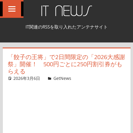
コ
IT NEWS
ン
テ
IT関連のRSSを取り入れたアンテナサイト
ン
ツ
へ
「餃子の王将」で2日間限定の「2026大感謝
ス
祭」開催！ 500円ごとに250円割引券がも
キ
らえる
ッ
2026年3月6日
Taka
GetNews
コメントを残す
プ