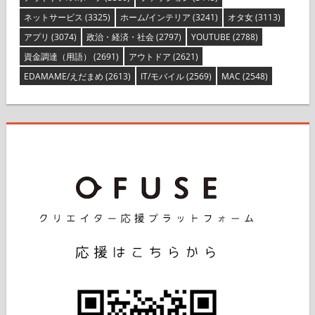
アウトドア/スポーツ
(3580)
ファッション
(3445)
ネットサービス
(3325)
ホーム/インテリア
(3241)
オタ女
(3113)
アプリ
(3074)
政治・経済・社会
(2797)
YOUTUBE
(2788)
資金調達（用語）
(2691)
アウトドア
(2621)
EDAMAME/えだまめ
(2613)
IT/モバイル
(2569)
MAC
(2548)