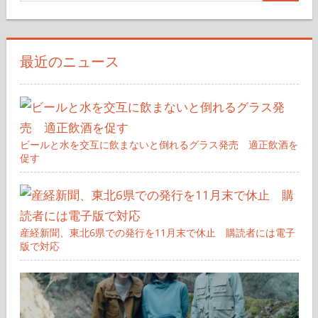
検
索
索
対
象:
最近のニュース
ビールと水を交互に飲まないと倒れるグラス発売 適正飲酒を
促す
産経新聞、東北6県での発行を11月末で休止 購読者には電子
版で対応