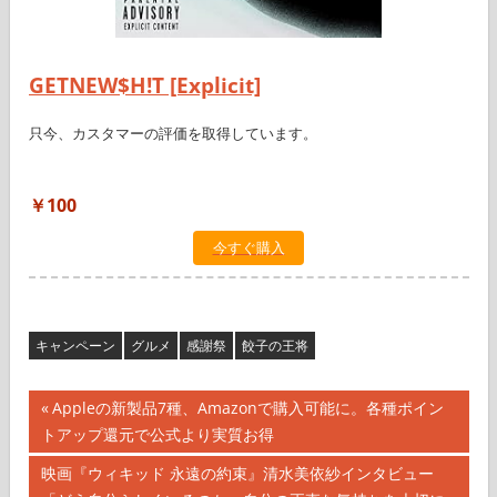
GETNEW$H!T [Explicit]
只今、カスタマーの評価を取得しています。
￥100
今すぐ購入
キャンペーン
グルメ
感謝祭
餃子の王将
投
前
Appleの新製品7種、Amazonで購入可能に。各種ポイン
の
トアップ還元で公式より実質お得
稿
記
次