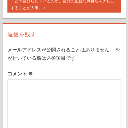
映画『ウィキッド 永遠の約束』清水美依紗インタビュー
ナ
事:
の
「どう自分らしくいるのか、自分の正直な気持ちを大切に
記
することが大事」
ビ
事:
ゲ
ー
返信を残す
シ
メールアドレスが公開されることはありません。
※
ョ
が付いている欄は必須項目です
ン
コメント
※