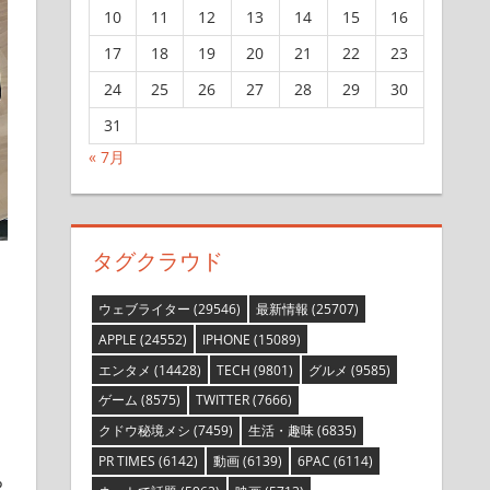
10
11
12
13
14
15
16
17
18
19
20
21
22
23
24
25
26
27
28
29
30
31
« 7月
タグクラウド
ウェブライター
(29546)
最新情報
(25707)
APPLE
(24552)
IPHONE
(15089)
エンタメ
(14428)
TECH
(9801)
グルメ
(9585)
ゲーム
(8575)
TWITTER
(7666)
クドウ秘境メシ
(7459)
生活・趣味
(6835)
PR TIMES
(6142)
動画
(6139)
6PAC
(6114)
ち