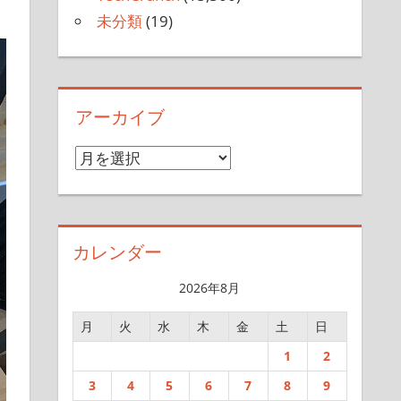
未分類
(19)
アーカイブ
ア
ー
カ
イ
カレンダー
ブ
2026年8月
月
火
水
木
金
土
日
1
2
3
4
5
6
7
8
9