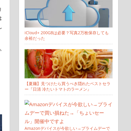
リ
は
ん
iCloud+ 200GBは必要？写真2万枚保存しても
余裕だった
テ
【夏麺】見つけたら買うべき隠れたベストセラ
ー『日清 冷たいトマトのラーメン』
Amazonデバイスが今欲しい→プライムデーで