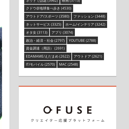
ネットで話題
(5962)
映画
(5713)
クドウ@地球食べ歩き
(4530)
アウトドア/スポーツ
(3580)
ファッション
(3448)
ネットサービス
(3325)
ホーム/インテリア
(3242)
オタ女
(3113)
アプリ
(3074)
政治・経済・社会
(2797)
YOUTUBE
(2788)
資金調達（用語）
(2691)
EDAMAME/えだまめ
(2622)
アウトドア
(2621)
IT/モバイル
(2570)
MAC
(2548)