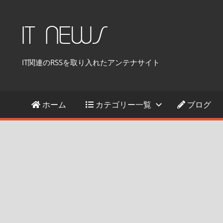
コ
ン
IT NEWS
テ
ン
IT関連のRSSを取り入れたアンテナサイト
ツ
へ
ス
ホーム
カテゴリー一覧
ブログ
キ
ッ
プ