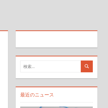
検
、
検
索
索
対
象:
最近のニュース