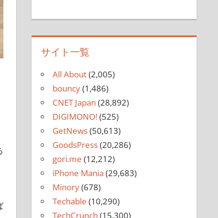
サイト一覧
All About
(2,005)
bouncy
(1,486)
CNET Japan
(28,892)
DIGIMONO!
(525)
GetNews
(50,613)
GoodsPress
(20,286)
る
gori.me
(12,212)
iPhone Mania
(29,683)
Minory
(678)
。
Techable
(10,290)
ば
TechCrunch
(15,300)