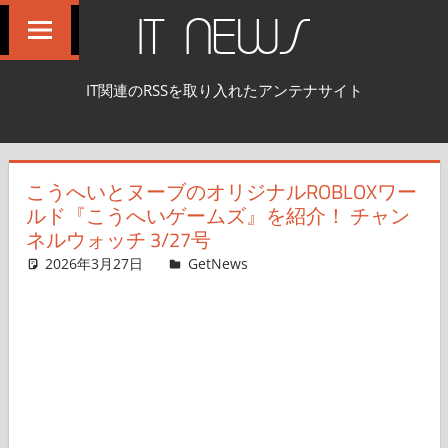
コ
IT NEWS
ン
テ
IT関連のRSSを取り入れたアンテナサイト
ン
ツ
へ
こうへいとヌーブのオリジナルROBLOXワー
ス
ルド『こうへいゲームズ』を紹介！ チャン
キ
ネルウォッチ 3/27号
ッ
2026年3月27日
ガジェクリ
GetNews
コメントを残す
プ