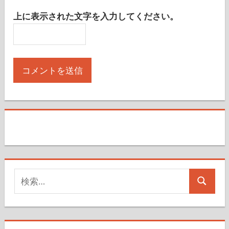
上に表示された文字を入力してください。
検
検
索
索
対
象: