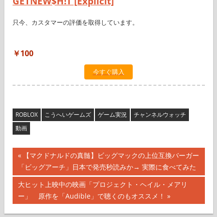
GETNEW$H!T [Explicit]
只今、カスタマーの評価を取得しています。
￥100
今すぐ購入
ROBLOX
こうへいゲームズ
ゲーム実況
チャンネルウォッチ
動画
投
前
【マクドナルドの真髄】ビッグマックの上位互換バーガー
の
「ビッグアーチ」日本で発売秒読みか→ 実際に食べてみた
稿
記
次
大ヒット上映中の映画「プロジェクト・ヘイル・メアリ
ナ
事:
の
ー」 原作を「Audible」で聴くのもオススメ！
記
ビ