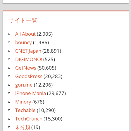
サイト一覧
All About
(2,005)
bouncy
(1,486)
CNET Japan
(28,891)
DIGIMONO!
(525)
GetNews
(50,605)
GoodsPress
(20,283)
gori.me
(12,206)
iPhone Mania
(29,677)
Minory
(678)
Techable
(10,290)
TechCrunch
(15,300)
未分類
(19)