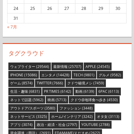
24
25
26
27
28
29
30
31
« 7月
タグクラウド
ウェブライター
(29544)
最新情報
(25707)
APPLE
(24545)
IPHONE
(15086)
エンタメ
(14428)
TECH
(9801)
グルメ
(9582)
ゲーム
(8574)
TWITTER
(7666)
クドウ秘境メシ
(7459)
生活・趣味
(6831)
PR TIMES
(6142)
動画
(6139)
6PAC
(6113)
ネットで話題
(5962)
映画
(5713)
クドウ@地球食べ歩き
(4530)
アウトドア/スポーツ
(3580)
ファッション
(3448)
ネットサービス
(3325)
ホーム/インテリア
(3242)
オタ女
(3113)
アプリ
(3074)
政治・経済・社会
(2797)
YOUTUBE
(2788)
資金調達（用語）
(2691)
EDAMAME/えだまめ
(2622)