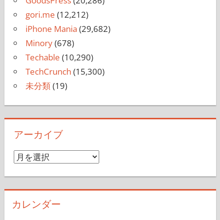
GoodsPress
(20,286)
gori.me
(12,212)
iPhone Mania
(29,682)
Minory
(678)
Techable
(10,290)
TechCrunch
(15,300)
未分類
(19)
アーカイブ
ア
ー
カ
イ
カレンダー
ブ