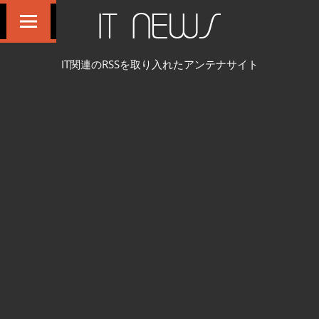
コ
IT NEWS
ン
テ
IT関連のRSSを取り入れたアンテナサイト
ン
ツ
へ
ス
キ
ッ
プ