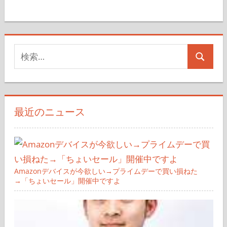
検
検
索
索
対
象:
最近のニュース
Amazonデバイスが今欲しい→プライムデーで買い損ねた
→「ちょいセール」開催中ですよ