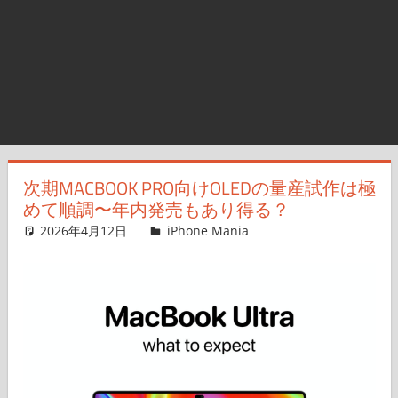
次期MACBOOK PRO向けOLEDの量産試作は極
めて順調〜年内発売もあり得る？
2026年4月12日
FT729
iPhone Mania
コメントを残す