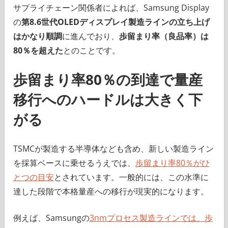
サプライチェーン関係者によれば、Samsung Display
の
第8.6世代OLEDディスプレイ製造ラインの立ち上げ
はかなり順調
に進んでおり、
歩留まり率（良品率）は
80％を超えた
とのことです。
歩留まり率80％の到達で量産
移行へのハードルは大きく下
がる
TSMCが製造する半導体なども含め、新しい製造ライン
を採算ベースに乗せるうえでは、
歩留まり率80％がひ
とつの目安
とされています。一般的には、この水準に
達した段階で本格量産への移行が現実的になります。
例えば、Samsungの
3nmプロセス製造ラインでは、歩