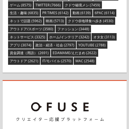
ゲーム
(8575)
TWITTER
(7666)
クドウ秘境メシ
(7459)
生活・趣味
(6835)
PR TIMES
(6142)
動画
(6139)
6PAC
(6114)
ネットで話題
(5962)
映画
(5713)
クドウ@地球食べ歩き
(4530)
アウトドア/スポーツ
(3580)
ファッション
(3448)
ネットサービス
(3325)
ホーム/インテリア
(3242)
オタ女
(3113)
アプリ
(3074)
政治・経済・社会
(2797)
YOUTUBE
(2788)
資金調達（用語）
(2691)
EDAMAME/えだまめ
(2622)
アウトドア
(2621)
IT/モバイル
(2570)
MAC
(2548)