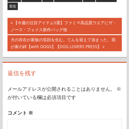
製造
投
前
【今週の注目アイテム5選】ファミマ高品質ウエアにザ・
の
ノース・フェイス新作バッグ他
稿
記
次
犬の存在が家族の笑顔を生む。てんを迎えて強まった、我
ナ
事:
の
が家の絆【with DOGS】【DOG LOVERS PRESS】
記
ビ
事:
ゲ
返信を残す
ー
シ
メールアドレスが公開されることはありません。
※
が付いている欄は必須項目です
ョ
ン
コメント
※