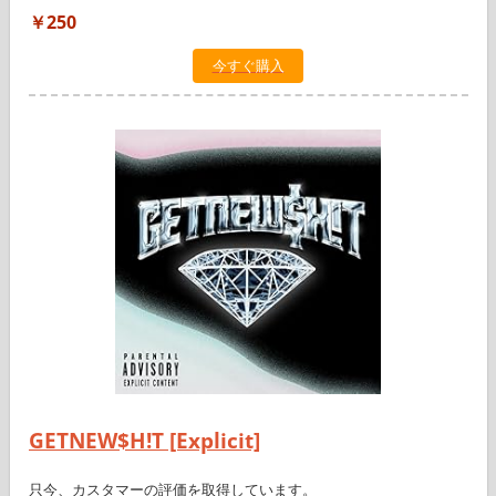
￥250
今すぐ購入
GETNEW$H!T [Explicit]
只今、カスタマーの評価を取得しています。