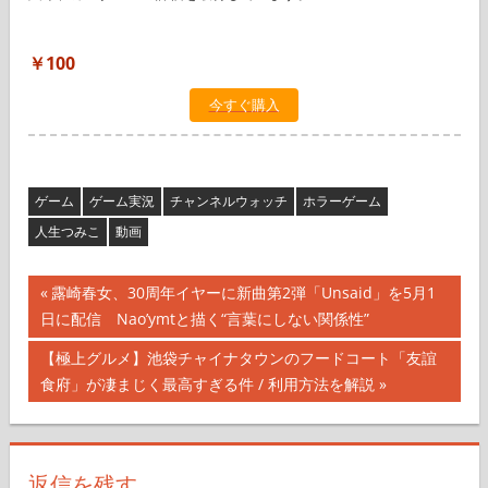
￥100
今すぐ購入
ゲーム
ゲーム実況
チャンネルウォッチ
ホラーゲーム
人生つみこ
動画
投
前
露崎春女、30周年イヤーに新曲第2弾「Unsaid」を5月1
の
日に配信 Nao’ymtと描く“言葉にしない関係性”
稿
記
次
【極上グルメ】池袋チャイナタウンのフードコート「友誼
ナ
事:
の
食府」が凄まじく最高すぎる件 / 利用方法を解説
記
ビ
事: