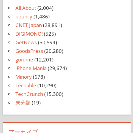
サイト一覧
All About
(2,004)
bouncy
(1,486)
CNET Japan
(28,891)
DIGIMONO!
(525)
GetNews
(50,594)
GoodsPress
(20,280)
gori.me
(12,201)
iPhone Mania
(29,674)
Minory
(678)
Techable
(10,290)
TechCrunch
(15,300)
未分類
(19)