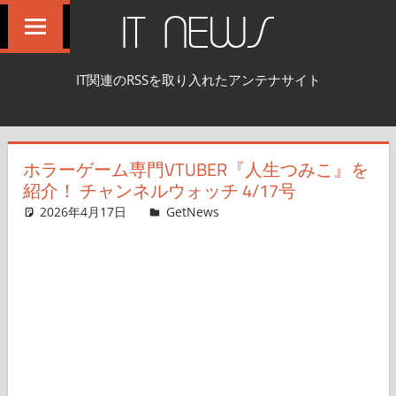
コ
IT NEWS
ン
テ
IT関連のRSSを取り入れたアンテナサイト
ン
ツ
へ
ホラーゲーム専門VTUBER『人生つみこ』を
ス
紹介！ チャンネルウォッチ 4/17号
キ
2026年4月17日
ガジェクリ
GetNews
コメントを残す
ッ
プ