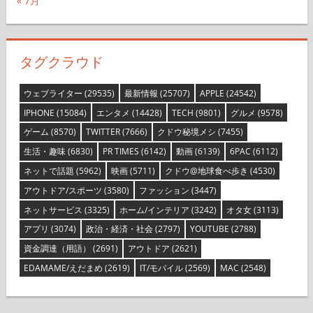
« 7月
タグクラウド
ウェブライター
(29535)
最新情報
(25707)
APPLE
(24542)
IPHONE
(15084)
エンタメ
(14428)
TECH
(9801)
グルメ
(9578)
ゲーム
(8570)
TWITTER
(7666)
クドウ秘境メシ
(7455)
生活・趣味
(6830)
PR TIMES
(6142)
動画
(6139)
6PAC
(6112)
ネットで話題
(5962)
映画
(5711)
クドウ@地球食べ歩き
(4530)
アウトドア/スポーツ
(3580)
ファッション
(3447)
ネットサービス
(3325)
ホーム/インテリア
(3242)
オタ女
(3113)
アプリ
(3074)
政治・経済・社会
(2797)
YOUTUBE
(2788)
資金調達（用語）
(2691)
アウトドア
(2621)
EDAMAME/えだまめ
(2619)
IT/モバイル
(2569)
MAC
(2548)