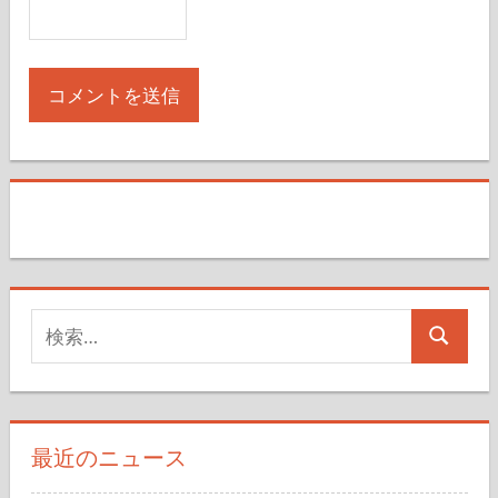
上に表示された文字を入力してください。
検
検
索
索
対
象:
最近のニュース