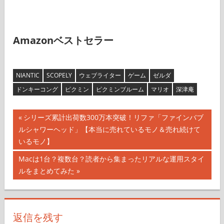
Amazonベストセラー
NIANTIC
SCOPELY
ウェブライター
ゲーム
ゼルダ
ドンキーコング
ピクミン
ピクミンブルーム
マリオ
深津庵
投
前
シリーズ累計出荷数300万本突破！リファ「ファインバブ
の
ルシャワーヘッド」【本当に売れているモノ＆売れ続けて
稿
記
いるモノ】
ナ
事:
次
Macは1台？複数台？読者から集まったリアルな運用スタイ
の
ルをまとめてみた
ビ
記
ゲ
事:
ー
返信を残す