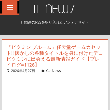
コ
IT NEWS
ン
テ
IT関連のRSSを取り入れたアンテナサイト
ン
ツ
へ
『ピクミン ブルーム』任天堂ゲームカセッ
ス
ト!! 懐かしの各種タイトルを身に付けたデコ
キ
ピクミンに出会える最新情報ガイド【プレ
ッ
イログ#1126】
プ
2026年4月27日
ガジェ通ウェブライター
GetNews
コメントを残す