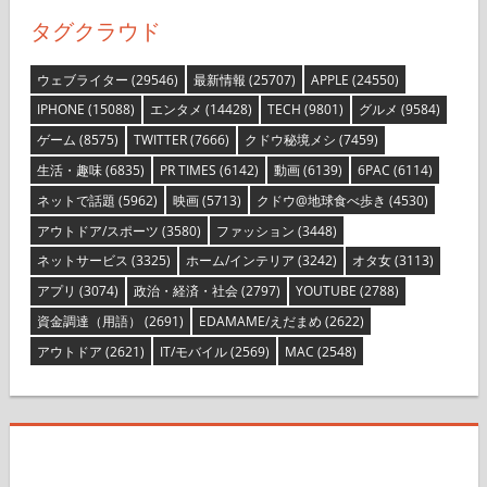
タグクラウド
ウェブライター
(29546)
最新情報
(25707)
APPLE
(24550)
IPHONE
(15088)
エンタメ
(14428)
TECH
(9801)
グルメ
(9584)
ゲーム
(8575)
TWITTER
(7666)
クドウ秘境メシ
(7459)
生活・趣味
(6835)
PR TIMES
(6142)
動画
(6139)
6PAC
(6114)
ネットで話題
(5962)
映画
(5713)
クドウ@地球食べ歩き
(4530)
アウトドア/スポーツ
(3580)
ファッション
(3448)
ネットサービス
(3325)
ホーム/インテリア
(3242)
オタ女
(3113)
アプリ
(3074)
政治・経済・社会
(2797)
YOUTUBE
(2788)
資金調達（用語）
(2691)
EDAMAME/えだまめ
(2622)
アウトドア
(2621)
IT/モバイル
(2569)
MAC
(2548)