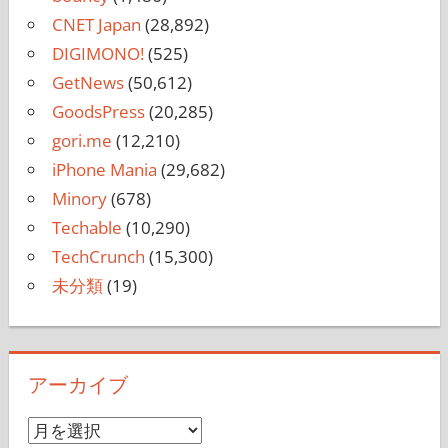
CNET Japan
(28,892)
DIGIMONO!
(525)
GetNews
(50,612)
GoodsPress
(20,285)
gori.me
(12,210)
iPhone Mania
(29,682)
Minory
(678)
Techable
(10,290)
TechCrunch
(15,300)
未分類
(19)
アーカイブ
ア