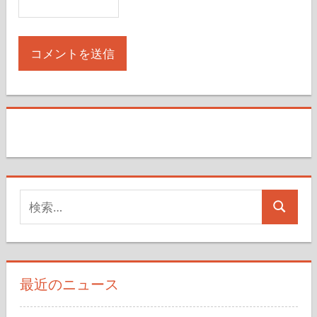
検
検
索
索
対
象:
最近のニュース