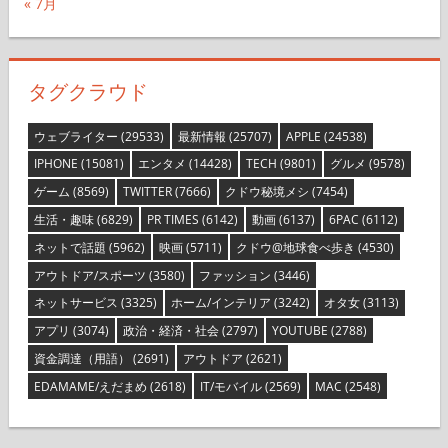
« 7月
タグクラウド
ウェブライター
(29533)
最新情報
(25707)
APPLE
(24538)
IPHONE
(15081)
エンタメ
(14428)
TECH
(9801)
グルメ
(9578)
ゲーム
(8569)
TWITTER
(7666)
クドウ秘境メシ
(7454)
生活・趣味
(6829)
PR TIMES
(6142)
動画
(6137)
6PAC
(6112)
ネットで話題
(5962)
映画
(5711)
クドウ@地球食べ歩き
(4530)
アウトドア/スポーツ
(3580)
ファッション
(3446)
ネットサービス
(3325)
ホーム/インテリア
(3242)
オタ女
(3113)
アプリ
(3074)
政治・経済・社会
(2797)
YOUTUBE
(2788)
資金調達（用語）
(2691)
アウトドア
(2621)
EDAMAME/えだまめ
(2618)
IT/モバイル
(2569)
MAC
(2548)