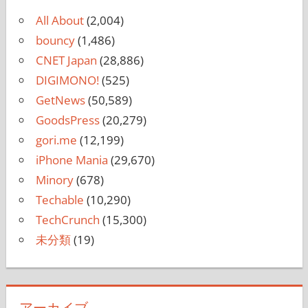
All About
(2,004)
bouncy
(1,486)
CNET Japan
(28,886)
DIGIMONO!
(525)
GetNews
(50,589)
GoodsPress
(20,279)
gori.me
(12,199)
iPhone Mania
(29,670)
Minory
(678)
Techable
(10,290)
TechCrunch
(15,300)
未分類
(19)
アーカイブ