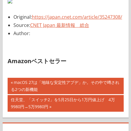
Original:
https://japan.cnet.com/article/35247308/
Source:
CNET Japan 最新情報 総合
Author:
Amazonベストセラー
投
前
macOS 27は「地味な安定性アプデ」か。その中で噂され
の
る2つの新機能
稿
記
次
任天堂、「スイッチ2」を5月25日から1万円値上げ 4万
ナ
事:
の
9980円→5万9980円
記
ビ
事:
ゲ