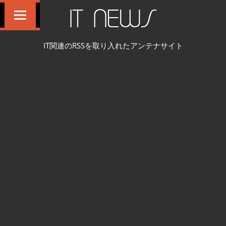
コ
IT NEWS
ン
テ
IT関連のRSSを取り入れたアンテナサイト
ン
ツ
へ
ス
キ
ッ
プ