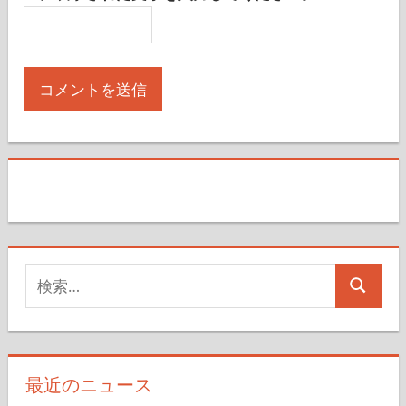
検
検
索
索
対
象:
最近のニュース