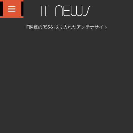
コ
IT NEWS
ン
テ
IT関連のRSSを取り入れたアンテナサイト
ン
ツ
へ
ス
キ
ッ
プ