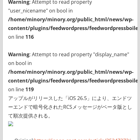
Warning
: Attempt to read property
"user_nicename" on bool in
/home/minory/minory.org/public_html/news/wp-
content/plugins/feedwordpress/feedwordpressboiler
on line
116
Warning
: Attempt to read property "display_name"
on bool in
/home/minory/minory.org/public_html/news/wp-
content/plugins/feedwordpress/feedwordpressboiler
on line
119
アップルがリリースした「iOS 26.5」により、エンドツ
ーエンドで暗号化されたRCSメッセージがベータ版とし
て順次提供される。