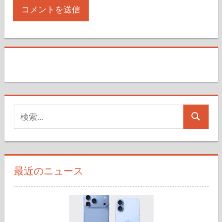
検
検
索
索
対
象:
最近のニュース