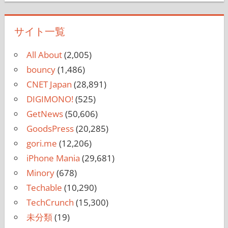
サイト一覧
All About
(2,005)
bouncy
(1,486)
CNET Japan
(28,891)
DIGIMONO!
(525)
GetNews
(50,606)
GoodsPress
(20,285)
gori.me
(12,206)
iPhone Mania
(29,681)
Minory
(678)
Techable
(10,290)
TechCrunch
(15,300)
未分類
(19)