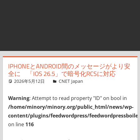
IPHONEとANDROID間のメッセージがより安
全に 「IOS 26.5」で暗号化RCSに対応
2026年5月12日
CNET Japan
コメントを残す
Warning
: Attempt to read property "ID" on bool in
/home/minory/minory.org/public_html/news/wp-
content/plugins/feedwordpress/feedwordpressboiler
on line
116