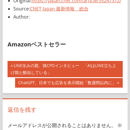
Original:
https://japan.cnet.com/article/35247372/
Source:
CNET Japan 最新情報 総合
Author:
Amazonベストセラー
投
前
LINE生みの親、慎CPOインタビュー 「AIはLINE立ち上
の
げ期と酷似している」
稿
記
次
ChatGPT、日本でも広告を表示開始「数週間以内に」
ナ
事:
の
記
ビ
事:
返信を残す
ゲ
ー
メールアドレスが公開されることはありません。
※