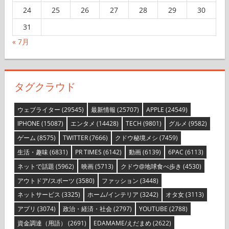
24
25
26
27
28
29
30
31
« 7月
タグクラウド
ウェブライター
(29545)
最新情報
(25707)
APPLE
(24549)
IPHONE
(15087)
エンタメ
(14428)
TECH
(9801)
グルメ
(9582)
ゲーム
(8575)
TWITTER
(7666)
クドウ秘境メシ
(7459)
生活・趣味
(6831)
PR TIMES
(6142)
動画
(6139)
6PAC
(6113)
ネットで話題
(5962)
映画
(5713)
クドウ@地球食べ歩き
(4530)
アウトドア/スポーツ
(3580)
ファッション
(3448)
ネットサービス
(3325)
ホーム/インテリア
(3242)
オタ女
(3113)
アプリ
(3074)
政治・経済・社会
(2797)
YOUTUBE
(2788)
資金調達（用語）
(2691)
EDAMAME/えだまめ
(2622)