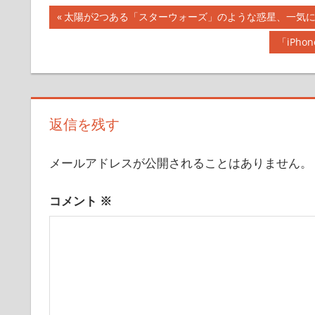
投
前
太陽が2つある「スターウォーズ」のような惑星、一気に
の
稿
次
「iPh
記
の
ナ
事:
記
事:
ビ
返信を残す
ゲ
ー
メールアドレスが公開されることはありません。
シ
コメント
※
ョ
ン