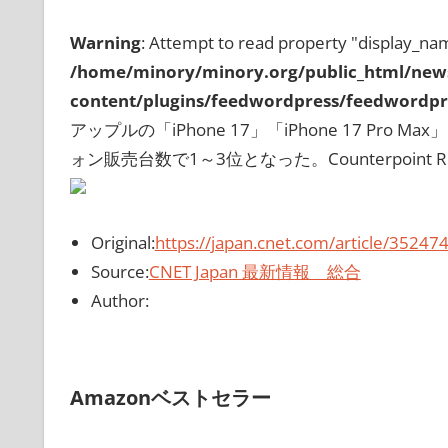
Warning
: Attempt to read property "display_nam
/home/minory/minory.org/public_html/new
content/plugins/feedwordpress/feedwordpre
アップルの「iPhone 17」「iPhone 17 Pro M
ォン販売台数で1～3位となった。Counterpoint 
Original:
https://japan.cnet.com/article/35247
Source:
CNET Japan 最新情報 総合
Author:
Amazonベストセラー