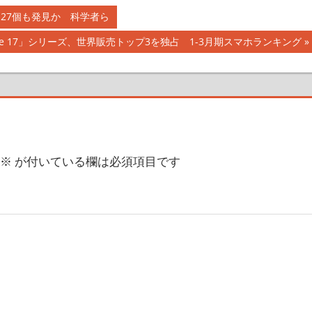
27個も発見か 科学者ら
one 17」シリーズ、世界販売トップ3を独占 1-3月期スマホランキング
※
が付いている欄は必須項目です