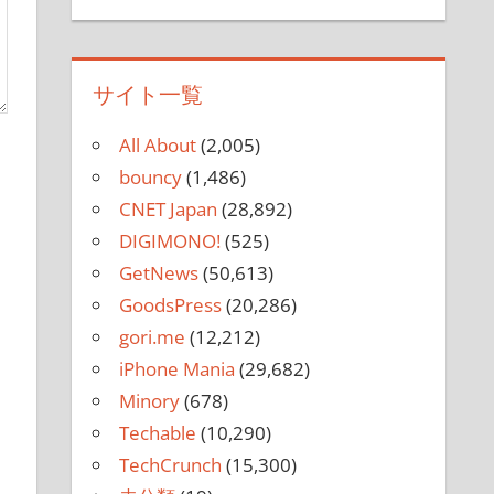
サイト一覧
All About
(2,005)
bouncy
(1,486)
CNET Japan
(28,892)
DIGIMONO!
(525)
GetNews
(50,613)
GoodsPress
(20,286)
gori.me
(12,212)
iPhone Mania
(29,682)
Minory
(678)
Techable
(10,290)
TechCrunch
(15,300)