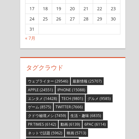
17
18
19
20
21
22
23
24
25
26
27
28
29
30
31
« 7月
タグクラウド
ウェブライター
(29546)
最新情報
(25707)
APPLE
(24551)
IPHONE
(15088)
エンタメ
(14428)
TECH
(9801)
グルメ
(9585)
ゲーム
(8575)
TWITTER
(7666)
クドウ秘境メシ
(7459)
生活・趣味
(6835)
PR TIMES
(6142)
動画
(6139)
6PAC
(6114)
ネットで話題
(5962)
映画
(5713)