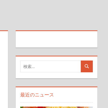
検
検
索
索
対
象:
最近のニュース