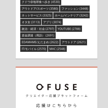
クドウ@地球食べ歩き
(4530)
アウトドア/スポーツ
(3580)
ファッション
(3448)
ネットサービス
(3325)
ホーム/インテリア
(3242)
オタ女
(3113)
アプリ
(3074)
政治・経済・社会
(2797)
YOUTUBE
(2788)
資金調達（用語）
(2691)
EDAMAME/えだまめ
(2622)
アウトドア
(2621)
IT/モバイル
(2570)
MAC
(2548)