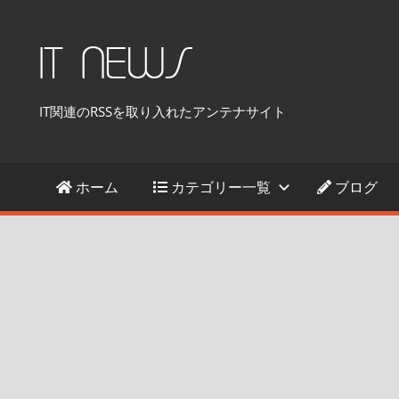
コ
ン
IT NEWS
テ
ン
IT関連のRSSを取り入れたアンテナサイト
ツ
へ
ス
ホーム
カテゴリー一覧
ブログ
キ
ッ
プ