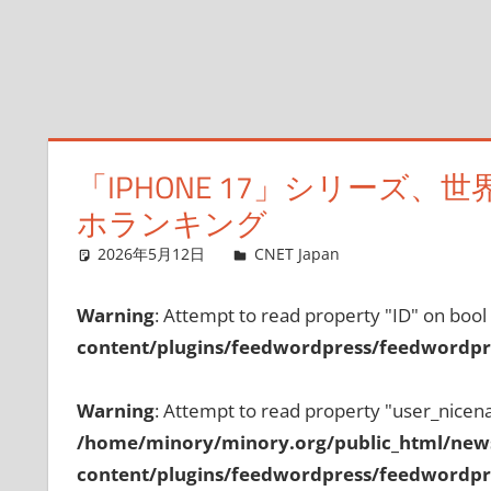
「IPHONE 17」シリーズ、
ホランキング
2026年5月12日
CNET Japan
コメントを残
Warning
: Attempt to read property "ID" on bool
content/plugins/feedwordpress/feedwordpre
Warning
: Attempt to read property "user_nicen
/home/minory/minory.org/public_html/new
content/plugins/feedwordpress/feedwordpre