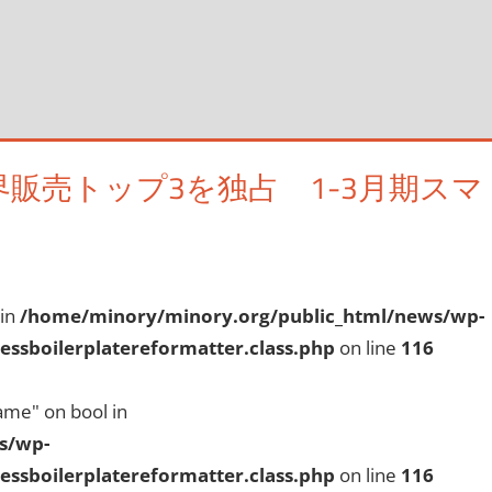
世界販売トップ3を独占 1-3月期スマ
す
 in
/home/minory/minory.org/public_html/news/wp-
ssboilerplatereformatter.class.php
on line
116
ame" on bool in
s/wp-
ssboilerplatereformatter.class.php
on line
116