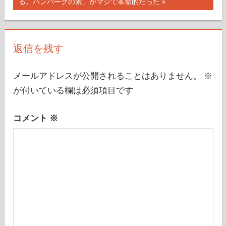
の
る。ハンバーグの素」がマジで革命的だった
記
ビ
事:
ゲ
返信を残す
ー
シ
メールアドレスが公開されることはありません。
※
が付いている欄は必須項目です
ョ
ン
コメント
※