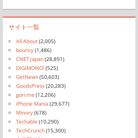
サイト一覧
All About
(2,005)
bouncy
(1,486)
CNET Japan
(28,891)
DIGIMONO!
(525)
GetNews
(50,603)
GoodsPress
(20,283)
gori.me
(12,206)
iPhone Mania
(29,677)
Minory
(678)
Techable
(10,290)
TechCrunch
(15,300)