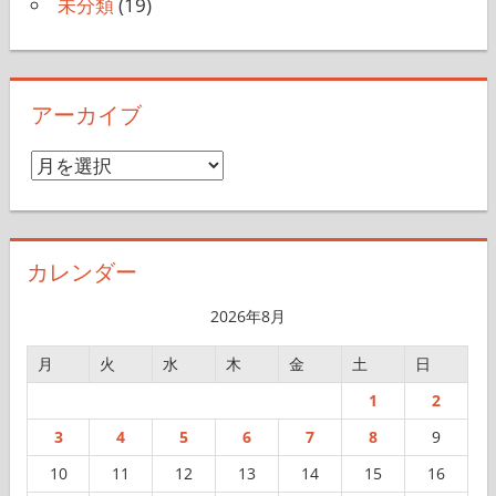
未分類
(19)
アーカイブ
ア
ー
カ
イ
カレンダー
ブ
2026年8月
月
火
水
木
金
土
日
1
2
3
4
5
6
7
8
9
10
11
12
13
14
15
16