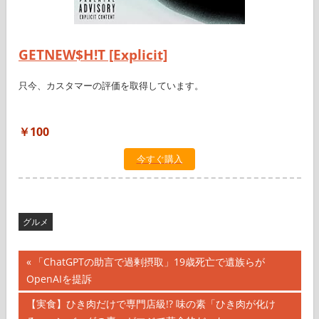
GETNEW$H!T [Explicit]
只今、カスタマーの評価を取得しています。
￥100
今すぐ購入
グルメ
投
前
「ChatGPTの助言で過剰摂取」19歳死亡で遺族らが
の
OpenAIを提訴
稿
記
次
【実食】ひき肉だけで専門店級!? 味の素「ひき肉が化け
ナ
事: