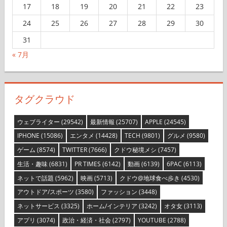
17
18
19
20
21
22
23
24
25
26
27
28
29
30
31
« 7月
タグクラウド
ウェブライター
(29542)
最新情報
(25707)
APPLE
(24545)
IPHONE
(15086)
エンタメ
(14428)
TECH
(9801)
グルメ
(9580)
ゲーム
(8574)
TWITTER
(7666)
クドウ秘境メシ
(7457)
生活・趣味
(6831)
PR TIMES
(6142)
動画
(6139)
6PAC
(6113)
ネットで話題
(5962)
映画
(5713)
クドウ@地球食べ歩き
(4530)
アウトドア/スポーツ
(3580)
ファッション
(3448)
ネットサービス
(3325)
ホーム/インテリア
(3242)
オタ女
(3113)
アプリ
(3074)
政治・経済・社会
(2797)
YOUTUBE
(2788)