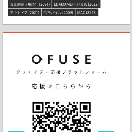
資金調達（用語）
(2691)
EDAMAME/えだまめ
(2622)
アウトドア
(2621)
IT/モバイル
(2569)
MAC
(2548)