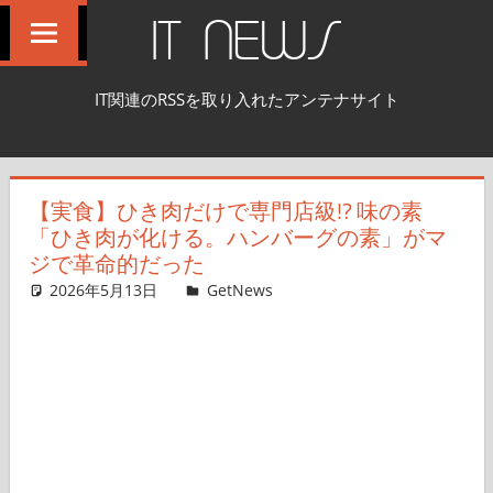
コ
IT NEWS
ン
テ
IT関連のRSSを取り入れたアンテナサイト
ン
ツ
へ
【実食】ひき肉だけで専門店級!? 味の素
ス
「ひき肉が化ける。ハンバーグの素」がマ
キ
ジで革命的だった
ッ
2026年5月13日
ガジェ通遊軍取材班
GetNews
コメントを残す
プ