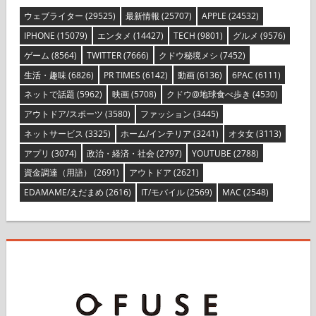
ウェブライター
(29525)
最新情報
(25707)
APPLE
(24532)
IPHONE
(15079)
エンタメ
(14427)
TECH
(9801)
グルメ
(9576)
ゲーム
(8564)
TWITTER
(7666)
クドウ秘境メシ
(7452)
生活・趣味
(6826)
PR TIMES
(6142)
動画
(6136)
6PAC
(6111)
ネットで話題
(5962)
映画
(5708)
クドウ@地球食べ歩き
(4530)
アウトドア/スポーツ
(3580)
ファッション
(3445)
ネットサービス
(3325)
ホーム/インテリア
(3241)
オタ女
(3113)
アプリ
(3074)
政治・経済・社会
(2797)
YOUTUBE
(2788)
資金調達（用語）
(2691)
アウトドア
(2621)
EDAMAME/えだまめ
(2616)
IT/モバイル
(2569)
MAC
(2548)