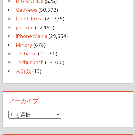
DIGIMONO!
(525)
GetNews
(50,572)
GoodsPress
(20,275)
gori.me
(12,193)
iPhone Mania
(29,664)
Minory
(678)
Techable
(10,290)
TechCrunch
(15,300)
未分類
(19)
アーカイブ
ア
ー
カ