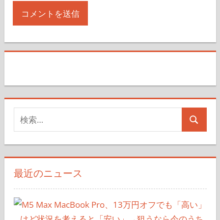
検
検
索
索
対
象:
最近のニュース