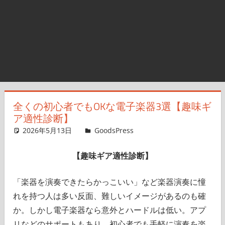
全くの初心者でもOKな電子楽器3選【趣味ギ
ア適性診断】
2026年5月13日
GoodsPress Web
GoodsPress
コメントを残す
【趣味ギア適性診断】
「楽器を演奏できたらかっこいい」など楽器演奏に憧
れを持つ人は多い反面、難しいイメージがあるのも確
か。しかし電子楽器なら意外とハードルは低い。アプ
リなどのサポートもあり、初心者でも手軽に演奏を楽