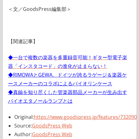
＜文／GoodsPress編集部＞
【関連記事】
◆一台で複数の楽器を多重録音可能！ギター型電子楽
器「インスタコード」の進化が止まらない！
◆RIMOWAとGEWA、ドイツが誇るラゲージ＆楽器ケ
ースメーカーのコラボによるバイオリンケース
◆真鍮を知り尽くした管楽器部品メーカーが生み出す
バイオエタノールランプとは
Original:
https://www.goodspress.jp/features/732090/
Source:
GoodsPress Web
Author:
GoodsPress Web