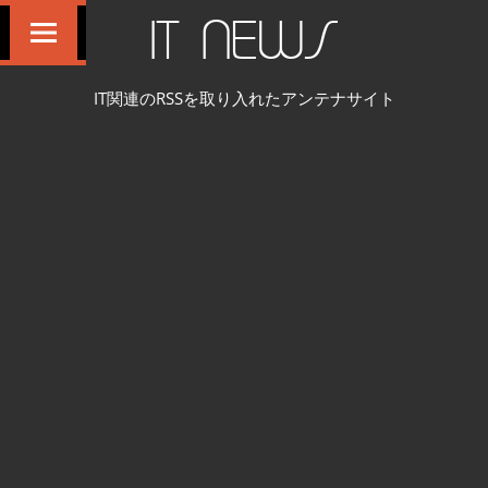
コ
IT NEWS
ン
テ
IT関連のRSSを取り入れたアンテナサイト
ン
ツ
へ
ス
キ
ッ
プ