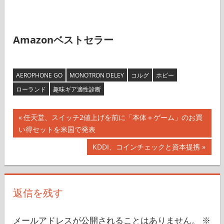
Amazonベストセラー
AEROPHONE GO
MONOTRON DELEY
コルグ
ホビー
ローランド
趣味ギア適性診断
投
前
任天堂、スイッチ2値上げを前に「本体＋ゲーム」のお買
の
い得セットを米国で発表
稿
記
次
KDDI、コインチェックと資本提携
ナ
事:
の
記
ビ
事:
返信を残す
ゲ
ー
メールアドレスが公開されることはありません。
※