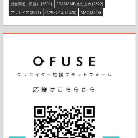
資金調達（用語）
(2691)
EDAMAME/えだまめ
(2622)
アウトドア
(2621)
IT/モバイル
(2570)
MAC
(2548)