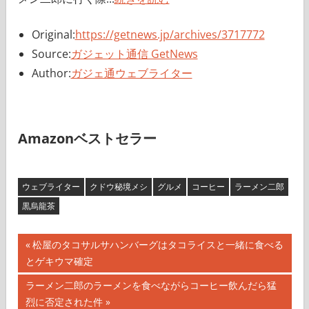
Original:
https://getnews.jp/archives/3717772
Source:
ガジェット通信 GetNews
Author:
ガジェ通ウェブライター
Amazonベストセラー
ウェブライター
クドウ秘境メシ
グルメ
コーヒー
ラーメン二郎
黒烏龍茶
投
前
松屋のタコサルサハンバーグはタコライスと一緒に食べる
の
とゲキウマ確定
稿
記
次
ラーメン二郎のラーメンを食べながらコーヒー飲んだら猛
ナ
事:
の
烈に否定された件