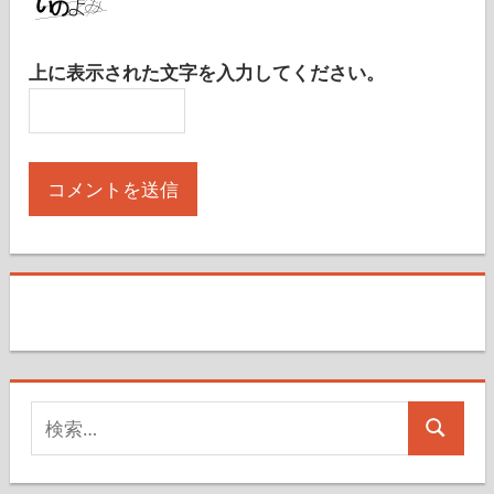
上に表示された文字を入力してください。
検
検
索
索
対