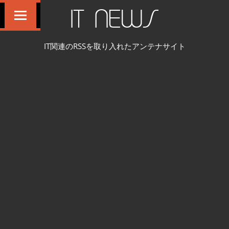
コ
IT NEWS
ン
テ
IT関連のRSSを取り入れたアンテナサイト
ン
ツ
へ
ス
キ
ッ
プ