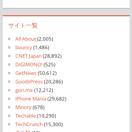
サイト一覧
All About
(2,005)
bouncy
(1,486)
CNET Japan
(28,892)
DIGIMONO!
(525)
GetNews
(50,612)
GoodsPress
(20,286)
gori.me
(12,212)
iPhone Mania
(29,682)
Minory
(678)
Techable
(10,290)
TechCrunch
(15,300)