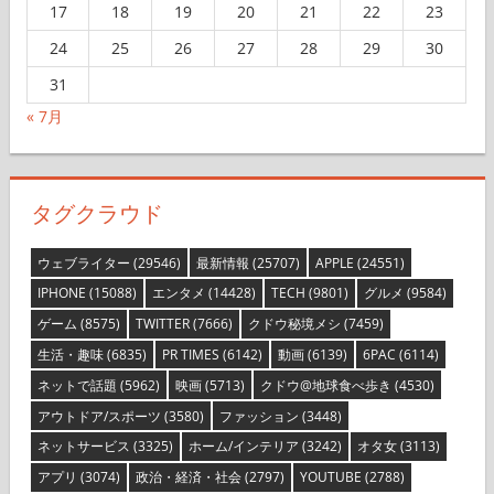
17
18
19
20
21
22
23
24
25
26
27
28
29
30
31
« 7月
タグクラウド
ウェブライター
(29546)
最新情報
(25707)
APPLE
(24551)
IPHONE
(15088)
エンタメ
(14428)
TECH
(9801)
グルメ
(9584)
ゲーム
(8575)
TWITTER
(7666)
クドウ秘境メシ
(7459)
生活・趣味
(6835)
PR TIMES
(6142)
動画
(6139)
6PAC
(6114)
ネットで話題
(5962)
映画
(5713)
クドウ@地球食べ歩き
(4530)
アウトドア/スポーツ
(3580)
ファッション
(3448)
ネットサービス
(3325)
ホーム/インテリア
(3242)
オタ女
(3113)
アプリ
(3074)
政治・経済・社会
(2797)
YOUTUBE
(2788)